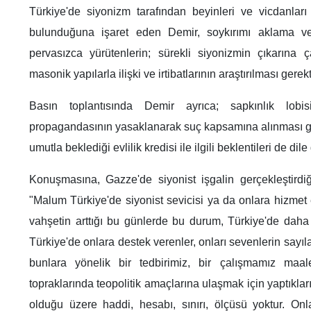
Türkiye'de siyonizm tarafından beyinleri ve vicdanları 
bulunduğuna işaret eden Demir, soykırımı aklama ve 
pervasızca yürütenlerin; sürekli siyonizmin çıkarına 
masonik yapılarla ilişki ve irtibatlarının araştırılması gerekt
Basın toplantısında Demir ayrıca; sapkınlık lobis
propagandasının yasaklanarak suç kapsamına alınması gere
umutla beklediği evlilik kredisi ile ilgili beklentileri de dile 
Konuşmasına, Gazze'de siyonist işgalin gerçekleştirdi
"Malum Türkiye'de siyonist sevicisi ya da onlara hizmet 
vahşetin arttığı bu günlerde bu durum, Türkiye'de daha 
Türkiye'de onlara destek verenler, onları sevenlerin sayıl
bunlara yönelik bir tedbirimiz, bir çalışmamız maale
topraklarında teopolitik amaçlarına ulaşmak için yaptıkl
olduğu üzere haddi, hesabı, sınırı, ölçüsü yoktur. Onla