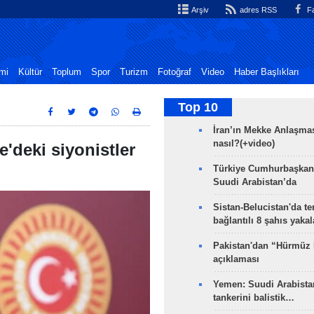
Arşiv
adres RSS
Fa
mi
Kültür
Toplum
Spor
Turizm
Fotoğraf
Video
Haber Başlıkları
Top 10
İran’ın Mekke Anlaşmas
nasıl?(+video)
e'deki siyonistler
Türkiye Cumhurbaşkan
Suudi Arabistan’da
Sistan-Belucistan'da te
bağlantılı 8 şahıs yaka
Pakistan'dan “Hürmüz
açıklaması
Yemen: Suudi Arabistan
tankerini balistik…