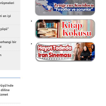
rüşmeleri
ri en iyi
yüşü''
herhangi bir
z
n
yüşü'nde
 diline
izmet