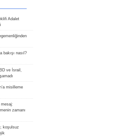
lifi Adalet
i
 egemenliğinden
a bakışı nasıl?
BD ve İsrail,
laşamadı
n’a misilleme
 mesaj:
emenin zamanı
ü; koşulsuz
jik