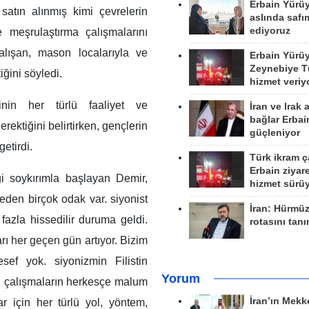
Erbain Yürü
satın alınmış kimi çevrelerin
aslında safım
ediyoruz
meşrulaştırma çalışmalarını
çalışan, mason localarıyla ve
Erbain Yürü
Zeynebiye Tü
iğini söyledi.
hizmet veriy
inin her türlü faaliyet ve
İran ve Irak 
bağlar Erbai
ktiğini belirtirken, gençlerin
güçleniyor
getirdi.
Türk ikram ç
Erbain ziyare
ği soykırımla başlayan Demir,
hizmet sürü
eden birçok odak var. siyonist
İran: Hürmü
fazla hissedilir duruma geldi.
rotasını tan
arı her geçen gün artıyor. Bizim
sef yok. siyonizmin Filistin
Yorum
arı çalışmaların herkesçe malum
İran’ın Mekk
r için her türlü yol, yöntem,