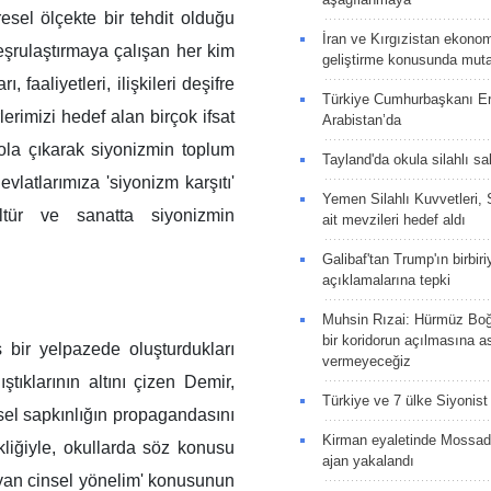
esel ölçekte bir tehdit olduğu
İran ve Kırgızistan ekonomik
şrulaştırmaya çalışan her kim
geliştirme konusunda muta
faaliyetleri, ilişkileri deşifre
Türkiye Cumhurbaşkanı E
erimizi hedef alan birçok ifsat
Arabistan’da
ola çıkarak siyonizmin toplum
Tayland'da okula silahlı sal
evlatlarımıza 'siyonizm karşıtı'
Yemen Silahlı Kuvvetleri, 
ltür ve sanatta siyonizmin
ait mevzileri hedef aldı
Galibaf'tan Trump'ın birbiri
açıklamalarına tepki
Muhsin Rızai: Hürmüz Boğa
bir koridorun açılmasına as
 bir yelpazede oluşturdukları
vermeyeceğiz
ştıklarının altını çizen Demir,
Türkiye ve 7 ülke Siyonist İ
sel sapkınlığın propagandasını
Kirman eyaletinde Mossad 
liğiyle, okullarda söz konusu
ajan yakalandı
ayan cinsel yönelim' konusunun