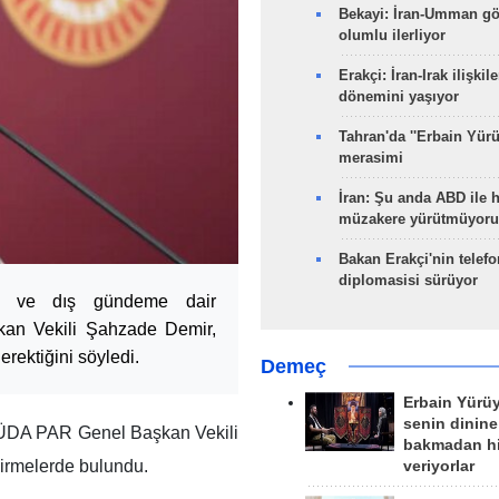
Bekayi: İran-Umman gö
olumlu ilerliyor
Erakçi: İran-Irak ilişkile
dönemini yaşıyor
Tahran'da ''Erbain Yürü
merasimi
İran: Şu anda ABD ile 
müzakere yürütmüyoru
Bakan Erakçi'nin telefo
diplomasisi sürüyor
 iç ve dış gündeme dair
an Vekili Şahzade Demir,
erektiğini söyledi.
Demeç
Erbain Yürü
senin dinine
HÜDA PAR Genel Başkan Vekili
bakmadan h
irmelerde bulundu.
veriyorlar