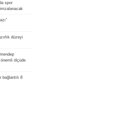
da spor
ü imzalanacak
azı”
zırlık düzeyi
lmendep
i önemli ölçüde
e bağlantılı 8