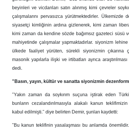
beyinleri ve vicdanları satın alınmış kimi çevreler soy
çalışmalarını pervasızca yürütmektedirler. Ülkemizde de
siyasetçi kimliğinin ardına gizlenerek, kimi zaman liber
kimi zaman da kendine sözde bağımsız gazeteci süsü ve
mahiyetinde çalışmalar yapmaktadırlar. siyonizm lehine 
ülkede faaliyet yürüten, sürekli siyonizmin çıkarına 
masonik yapılarla ilişki ve irtibatları ayrıca araştırılma
dedi.
"Basın, yayın, kültür ve sanatta siyonizmin dezenfo
"Yakın zaman da soykırım suçuna iştirak eden Türkiy
bunların cezalandırılmasıyla alakalı kanun teklifimiz
kabul edilmişti." diye belirten Demir, şunları kaydetti:
"Bu kanun teklifinin yasalaşması bu anlamda önemlidir