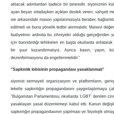
atılacak adımlardan sadece bir tanesidir. siyonizmin kür
ayan beyan ortadayken açıktan destek veren, vahşeti me
ise arkasındaki mason yapılanmasıyla beraber, bağlantıları, 
edilmeli ve buna yönelik tedbir alınmalıdır. Manevi değerl
faaliyetinin ardında bu zihniyetin olduğu gerçeğinden y
için barındırdığı tehlikeleri en başta okullarda anlatarak 
bir şuur kazandırmalıyız. Ayrıca basın, yayın, kü
dezenformasyonu da engellenmelidir."
"Sapkınlık lobisinin propagandası yasaklanmalı"
siyonist sermayeli organizasyon ve platformların, geniş
tekelle sapkınlığın propagandasını yaygınlaştırmaya çalı
"Bulgaristan Parlamentosu, okullarda 'LGBT' denilen cin
yasaklayan yasal düzenlemeyi kabul etti. Kanun değişik
sapkınlığın propagandasının yapılması ve 'biyolojik olm