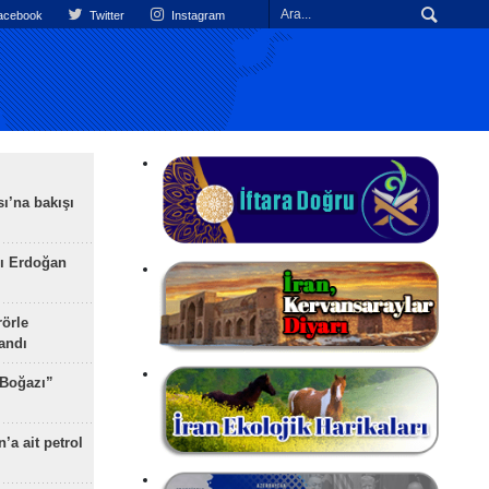
cebook
Twitter
Instagram
ı’na bakışı
ı Erdoğan
rörle
landı
 Boğazı”
’a ait petrol