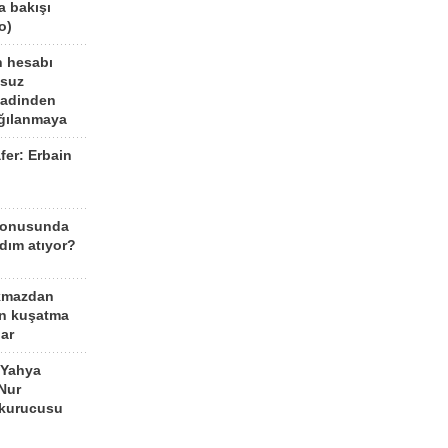
a bakışı
o)
n hesabı
lsuz
aadinden
ağılanmaya
fer: Erbain
ü
konusunda
dım atıyor?
kmazdan
an kuşatma
ar
 Yahya
Nur
 kurucusu