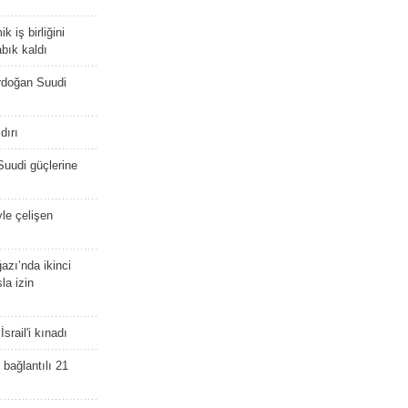
 iş birliğini
bık kaldı
rdoğan Suudi
dırı
Suudi güçlerine
yle çelişen
zı’nda ikinci
la izin
srail'i kınadı
bağlantılı 21