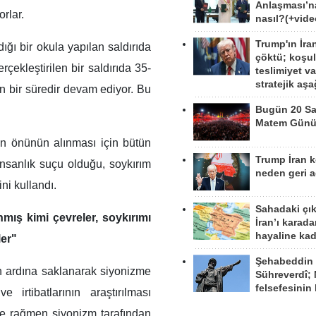
Anlaşması’n
rlar.
nasıl?(+vide
Trump'ın İra
ığı bir okula yapılan saldırıda
çöktü; koşu
çekleştirilen bir saldırıda 35-
teslimiyet v
stratejik aş
ın bir süredir devam ediyor. Bu
Bugün 20 Sa
Matem Gün
in önünün alınması için bütün
Trump İran 
insanlık suçu olduğu, soykırım
neden geri a
ini kullandı.
Sahadaki çı
nmış kimi çevreler, soykırımı
İran’ı karad
hayaline kad
ler"
Şehabeddin
in ardına saklanarak siyonizme
Sühreverdî; 
felsefesinin
 irtibatlarının araştırılması
te rağmen siyonizm tarafından