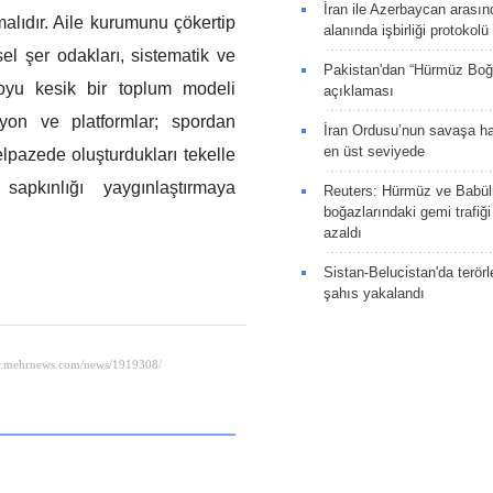
İran ile Azerbaycan arasın
alıdır. Aile kurumunu çökertip
alanında işbirliği protokol
sel şer odakları, sistematik ve
Pakistan'dan “Hürmüz Boğ
 soyu kesik bir toplum modeli
açıklaması
syon ve platformlar; spordan
İran Ordusu’nun savaşa ha
en üst seviyede
lpazede oluşturdukları tekelle
apkınlığı yaygınlaştırmaya
Reuters: Hürmüz ve Babü
boğazlarındaki gemi trafiğ
azaldı
Sistan-Belucistan'da terörl
şahıs yakalandı