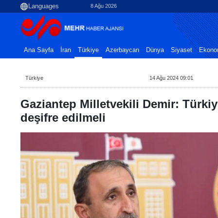
8 Ağu 2026
Ana Sayfa
İran
Türkiye
Azerbaycan
Dünya
Siyaset
Ekono
Türkiye
14 Ağu 2024 09:01
Gaziantep Milletvekili Demir: Türkiy
deşifre edilmeli