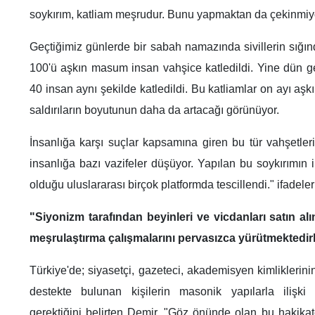
soykırım, katliam meşrudur. Bunu yapmaktan da çekinmiyo
Geçtiğimiz günlerde bir sabah namazında sivillerin sığınd
100'ü aşkın masum insan vahşice katledildi. Yine dün ger
40 insan aynı şekilde katledildi. Bu katliamlar on ayı aşk
saldırıların boyutunun daha da artacağı görünüyor.
İnsanlığa karşı suçlar kapsamına giren bu tür vahşetler
insanlığa bazı vazifeler düşüyor. Yapılan bu soykırımın 
olduğu uluslararası birçok platformda tescillendi." ifadeler
"Siyonizm tarafından beyinleri ve vicdanları satın alı
meşrulaştırma çalışmalarını pervasızca yürütmektedir
Türkiye'de; siyasetçi, gazeteci, akademisyen kimliklerin
destekte bulunan kişilerin masonik yapılarla ilişki ve
gerektiğini belirten Demir, "Göz önünde olan bu hakika