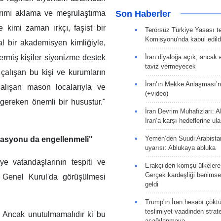
Son Haberler
kırımı aklama ve meşrulaştırma
 kimi zaman ırkçı, faşist bir
Terörsüz Türkiye Yasası tek
Komisyonu'nda kabul edild
al bir akademisyen kimliğiyle,
İran diyaloğa açık, ancak
rmiş kişiler siyonizme destek
taviz vermeyecek
çalışan bu kişi ve kurumların
İran’ın Mekke Anlaşması’n
çalışan mason localarıyla ve
(+video)
sı gereken önemli bir husustur."
İran Devrim Muhafızları: A
İran’a karşı hedeflerine u
Yemen’den Suudi Arabista
rmasyonu da engellenmeli"
uyarısı: Ablukaya abluka
e vatandaşlarının tespiti ve
Erakçi’den komşu ülkelere
Gerçek kardeşliği benims
in Genel Kurul'da görüşülmesi
geldi
Trump'ın İran hesabı çökt
teslimiyet vaadinden strate
. Ancak unutulmamalıdır ki bu
aşağılanmaya