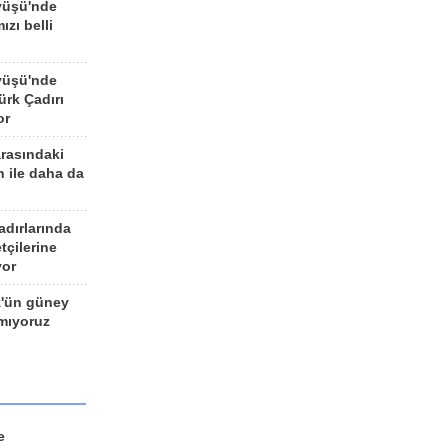
yüşü'nde
ızı belli
yüşü'nde
rk Çadırı
or
arasındaki
n ile daha da
adırlarında
tçilerine
yor
z'ün güney
ımıyoruz
e