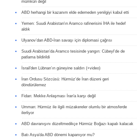
mümkün değil
ABD herhangi bir kazanım elde edemeden yenilgiyi kabul etti
Yemen: Suudi Arabistan'ın Aramco rafinerisini İHA ile hedef
aldık
Ulyanov’dan ABD-İran savaşı için diplomasi çağrısı
Suudi Arabistan’da Aramco tesisinde yangın: Cübeyl’de de
patlama bildirildi
İsrail'den Lübnan’ın güneyine saldırı (+video)
İran Ordusu Sözcüsü: Hürmüz’de İran düzeni geri
döndürülemez
Fidan: Mekke Anlaşması İran'a karşı değil
Umman: Hürmüz ile ilgili müzakereler olumlu bir atmosferde
ilerliyor
ABD davranışını düzeltmedikçe Hürmüz Boğazı kapalı kalacak
Batı Asya'da ABD dönemi kapanıyor mu?