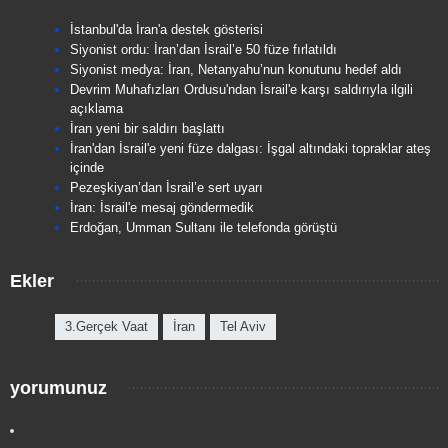
İstanbul'da İran'a destek gösterisi
Siyonist ordu: İran’dan İsrail’e 50 füze fırlatıldı
Siyonist medya: İran, Netanyahu’nun konutunu hedef aldı
Devrim Muhafızları Ordusu'ndan İsrail'e karşı saldırıyla ilgili
açıklama
İran yeni bir saldırı başlattı
İran'dan İsrail'e yeni füze dalgası: İşgal altındaki topraklar ateş
içinde
Pezeşkiyan’dan İsrail’e sert uyarı
İran: İsrail'e mesaj göndermedik
Erdoğan, Umman Sultanı ile telefonda görüştü
Ekler
3.Gerçek Vaat
İran
Tel Aviv
yorumunuz