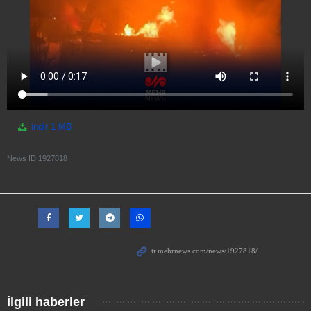
indir
1 MB
News ID
1927818
İlgili haberler