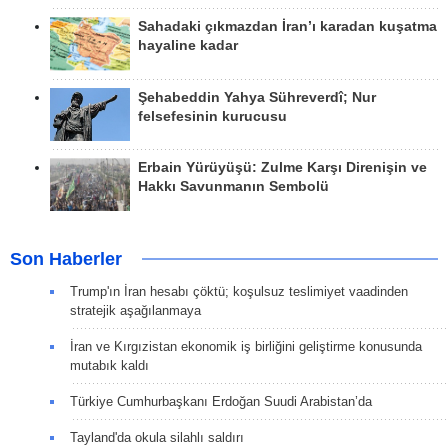
Sahadaki çıkmazdan İran’ı karadan kuşatma
hayaline kadar
Şehabeddin Yahya Sühreverdî; Nur
felsefesinin kurucusu
Erbain Yürüyüşü: Zulme Karşı Direnişin ve
Hakkı Savunmanın Sembolü
Son Haberler
Trump'ın İran hesabı çöktü; koşulsuz teslimiyet vaadinden
stratejik aşağılanmaya
İran ve Kırgızistan ekonomik iş birliğini geliştirme konusunda
mutabık kaldı
Türkiye Cumhurbaşkanı Erdoğan Suudi Arabistan’da
Tayland'da okula silahlı saldırı