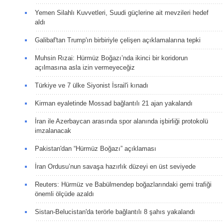
Yemen Silahlı Kuvvetleri, Suudi güçlerine ait mevzileri hedef
aldı
Galibaf'tan Trump'ın birbiriyle çelişen açıklamalarına tepki
Muhsin Rızai: Hürmüz Boğazı’nda ikinci bir koridorun
açılmasına asla izin vermeyeceğiz
Türkiye ve 7 ülke Siyonist İsrail'i kınadı
Kirman eyaletinde Mossad bağlantılı 21 ajan yakalandı
İran ile Azerbaycan arasında spor alanında işbirliği protokolü
imzalanacak
Pakistan'dan “Hürmüz Boğazı” açıklaması
İran Ordusu’nun savaşa hazırlık düzeyi en üst seviyede
Reuters: Hürmüz ve Babülmendep boğazlarındaki gemi trafiği
önemli ölçüde azaldı
Sistan-Belucistan'da terörle bağlantılı 8 şahıs yakalandı