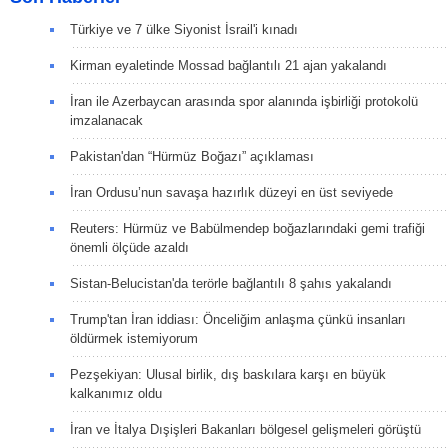
Türkiye ve 7 ülke Siyonist İsrail'i kınadı
Kirman eyaletinde Mossad bağlantılı 21 ajan yakalandı
İran ile Azerbaycan arasında spor alanında işbirliği protokolü
imzalanacak
Pakistan'dan “Hürmüz Boğazı” açıklaması
İran Ordusu’nun savaşa hazırlık düzeyi en üst seviyede
Reuters: Hürmüz ve Babülmendep boğazlarındaki gemi trafiği
önemli ölçüde azaldı
Sistan-Belucistan'da terörle bağlantılı 8 şahıs yakalandı
Trump'tan İran iddiası: Önceliğim anlaşma çünkü insanları
öldürmek istemiyorum
Pezşekiyan: Ulusal birlik, dış baskılara karşı en büyük
kalkanımız oldu
İran ve İtalya Dışişleri Bakanları bölgesel gelişmeleri görüştü