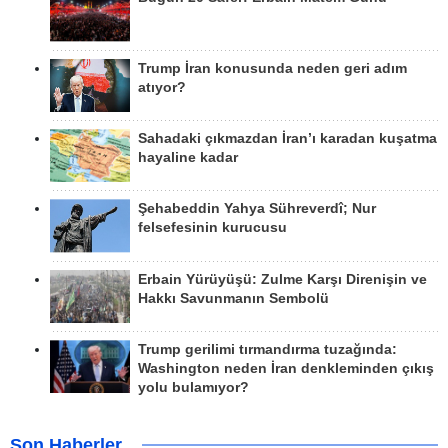
Trump İran konusunda neden geri adım
atıyor?
Sahadaki çıkmazdan İran’ı karadan kuşatma
hayaline kadar
Şehabeddin Yahya Sühreverdî; Nur
felsefesinin kurucusu
Erbain Yürüyüşü: Zulme Karşı Direnişin ve
Hakkı Savunmanın Sembolü
Trump gerilimi tırmandırma tuzağında:
Washington neden İran denkleminden çıkış
yolu bulamıyor?
Son Haberler