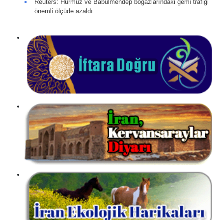
Reuters: Hürmüz ve Babülmendep boğazlarındaki gemi trafiği
önemli ölçüde azaldı