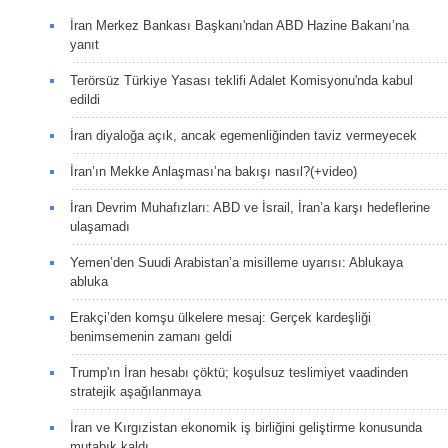
İran Merkez Bankası Başkanı'ndan ABD Hazine Bakanı’na
yanıt
Terörsüz Türkiye Yasası teklifi Adalet Komisyonu'nda kabul
edildi
İran diyaloğa açık, ancak egemenliğinden taviz vermeyecek
İran’ın Mekke Anlaşması’na bakışı nasıl?(+video)
İran Devrim Muhafızları: ABD ve İsrail, İran’a karşı hedeflerine
ulaşamadı
Yemen’den Suudi Arabistan’a misilleme uyarısı: Ablukaya
abluka
Erakçi’den komşu ülkelere mesaj: Gerçek kardeşliği
benimsemenin zamanı geldi
Trump'ın İran hesabı çöktü; koşulsuz teslimiyet vaadinden
stratejik aşağılanmaya
İran ve Kırgızistan ekonomik iş birliğini geliştirme konusunda
mutabık kaldı