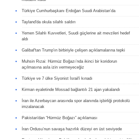
Türkiye Cumhurbaşkanı Erdoğan Suudi Arabistan’da
Tayland'da okula silahlı saldırı
Yemen Silahlı Kuvvetleri, Suudi güçlerine ait mevzileri hedef
aldı
Galibaf'tan Trump'ın birbiriyle çelişen açıklamalarına tepki
Muhsin Rızai: Hürmüz Boğazı’nda ikinci bir koridorun
açılmasına asla izin vermeyeceğiz
Türkiye ve 7 ülke Siyonist İsrail'i kınadı
Kirman eyaletinde Mossad bağlantılı 21 ajan yakalandı
İran ile Azerbaycan arasında spor alanında işbirliği protokolü
imzalanacak
Pakistan'dan “Hürmüz Boğazı” açıklaması
İran Ordusu’nun savaşa hazırlık düzeyi en üst seviyede