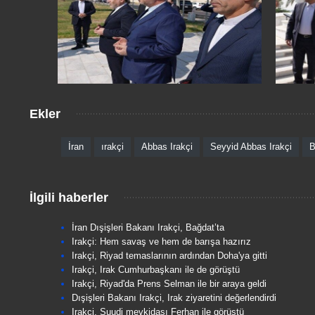
Ekler
İran
ırakçi
Abbas Irakçi
Seyyid Abbas Irakçi
B
İlgili haberler
İran Dışişleri Bakanı Irakçi, Bağdat’ta
Irakçi: Hem savaş ve hem de barışa hazırız
Irakçi, Riyad temaslarının ardından Doha'ya gitti
Irakçi, Irak Cumhurbaşkanı ile de görüştü
Irakçi, Riyad'da Prens Selman ile bir araya geldi
Dışişleri Bakanı Irakçi, Irak ziyaretini değerlendirdi
Irakçi, Suudi mevkidaşı Ferhan ile görüştü