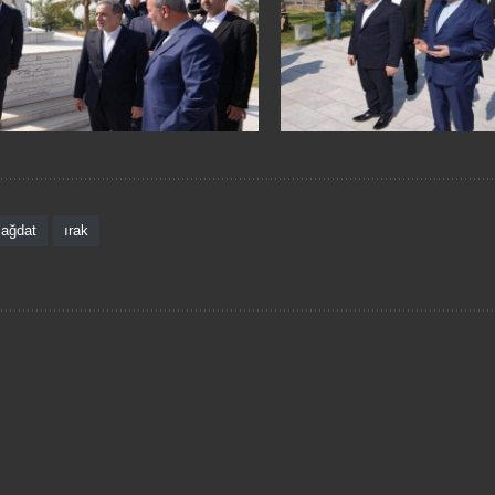
ağdat
ırak