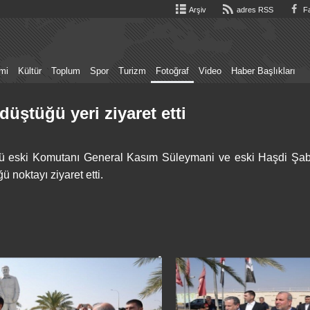
Arşiv
adres RSS
Fa
mi
Kültür
Toplum
Spor
Turizm
Fotoğraf
Video
Haber Başlıkları
düştüğü yeri ziyaret etti
ücü eski Komutanı General Kasım Süleymani ve eski Haşdi Şab
noktayı ziyaret etti.