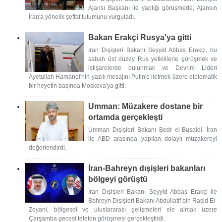
Ajansı Başkanı ile yaptığı görüşmede, Ajansın
İran'a yönelik şeffaf tutumunu vurguladı.
Bakan Erakçi Rusya'ya gitti
İran Dışişleri Bakanı Seyyid Abbas Erakçi, bu
sabah üst düzey Rus yetkililerle görüşmek ve
istişarelerde bulunmak ve Devrim Lideri
Ayetullah Hamanei'nin yazılı mesajını Putin'e iletmek üzere diplomatik
bir heyetin başında Moskova'ya gitti.
Umman: Müzakere dostane bir
ortamda gerçekleşti
Umman Dışişleri Bakanı Bedr el-Busaidi, İran
ile ABD arasında yapılan dolaylı müzakereyi
değerlendirdi.
İran-Bahreyn dışişleri bakanları
bölgeyi görüştü
İran Dışişleri Bakanı Seyyid Abbas Erakçi ile
Bahreyn Dışişleri Bakanı Abdullatif bin Raşid El-
Zeyani, bölgesel ve uluslararası gelişmeleri ele almak üzere
Çarşamba gecesi telefon görüşmesi gerçekleştirdi.