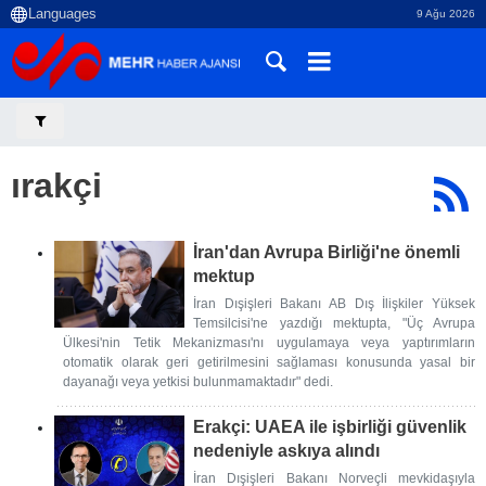
9 Ağu 2026
ırakçi
İran'dan Avrupa Birliği'ne önemli
mektup
İran Dışişleri Bakanı AB Dış İlişkiler Yüksek
Temsilcisi'ne yazdığı mektupta, "Üç Avrupa
Ülkesi'nin Tetik Mekanizması'nı uygulamaya veya yaptırımların
otomatik olarak geri getirilmesini sağlaması konusunda yasal bir
dayanağı veya yetkisi bulunmamaktadır" dedi.
Erakçi: UAEA ile işbirliği güvenlik
nedeniyle askıya alındı
İran Dışişleri Bakanı Norveçli mevkidaşıyla