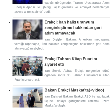
yaptığı görüşmede, "İran'ın Uluslararası Atom
Enerjisi Ajansı ile işbirliği, açık güvenlik ve emniyet nedenleriyle
askıya alınmış alındı" dedi.
Erakçi: İran halkı uranyum
zenginleştirme hakkından geri
adım atmayacak
İran Dışişleri Bakanı, Amerikan medyasına
verdiği röportajda, İran halkının zenginleşme hakkından geri adım
atmayacağını söyledi.
Erakçi Tahran Kitap Fuarı'nı
ziyaret etti
İran Seyyid Abbas Erakçi, perşembe günü
öğleden sonra 36. Tahran Uluslararası Kitap
Fuarı'nı ziyaret etti.
Bakan Erakçi Maskat'ta(+video)
İran Dışişleri Bakanı Erakçi, ABD ile yapılacak
üçüncü dolaylı görüşmelere katılmak üzere
Maskat’a ulaştı.