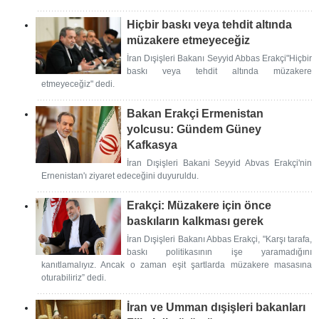
Hiçbir baskı veya tehdit altında
müzakere etmeyeceğiz
İran Dışişleri Bakanı Seyyid Abbas Erakçi"Hiçbir
baskı veya tehdit altında müzakere
etmeyeceğiz" dedi.
Bakan Erakçi Ermenistan
yolcusu: Gündem Güney
Kafkasya
İran Dışişleri Bakani Seyyid Abvas Erakçi'nin
Ernenistan'ı ziyaret edeceğini duyuruldu.
Erakçi: Müzakere için önce
baskıların kalkması gerek
İran Dışişleri Bakanı Abbas Erakçi, "Karşı tarafa,
baskı politikasının işe yaramadığını
kanıtlamalıyız. Ancak o zaman eşit şartlarda müzakere masasına
oturabiliriz” dedi.
İran ve Umman dışişleri bakanları