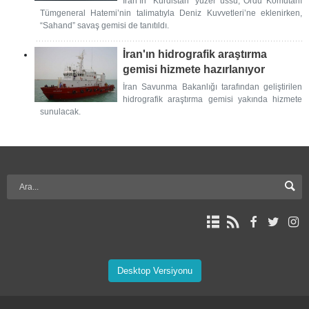
İran’ın “Kürdistan” yüzer üssü, Ordu Komutanı
Tümgeneral Hatemi’nin talimatıyla Deniz Kuvvetleri’ne eklenirken,
“Sahand” savaş gemisi de tanıtıldı.
İran'ın hidrografik araştırma
gemisi hizmete hazırlanıyor
İran Savunma Bakanlığı tarafından geliştirilen
hidrografik araştırma gemisi yakında hizmete
sunulacak.
Desktop Versiyonu