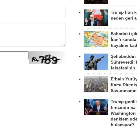
Trump İran 
neden geri a
Sahadaki çı
İran’ı karad
hayaline kad
Şehabeddin
Sühreverdî; 
felsefesinin
Erbain Yürü
Karşı Direni
Savunmanın
Trump gerili
tırmandırma
Washington 
denkleminde
bulamıyor?