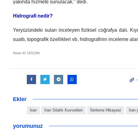
yakında hizmete sunulacak." dedi.
Hidrografi nedir?
Yeryüzündeki suları inceleyen fiziksel coğrafya dalı. Kıyı b
sualtı, topografik özellikleri vb. hidrografinin inceleme alan
News ID
1932286
Ekler
İran
İran Silahlı Kuvvetleri
İlerleme Hikayesi
İran 
yorumunuz