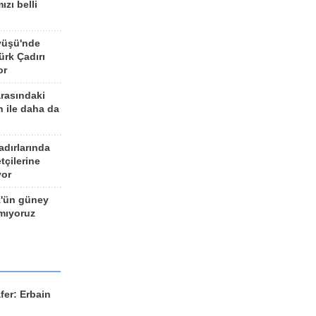
ızı belli
yüşü'nde
rk Çadırı
or
arasındaki
n ile daha da
adırlarında
tçilerine
yor
z'ün güney
ımıyoruz
fer: Erbain
ü