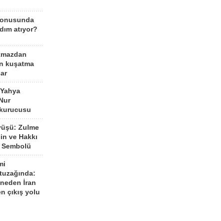
konusunda
dım atıyor?
kmazdan
an kuşatma
ar
 Yahya
Nur
 kurucusu
yüşü: Zulme
şin ve Hakkı
 Sembolü
mi
 tuzağında:
neden İran
n çıkış yolu