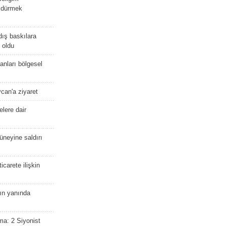
öldürmek
dış baskılara
 oldu
kanları bölgesel
ycan'a ziyaret
lere dair
güneyine saldırı
icarete ilişkin
nın yanında
ma: 2 Siyonist