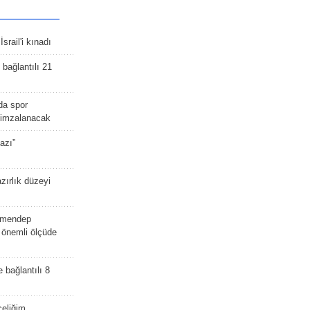
srail'i kınadı
bağlantılı 21
da spor
ü imzalanacak
azı”
zırlık düzeyi
lmendep
i önemli ölçüde
e bağlantılı 8
celiğim