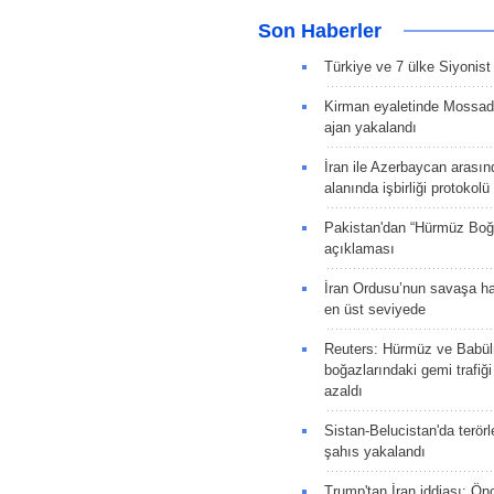
Son Haberler
Türkiye ve 7 ülke Siyonist İ
Kirman eyaletinde Mossad 
ajan yakalandı
İran ile Azerbaycan arasın
alanında işbirliği protokol
Pakistan'dan “Hürmüz Boğ
açıklaması
İran Ordusu’nun savaşa ha
en üst seviyede
Reuters: Hürmüz ve Babü
boğazlarındaki gemi trafiğ
azaldı
Sistan-Belucistan'da terörl
şahıs yakalandı
Trump'tan İran iddiası: Ön