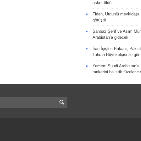
asker öldü
Fidan, Ürdünlü mevkidaşı S
görüştü
Şahbaz Şerif ve Asım Müni
Arabistan’a gidecek
İran İçişleri Bakanı, Pakis
Tahran Büyükelçisi ile gör
Yemen: Suudi Arabistan’a a
tankerini balistik füzelerle