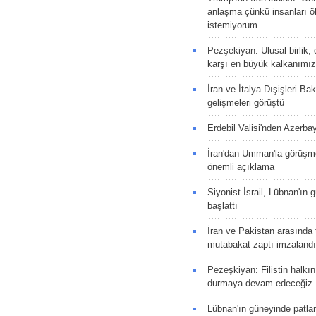
anlaşma çünkü insanları 
istemiyorum
Pezşekiyan: Ulusal birlik, 
karşı en büyük kalkanımız
İran ve İtalya Dışişleri Ba
gelişmeleri görüştü
Erdebil Valisi'nden Azerba
İran'dan Umman'la görüşme
önemli açıklama
Siyonist İsrail, Lübnan'ın 
başlattı
İran ve Pakistan arasında t
mutabakat zaptı imzalandı
Pezeşkiyan: Filistin halkı
durmaya devam edeceğiz
Lübnan'ın güneyinde patla