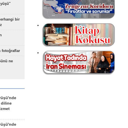
yüşü''
herhangi bir
z
n
 fotoğraflar
Günü ne
yüşü'nde
 diline
izmet
yüşü'nde