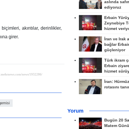
aslında safım
ediyoruz
Erbain Yürü
Zeynebiye Tü
içimleri, akıntılar, derinlikler,
hizmet veriy
ına girer.
İran ve Irak 
bağlar Erbai
güçleniyor
Türk ikram ç
Erbain ziyare
hizmet sürü
İran: Hürmü
rotasını tan
gemisi
Yorum
Bugün 20 Sa
Matem Gün