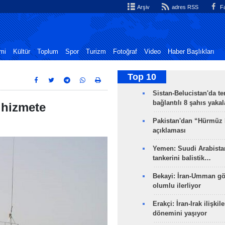
Arşiv
adres RSS
Fa
mi
Kültür
Toplum
Spor
Turizm
Fotoğraf
Video
Haber Başlıkları
Top 10
Sistan-Belucistan'da te
bağlantılı 8 şahıs yaka
i hizmete
Pakistan'dan “Hürmüz
açıklaması
Yemen: Suudi Arabistan
tankerini balistik…
Bekayi: İran-Umman gö
olumlu ilerliyor
Erakçi: İran-Irak ilişkile
dönemini yaşıyor