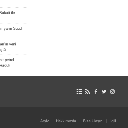
afadi ile
r yarın Suudi
tan’ın yeni
üştü
it petrol
 vurduk
Arşiv
Hakkımızda
Bize Ulaşın
İlgili