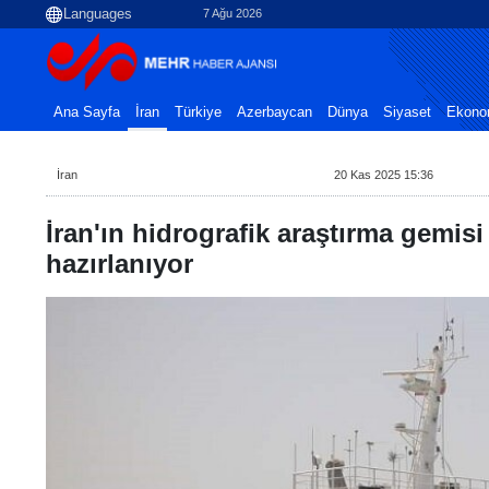
7 Ağu 2026
Ana Sayfa
İran
Türkiye
Azerbaycan
Dünya
Siyaset
Ekono
İran
20 Kas 2025 15:36
İran'ın hidrografik araştırma gemis
hazırlanıyor