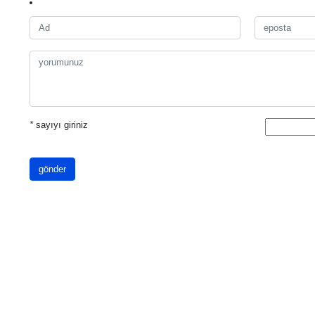
*
sayıyı giriniz
gönder