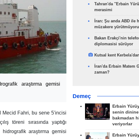
Tahran'da ''Erbain Yürü
merasimi
İran: Şu anda ABD ile 
müzakere yürütmüyoru
Bakan Erakçi'nin telefo
diplomasisi sürüyor
Kutsal kent Kerbela'dan
İran'da Erbain Matem 
zaman?
drografik araştırma gemisi
Demeç
Erbain Yürü
senin dinine
 Mecid Fahri, bu sene 5'incisi
bakmadan h
ış töreni sırasında yaptığı
veriyorlar
 hidrografik araştırma gemisi
Erbain Yürü