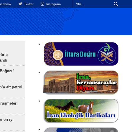
cebook
Twitter
Instagram
rörle
landı
 Boğazı”
’a ait petrol
rüşmeleri
ri en iyi