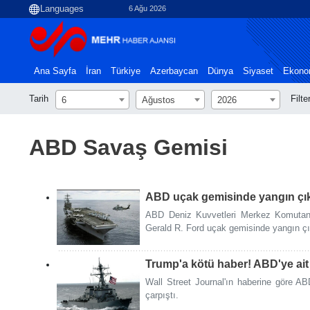
6 Ağu 2026
Ana Sayfa
İran
Türkiye
Azerbaycan
Dünya
Siyaset
Ekono
Tarih
Filte
6
Ağustos
2026
ABD Savaş Gemisi
ABD uçak gemisinde yangın çık
ABD Deniz Kuvvetleri Merkez Komutan
Gerald R. Ford uçak gemisinde yangın çık
Trump'a kötü haber! ABD'ye ait 
Wall Street Journal'ın haberine göre A
çarpıştı.