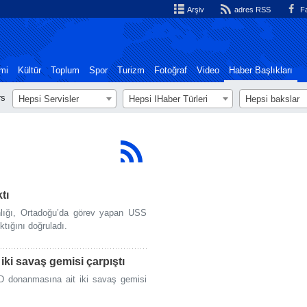
Arşiv
adres RSS
Fa
mi
Kültür
Toplum
Spor
Turizm
Fotoğraf
Video
Haber Başlıkları
rs
Hepsi Servisler
Hepsi اHaber Türleri
Hepsi bakslar
tı
lığı, Ortadoğu’da görev yapan USS
tığını doğruladı.
iki savaş gemisi çarpıştı
BD donanmasına ait iki savaş gemisi