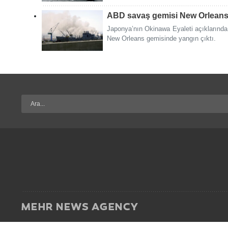
ABD savaş gemisi New Orleans’t
Japonya’nın Okinawa Eyaleti açıkların
New Orleans gemisinde yangın çıktı.