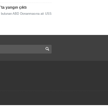
a yangın çıktı
da bulunan ABD Donanmasına ait USS