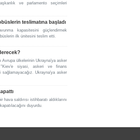
şkanlık ve parlamento seçimleri
büslerin teslimatına başladı
vunma kapasitesini güçlendirmek
slerin ilk ünitesini teslim etti.
nderecek?
tı Avrupa ülkelerinin Ukrayna'ya asker
, "Kiev'e siyasi, askeri ve finans
ği sağlamayacağız. Ukrayna'ya asker
apattı
 hava saldırısı istihbaratı aldıklarını
 kapatılacağını duyurdu.