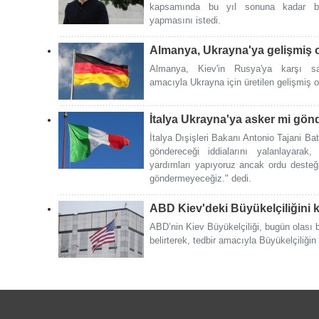
kapsamında bu yıl sonuna kadar ba
yapmasını istedi.
Almanya, Ukrayna'ya gelişmiş o
Almanya, Kiev'in Rusya'ya karşı sa
amacıyla Ukrayna için üretilen gelişmiş obü
İtalya Ukrayna'ya asker mi gö
İtalya Dışişleri Bakanı Antonio Tajani Ba
göndereceği iddialarını yalanlayarak
yardımları yapıyoruz ancak ordu deste
göndermeyeceğiz." dedi.
ABD Kiev'deki Büyükelçiliğini k
ABD’nin Kiev Büyükelçiliği, bugün olası bir
belirterek, tedbir amacıyla Büyükelçiliğin