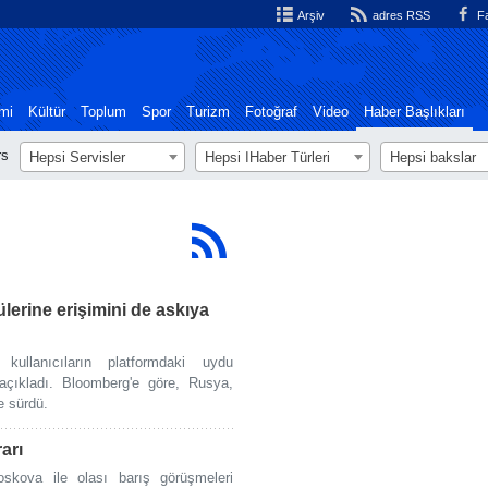
Arşiv
adres RSS
Fa
mi
Kültür
Toplum
Spor
Turizm
Fotoğraf
Video
Haber Başlıkları
rs
Hepsi Servisler
Hepsi اHaber Türleri
Hepsi bakslar
erine erişimini de askıya
ullanıcıların platformdaki uydu
ı açıkladı. Bloomberg'e göre, Rusya,
e sürdü.
arı
skova ile olası barış görüşmeleri