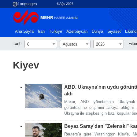
6 Ağu 2026
Ana Sayfa
İran
Türkiye
Azerbaycan
Dünya
Siyaset
Ekono
Tarih
Filte
6
Ağustos
2026
Kiyev
ABD, Ukrayna'nın uydu görüntül
aldı
Maxar, ABD yönetiminin Ukraynalı k
görüntülerine erişimini askıya aldığın
Ukrayna ile ateşkes için bazı koşullar ön
Beyaz Saray'dan "Zelenski" kar
Reuters’a göre Washington Kiev'e, Mo