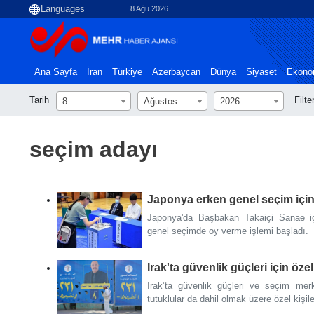
8 Ağu 2026
Ana Sayfa
İran
Türkiye
Azerbaycan
Dünya
Siyaset
Ekono
Tarih
Filte
8
Ağustos
2026
seçim adayı
Japonya erken genel seçim için 
Japonya'da Başbakan Takaiçi Sanae iç
genel seçimde oy verme işlemi başladı.
Irak'ta güvenlik güçleri için öz
Irak’ta güvenlik güçleri ve seçim merk
tutuklular da dahil olmak üzere özel kişil