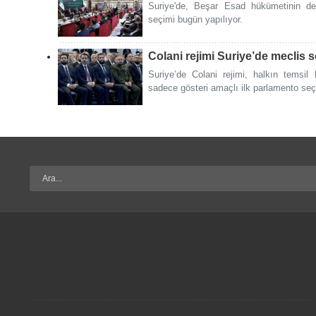
Suriye'de, Beşar Esad hükümetinin dev
seçimi bugün yapılıyor.
Colani rejimi Suriye’de meclis 
Suriye’de Colani rejimi, halkın temsil
sadece gösteri amaçlı ilk parlamento seçi