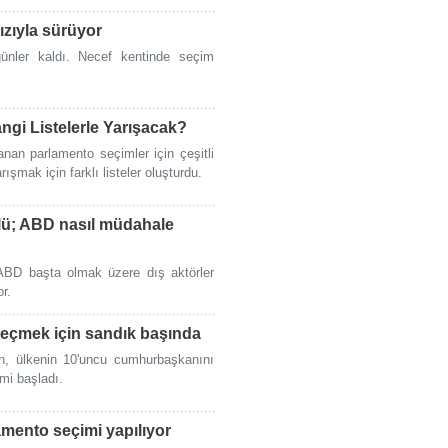
ızıyla sürüyor
 günler kaldı. Necef kentinde seçim
angi Listelerle Yarışacak?
nan parlamento seçimler için çeşitli
arışmak için farklı listeler oluşturdu.
rolü; ABD nasıl müdahale
 ABD başta olmak üzere dış aktörler
r.
seçmek için sandık başında
in, ülkenin 10'uncu cumhurbaşkanını
mi başladı.
amento seçimi yapılıyor