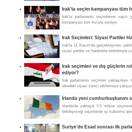
Irak'ta seçim kampanyası tüm h
Irak'ta parlamento seçimlerine sayılı
kampanyası tüm hızıyla sürüyor.
Irak Seçimleri: Siyasi Partiler H
Irak'ta 11 Kasım'da gerçekleşmesi palnla
siyasi partiler ve hareketler birbirleriyle y
Irak seçimleri ve dış güçlerin 
ediyor?
Irak parlamento seçimleri yaklaşırken,
ülkedeki siyasi süreci etkilemeye çalışıyo
İrlanda yeni cumhurbaşkanını 
İrlanda'da yaklaşık 3,5 milyon seçmen
belirleyeceği seçimlerde oy kullanma işle
Suriye’de Esad sonrası ilk parl