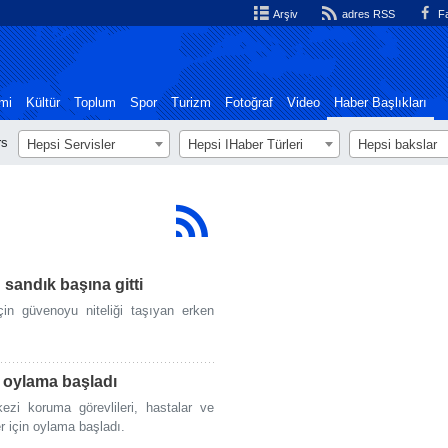
Arşiv
adres RSS
Fa
mi
Kültür
Toplum
Spor
Turizm
Fotoğraf
Video
Haber Başlıkları
rs
Hepsi Servisler
Hepsi اHaber Türleri
Hepsi bakslar
sandık başına gitti
in güvenoyu niteliği taşıyan erken
el oylama başladı
ezi koruma görevlileri, hastalar ve
er için oylama başladı.