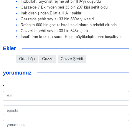
Hizbullah, Siyonist rejime ait bir İHA’yı düşürdü
Gazze'de 7 Ekim'den beri 33 bin 207 kişi şehit oldu
Irak direnişinden Eilat’a İHA’lı saldırı
Gazze'de şehit sayısı 33 bin 360'a yükseldi
Refah’ta 600 bin çocuk İsrail saldırılarının tehdidi altında
Gazze'de şehit sayısı 33 bin 545'e çıktı
İsrail'i İran korkusu sardı; Rejim büyükelçiliklerini boşaltıyor
Ekler
Ortadoğu
Gazze
Gazze Şeridi
yorumunuz