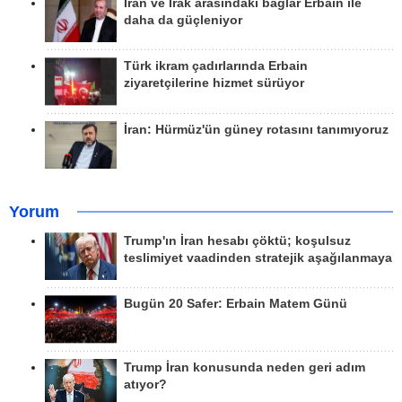
İran ve Irak arasındaki bağlar Erbain ile
daha da güçleniyor
Türk ikram çadırlarında Erbain
ziyaretçilerine hizmet sürüyor
İran: Hürmüz'ün güney rotasını tanımıyoruz
Yorum
Trump'ın İran hesabı çöktü; koşulsuz
teslimiyet vaadinden stratejik aşağılanmaya
Bugün 20 Safer: Erbain Matem Günü
Trump İran konusunda neden geri adım
atıyor?