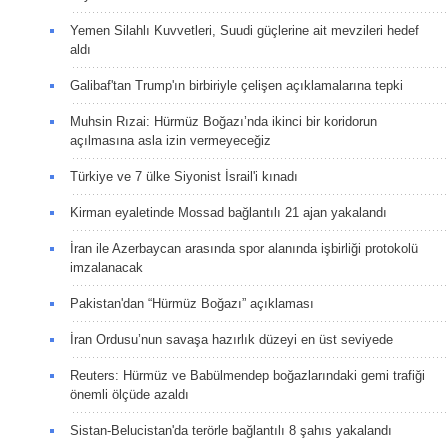
Yemen Silahlı Kuvvetleri, Suudi güçlerine ait mevzileri hedef
aldı
Galibaf'tan Trump'ın birbiriyle çelişen açıklamalarına tepki
Muhsin Rızai: Hürmüz Boğazı’nda ikinci bir koridorun
açılmasına asla izin vermeyeceğiz
Türkiye ve 7 ülke Siyonist İsrail'i kınadı
Kirman eyaletinde Mossad bağlantılı 21 ajan yakalandı
İran ile Azerbaycan arasında spor alanında işbirliği protokolü
imzalanacak
Pakistan'dan “Hürmüz Boğazı” açıklaması
İran Ordusu’nun savaşa hazırlık düzeyi en üst seviyede
Reuters: Hürmüz ve Babülmendep boğazlarındaki gemi trafiği
önemli ölçüde azaldı
Sistan-Belucistan'da terörle bağlantılı 8 şahıs yakalandı