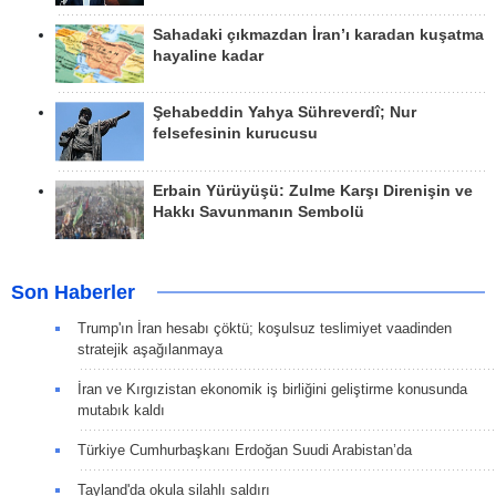
Sahadaki çıkmazdan İran’ı karadan kuşatma
hayaline kadar
Şehabeddin Yahya Sühreverdî; Nur
felsefesinin kurucusu
Erbain Yürüyüşü: Zulme Karşı Direnişin ve
Hakkı Savunmanın Sembolü
Son Haberler
Trump'ın İran hesabı çöktü; koşulsuz teslimiyet vaadinden
stratejik aşağılanmaya
İran ve Kırgızistan ekonomik iş birliğini geliştirme konusunda
mutabık kaldı
Türkiye Cumhurbaşkanı Erdoğan Suudi Arabistan’da
Tayland'da okula silahlı saldırı