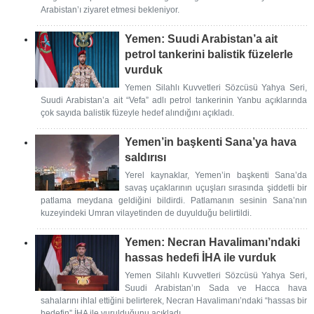
Arabistan’ı ziyaret etmesi bekleniyor.
Yemen: Suudi Arabistan’a ait
petrol tankerini balistik füzelerle
vurduk
Yemen Silahlı Kuvvetleri Sözcüsü Yahya Seri,
Suudi Arabistan’a ait “Vefa” adlı petrol tankerinin Yanbu açıklarında
çok sayıda balistik füzeyle hedef alındığını açıkladı.
Yemen’in başkenti Sana’ya hava
saldırısı
Yerel kaynaklar, Yemen’in başkenti Sana’da
savaş uçaklarının uçuşları sırasında şiddetli bir
patlama meydana geldiğini bildirdi. Patlamanın sesinin Sana’nın
kuzeyindeki Umran vilayetinden de duyulduğu belirtildi.
Yemen: Necran Havalimanı’ndaki
hassas hedefi İHA ile vurduk
Yemen Silahlı Kuvvetleri Sözcüsü Yahya Seri,
Suudi Arabistan’ın Sada ve Hacca hava
sahalarını ihlal ettiğini belirterek, Necran Havalimanı’ndaki “hassas bir
hedefin” İHA ile vurulduğunu açıkladı.