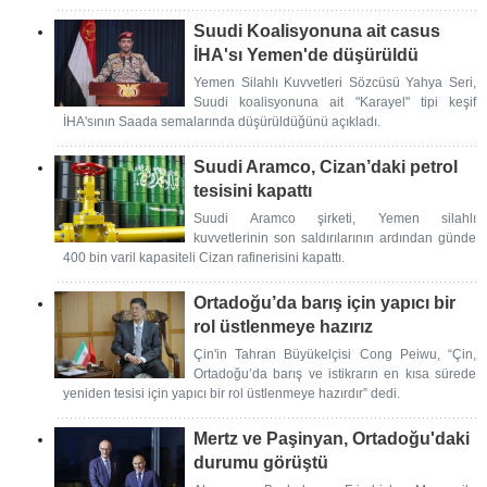
Suudi Koalisyonuna ait casus
İHA'sı Yemen'de düşürüldü
Yemen Silahlı Kuvvetleri Sözcüsü Yahya Seri,
Suudi koalisyonuna ait "Karayel" tipi keşif
İHA'sının Saada semalarında düşürüldüğünü açıkladı.
Suudi Aramco, Cizan’daki petrol
tesisini kapattı
Suudi Aramco şirketi, Yemen silahlı
kuvvetlerinin son saldırılarının ardından günde
400 bin varil kapasiteli Cizan rafinerisini kapattı.
Ortadoğu’da barış için yapıcı bir
rol üstlenmeye hazırız
Çin'in Tahran Büyükelçisi Cong Peiwu, “Çin,
Ortadoğu’da barış ve istikrarın en kısa sürede
yeniden tesisi için yapıcı bir rol üstlenmeye hazırdır” dedi.
Mertz ve Paşinyan, Ortadoğu'daki
durumu görüştü