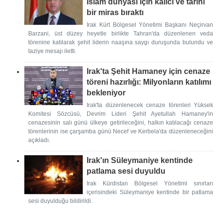
İslam dünyası için kalıcı ve tarihî
bir miras bıraktı
Irak Kürt Bölgesel Yönetimi Başkanı Neçirvan
Barzani, üst düzey heyetle birlikte Tahran'da düzenlenen veda
törenine katılarak şehit liderin naaşına saygı duruşunda bulundu ve
taziye mesajı iletti.
Irak'ta Şehit Hamaney için cenaze
töreni hazırlığı: Milyonların katılımı
bekleniyor
Irak'ta düzenlenecek cenaze törenleri Yüksek
Komitesi Sözcüsü, Devrim Lideri Şehit Ayetullah Hamaney'in
cenazesinin salı günü ülkeye getirileceğini, halkın katılacağı cenaze
törenlerinin ise çarşamba günü Necef ve Kerbela'da düzenleneceğini
açıkladı.
Irak'ın Süleymaniye kentinde
patlama sesi duyuldu
Irak Kürdistan Bölgesel Yönetimi sınırları
içerisindeki Süleymaniye kentinde bir patlama
sesi duyulduğu bildirildi.