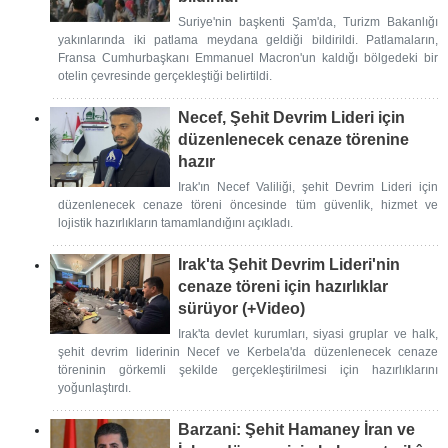
Suriye'nin başkenti Şam'da, Turizm Bakanlığı
yakınlarında iki patlama meydana geldiği bildirildi. Patlamaların,
Fransa Cumhurbaşkanı Emmanuel Macron'un kaldığı bölgedeki bir
otelin çevresinde gerçekleştiği belirtildi.
Necef, Şehit Devrim Lideri için
düzenlenecek cenaze törenine
hazır
Irak'ın Necef Valiliği, şehit Devrim Lideri için
düzenlenecek cenaze töreni öncesinde tüm güvenlik, hizmet ve
lojistik hazırlıkların tamamlandığını açıkladı.
Irak'ta Şehit Devrim Lideri'nin
cenaze töreni için hazırlıklar
sürüyor (+Video)
Irak'ta devlet kurumları, siyasi gruplar ve halk,
şehit devrim liderinin Necef ve Kerbela'da düzenlenecek cenaze
töreninin görkemli şekilde gerçekleştirilmesi için hazırlıklarını
yoğunlaştırdı.
Barzani: Şehit Hamaney İran ve