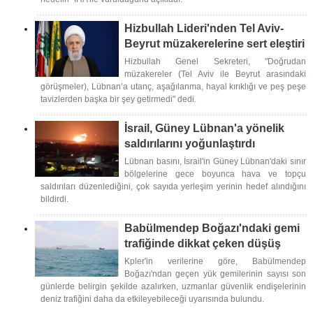
Hizbullah Lideri'nden Tel Aviv-
Beyrut müzakerelerine sert eleştiri
Hizbullah Genel Sekreteri, "Doğrudan
müzakereler (Tel Aviv ile Beyrut arasındaki
görüşmeler), Lübnan’a utanç, aşağılanma, hayal kırıklığı ve peş peşe
tavizlerden başka bir şey getirmedi" dedi.
İsrail, Güney Lübnan'a yönelik
saldırılarını yoğunlaştırdı
Lübnan basını, İsrail'in Güney Lübnan'daki sınır
bölgelerine gece boyunca hava ve topçu
saldırıları düzenlediğini, çok sayıda yerleşim yerinin hedef alındığını
bildirdi.
Babülmendep Boğazı'ndaki gemi
trafiğinde dikkat çeken düşüş
Kpler'in verilerine göre, Babülmendep
Boğazı'ndan geçen yük gemilerinin sayısı son
günlerde belirgin şekilde azalırken, uzmanlar güvenlik endişelerinin
deniz trafiğini daha da etkileyebileceği uyarısında bulundu.