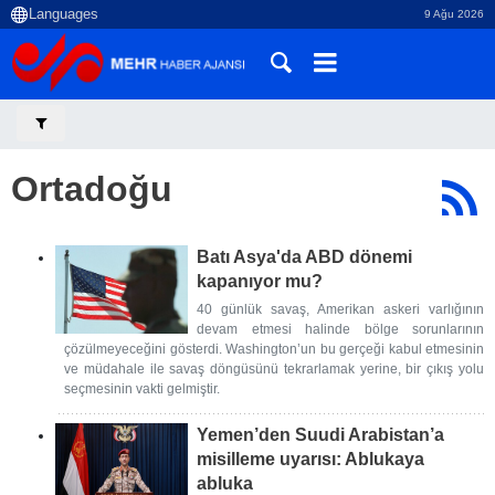
9 Ağu 2026
Ortadoğu
Batı Asya'da ABD dönemi
kapanıyor mu?
40 günlük savaş, Amerikan askeri varlığının
devam etmesi halinde bölge sorunlarının
çözülmeyeceğini gösterdi. Washington’un bu gerçeği kabul etmesinin
ve müdahale ile savaş döngüsünü tekrarlamak yerine, bir çıkış yolu
seçmesinin vakti gelmiştir.
Yemen’den Suudi Arabistan’a
misilleme uyarısı: Ablukaya
abluka