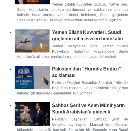
Yemen Silahlı Kuvvetleri Sözcüsü Yahya Seri,
Suudi Arabistan’ın ablukayı sürdürmesi ve saldırılarını artırması
halinde buna karşılık vereceklerini belirterek, Suudi güçlerinin
Sana’daki Sahn el-Cin askeri merkezinde hedef alındığını açıkladı.
Yemen Silahlı Kuvvetleri, Suudi
güçlerine ait mevzileri hedef aldı
Yemen medyasına göre Yemen Silahlı
Kuvvetleri, Hadramut vilayetindeki Suudi
Arabistan’a ait askeri merkezlere yeni bir operasyon düzenledi.
Pakistan'dan “Hürmüz Boğazı”
açıklaması
Pakistan Dışişleri Bakanlığı Sözcüsü, “Hürmüz
Boğazı'na kapsamlı ve sürdürülebilir bir çözüm
bulmak için diplomatik çabalarımız sürüyor" dedi.
Şahbaz Şerif ve Asım Münir yarın
Suudi Arabistan’a gidecek
Pakistan Başbakanı Şahbaz Şerif ile
Genelkurmay Başkanı Mareşal Asım Münir’in,
bölgedeki diplomatik hareketliliğin arttığı bir dönemde yarın Suudi