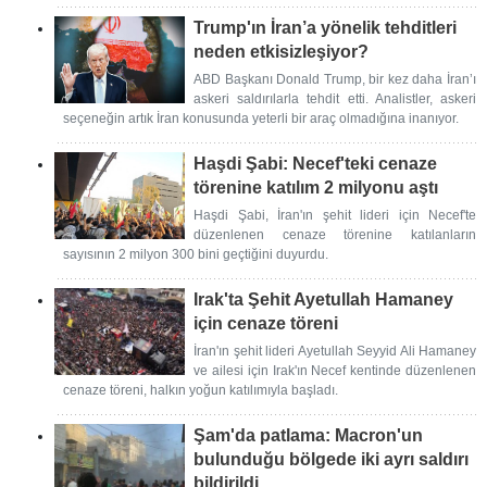
Trump'ın İran’a yönelik tehditleri
neden etkisizleşiyor?
ABD Başkanı Donald Trump, bir kez daha İran’ı
askeri saldırılarla tehdit etti. Analistler, askeri
seçeneğin artık İran konusunda yeterli bir araç olmadığına inanıyor.
Haşdi Şabi: Necef'teki cenaze
törenine katılım 2 milyonu aştı
Haşdi Şabi, İran'ın şehit lideri için Necef'te
düzenlenen cenaze törenine katılanların
sayısının 2 milyon 300 bini geçtiğini duyurdu.
Irak'ta Şehit Ayetullah Hamaney
için cenaze töreni
İran'ın şehit lideri Ayetullah Seyyid Ali Hamaney
ve ailesi için Irak'ın Necef kentinde düzenlenen
cenaze töreni, halkın yoğun katılımıyla başladı.
Şam'da patlama: Macron'un
bulunduğu bölgede iki ayrı saldırı
bildirildi