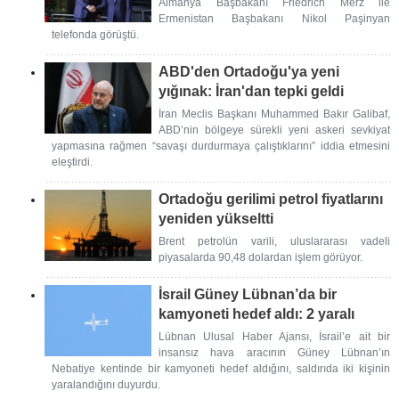
Almanya Başbakanı Friedrich Merz ile
Ermenistan Başbakanı Nikol Paşinyan
telefonda görüştü.
ABD'den Ortadoğu'ya yeni
yığınak: İran'dan tepki geldi
İran Meclis Başkanı Muhammed Bakır Galibaf,
ABD’nin bölgeye sürekli yeni askeri sevkiyat
yapmasına rağmen “savaşı durdurmaya çalıştıklarını” iddia etmesini
eleştirdi.
Ortadoğu gerilimi petrol fiyatlarını
yeniden yükseltti
Brent petrolün varili, uluslararası vadeli
piyasalarda 90,48 dolardan işlem görüyor.
İsrail Güney Lübnan’da bir
kamyoneti hedef aldı: 2 yaralı
Lübnan Ulusal Haber Ajansı, İsrail’e ait bir
insansız hava aracının Güney Lübnan’ın
Nebatiye kentinde bir kamyoneti hedef aldığını, saldırıda iki kişinin
yaralandığını duyurdu.