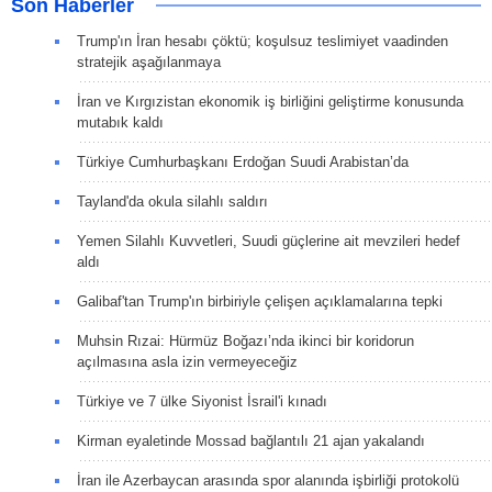
Son Haberler
Trump'ın İran hesabı çöktü; koşulsuz teslimiyet vaadinden
stratejik aşağılanmaya
İran ve Kırgızistan ekonomik iş birliğini geliştirme konusunda
mutabık kaldı
Türkiye Cumhurbaşkanı Erdoğan Suudi Arabistan’da
Tayland'da okula silahlı saldırı
Yemen Silahlı Kuvvetleri, Suudi güçlerine ait mevzileri hedef
aldı
Galibaf'tan Trump'ın birbiriyle çelişen açıklamalarına tepki
Muhsin Rızai: Hürmüz Boğazı’nda ikinci bir koridorun
açılmasına asla izin vermeyeceğiz
Türkiye ve 7 ülke Siyonist İsrail'i kınadı
Kirman eyaletinde Mossad bağlantılı 21 ajan yakalandı
İran ile Azerbaycan arasında spor alanında işbirliği protokolü