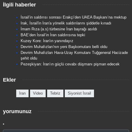
İlgili haberler
İsrail’in saldırısı sonrası Erakçi’den UAEA Başkanı’na mektup
Irak, İsrail'in İran'a yönelik saldırılarını şiddetle kınadı
İmam Rıza (a.s) türbesine İran bayrağı asıldı
BAE’den İsrail’in İran saldırısına tepki
Kuzey Kore: İran'ın yanındayız
Devrim Muhafızları'nın yeni Başkomutanı belli oldu
Devrim Muhafızları Hava-Uzay Komutanı Tuğgeneral Hacizade
şehit oldu
Pezeşkiyan: İran’ın güçlü cevabı düşmanı pişman edecek
Ekler
İran
Video
Tebriz
Siyonist İsrail
yorumunuz