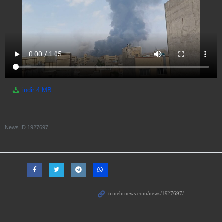
indir
4 MB
News ID
1927697