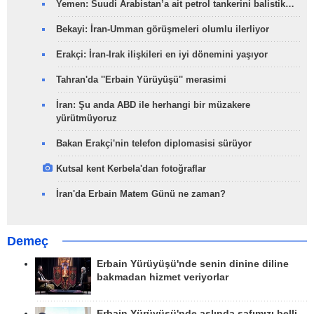
Yemen: Suudi Arabistan’a ait petrol tankerini balistik…
Bekayi: İran-Umman görüşmeleri olumlu ilerliyor
Erakçi: İran-Irak ilişkileri en iyi dönemini yaşıyor
Tahran'da ''Erbain Yürüyüşü'' merasimi
İran: Şu anda ABD ile herhangi bir müzakere
yürütmüyoruz
Bakan Erakçi'nin telefon diplomasisi sürüyor
Kutsal kent Kerbela'dan fotoğraflar
İran'da Erbain Matem Günü ne zaman?
Demeç
Erbain Yürüyüşü'nde senin dinine diline
bakmadan hizmet veriyorlar
Erbain Yürüyüşü'nde aslında safımızı belli