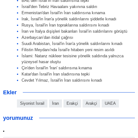
BAE’den İsrail’in İran saldırısına tepki
İsrail'den Tebriz Havaalanı yakınına saldırı
Ermenistan'dan İsrail'in İran saldırısına kınama
Irak, İsrail'in İran'a yönelik saldırılarını şiddetle kınadı
Rusya, İsrail'in İran topraklarına saldırısını kınadı
İran ve İtalya dışişleri bakanları İsrail’in saldırılarını görüştü
Azerbaycan’dan itidal çağrısı
Suudi Arabistan, İsrail'in İran'a yönelik saldırılarını kınadı
Filistin Meydanı'nda İsrail'e hitaben yeni resim asıldı
İslami: Natanz nükleer tesisine yönelik saldırıda yalnızca
yüzeysel hasar oluştu
Çin'den İsrail'in 'İran' saldırısına kınama
Katar'dan İsrail'in İran sladırısına tepki
Cevdet Yılmaz, İsrail'in İran saldırısını kınadı
Ekler
Siyonist İsrail
İran
Erakçi
Arakçi
UAEA
yorumunuz