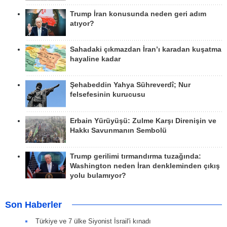
Trump İran konusunda neden geri adım
atıyor?
Sahadaki çıkmazdan İran’ı karadan kuşatma
hayaline kadar
Şehabeddin Yahya Sühreverdî; Nur
felsefesinin kurucusu
Erbain Yürüyüşü: Zulme Karşı Direnişin ve
Hakkı Savunmanın Sembolü
Trump gerilimi tırmandırma tuzağında:
Washington neden İran denkleminden çıkış
yolu bulamıyor?
Son Haberler
Türkiye ve 7 ülke Siyonist İsrail'i kınadı