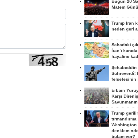
Bugün 20 Sa
Matem Gün
Trump İran 
neden geri a
Sahadaki çı
İran’ı karad
hayaline kad
Şehabeddin
Sühreverdî; 
felsefesinin
Erbain Yürü
Karşı Direni
Savunmanın
Trump gerili
tırmandırma
Washington 
denkleminde
bulamıyor?