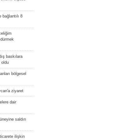
e bağlantılı 8
celiğim
öldürmek
dış baskılara
 oldu
kanları bölgesel
ycan'a ziyaret
lere dair
güneyine saldırı
icarete ilişkin