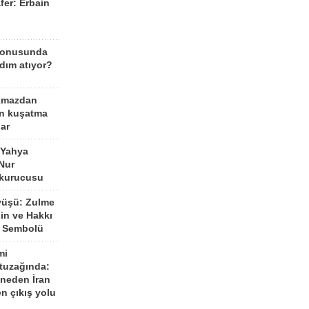
fer: Erbain
ü
konusunda
dım atıyor?
kmazdan
an kuşatma
ar
 Yahya
Nur
 kurucusu
yüşü: Zulme
şin ve Hakkı
 Sembolü
mi
 tuzağında:
neden İran
n çıkış yolu