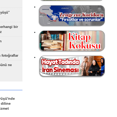
yüşü''
herhangi bir
z
n
 fotoğraflar
Günü ne
yüşü'nde
 diline
izmet