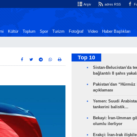
Arşiv
adres RSS
Fa
mi
Kültür
Toplum
Spor
Turizm
Fotoğraf
Video
Haber Başlıkları
Top 10
Sistan-Belucistan'da te
bağlantılı 8 şahıs yaka
Pakistan'dan “Hürmüz
açıklaması
Yemen: Suudi Arabistan
tankerini balistik…
Bekayi: İran-Umman gö
olumlu ilerliyor
Erakçi: İran-Irak ilişkile