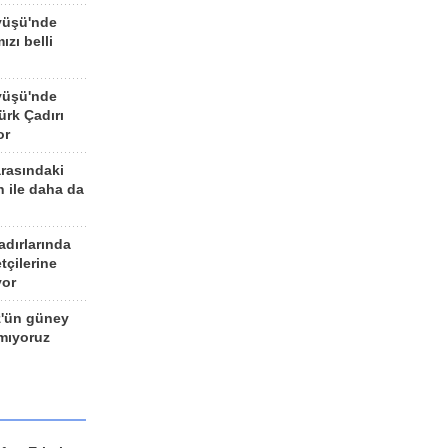
yüşü'nde
ızı belli
yüşü'nde
rk Çadırı
or
arasındaki
n ile daha da
adırlarında
tçilerine
yor
z'ün güney
ımıyoruz