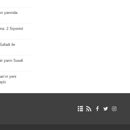
nın yanında
ma: 2 Siyonist
afadi ile
r yarın Suudi
tan’ın yeni
üştü