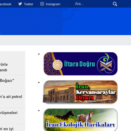
cebook
Twitter
Instagram
rörle
landı
 Boğazı”
’a ait petrol
rüşmeleri
ri en iyi