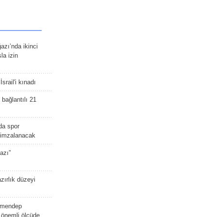
zı’nda ikinci
la izin
srail'i kınadı
bağlantılı 21
da spor
ü imzalanacak
azı”
zırlık düzeyi
lmendep
i önemli ölçüde