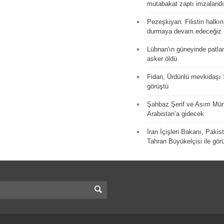
mutabakat zaptı imzalandı
Pezeşkiyan: Filistin halkı
durmaya devam edeceğiz
Lübnan'ın güneyinde patla
asker öldü
Fidan, Ürdünlü mevkidaşı S
görüştü
Şahbaz Şerif ve Asım Müni
Arabistan’a gidecek
İran İçişleri Bakanı, Pakis
Tahran Büyükelçisi ile gör