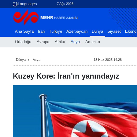
7 Ağu 2026
Ana Sayfa
İran
Türkiye
Azerbaycan
Dünya
Siyaset
Ekono
Ortadoğu
Avrupa
Afrika
Asya
Amerika
Dünya
Asya
13 Haz 2025 14:28
Kuzey Kore: İran'ın yanındayız