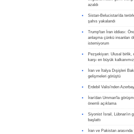
azaldı
Sistan-Belucistan'da terörl
şahıs yakalandı
Trump'tan İran iddiası: Ön
anlaşma çünkü insanları 
istemiyorum
Pezşekiyan: Ulusal birlik, 
karşı en büyük kalkanımız
İran ve İtalya Dışişleri Ba
gelişmeleri görüştü
Erdebil Valisi'nden Azerba
İran'dan Umman'la görüşme
önemli açıklama
Siyonist İsrail, Lübnan'ın 
başlattı
İran ve Pakistan arasında t