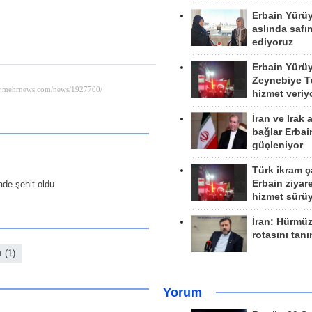
Erbain Yürü
aslında safım
ediyoruz
Erbain Yürü
Zeynebiye Tü
hizmet veriy
İran ve Irak 
bağlar Erbai
güçleniyor
Türk ikram ç
Erbain ziyare
de şehit oldu
hizmet sürü
İran: Hürmü
rotasını tan
ı (1)
Yorum