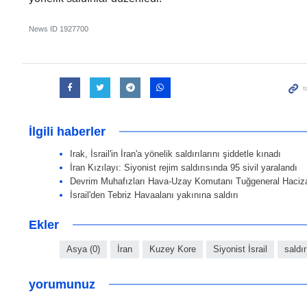
News ID
1927700
İlgili haberler
Irak, İsrail'in İran'a yönelik saldırılarını şiddetle kınadı
İran Kızılayı: Siyonist rejim saldırısında 95 sivil yaralandı
Devrim Muhafızları Hava-Uzay Komutanı Tuğgeneral Haciza
İsrail'den Tebriz Havaalanı yakınına saldırı
Ekler
Asya (0)
İran
Kuzey Kore
Siyonist İsrail
saldır
yorumunuz