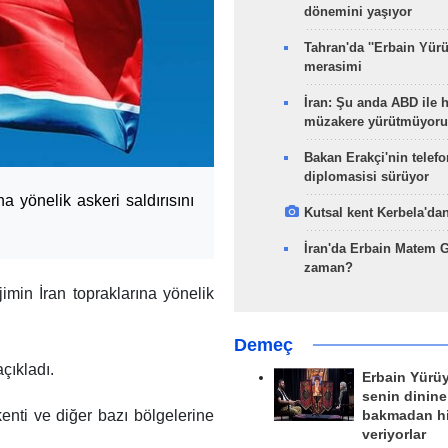
dönemini yaşıyor
Tahran'da ''Erbain Yürü
merasimi
İran: Şu anda ABD ile 
müzakere yürütmüyoru
Bakan Erakçi'nin telefo
diplomasisi sürüyor
a yönelik askeri saldırısını
Kutsal kent Kerbela'dan
İran'da Erbain Matem 
zaman?
min İran topraklarına yönelik
Demeç
çıkladı.
Erbain Yürü
senin dinine
kenti ve diğer bazı bölgelerine
bakmadan h
veriyorlar