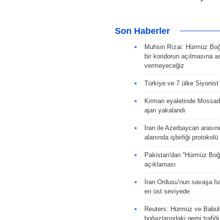
Son Haberler
Muhsin Rızai: Hürmüz Boğa
bir koridorun açılmasına as
vermeyeceğiz
Türkiye ve 7 ülke Siyonist İ
Kirman eyaletinde Mossad 
ajan yakalandı
İran ile Azerbaycan arasın
alanında işbirliği protokol
Pakistan'dan “Hürmüz Boğ
açıklaması
İran Ordusu’nun savaşa ha
en üst seviyede
Reuters: Hürmüz ve Babü
boğazlarındaki gemi trafiğ