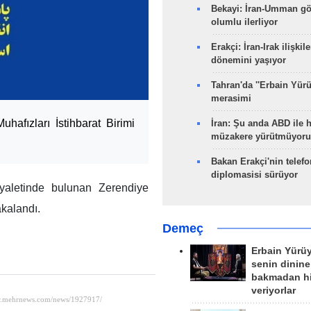
Bekayi: İran-Umman gö
olumlu ilerliyor
Erakçi: İran-Irak ilişkile
dönemini yaşıyor
Tahran'da ''Erbain Yürü
merasimi
hafızları İstihbarat Birimi
İran: Şu anda ABD ile 
müzakere yürütmüyoru
Bakan Erakçi'nin telefo
diplomasisi sürüyor
eyaletinde bulunan Zerendiye
akalandı.
Demeç
Erbain Yürü
senin dinine
bakmadan h
veriyorlar