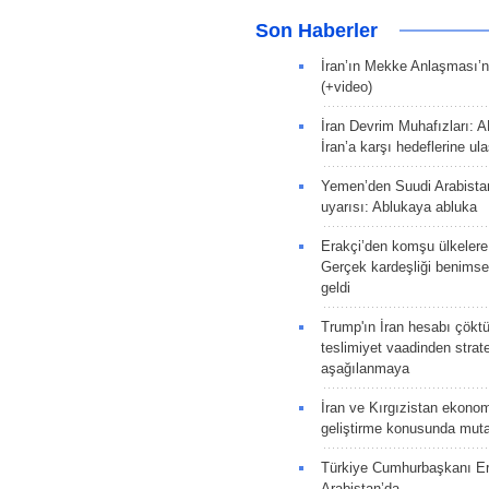
Son Haberler
İran’ın Mekke Anlaşması’n
(+video)
İran Devrim Muhafızları: A
İran’a karşı hedeflerine u
Yemen’den Suudi Arabista
uyarısı: Ablukaya abluka
Erakçi’den komşu ülkelere
Gerçek kardeşliği benims
geldi
Trump'ın İran hesabı çökt
teslimiyet vaadinden strate
aşağılanmaya
İran ve Kırgızistan ekonomik
geliştirme konusunda muta
Türkiye Cumhurbaşkanı E
Arabistan’da