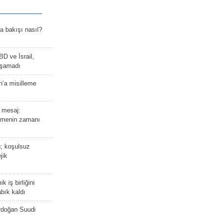
a bakışı nasıl?
BD ve İsrail,
laşamadı
n’a misilleme
 mesaj:
emenin zamanı
ü; koşulsuz
jik
 iş birliğini
bık kaldı
rdoğan Suudi