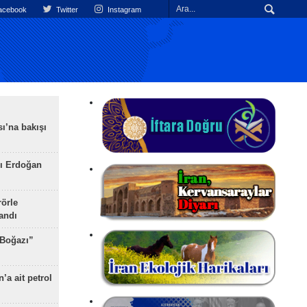
cebook
Twitter
Instagram
ı’na bakışı
ı Erdoğan
rörle
landı
 Boğazı”
’a ait petrol