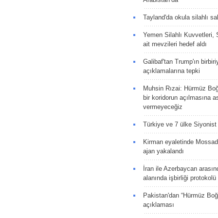
Tayland'da okula silahlı sal
Yemen Silahlı Kuvvetleri, 
ait mevzileri hedef aldı
Galibaf'tan Trump'ın birbiri
açıklamalarına tepki
Muhsin Rızai: Hürmüz Boğa
bir koridorun açılmasına as
vermeyeceğiz
Türkiye ve 7 ülke Siyonist İ
Kirman eyaletinde Mossad 
ajan yakalandı
İran ile Azerbaycan arasın
alanında işbirliği protokol
Pakistan'dan “Hürmüz Boğ
açıklaması