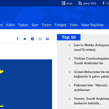
Arşiv
adres RSS
Fa
mi
Kültür
Toplum
Spor
Turizm
Fotoğraf
Video
Haber Başlıkları
Top 10
İran’ın Mekke Anlaşmas
nasıl?(+video)
Türkiye Cumhurbaşkan
Suudi Arabistan’da
Sistan-Belucistan'da te
bağlantılı 8 şahıs yaka
Pakistan'dan “Hürmüz
açıklaması
Yemen: Suudi Arabistan
tankerini balistik…