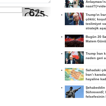
Anlaşması’n
nasıl?(+vide
Trump'ın İra
çöktü; koşu
teslimiyet v
stratejik aş
Bugün 20 Sa
Matem Gün
Trump İran 
neden geri a
Sahadaki çı
İran’ı karad
hayaline kad
Şehabeddin
Sühreverdî; 
felsefesinin