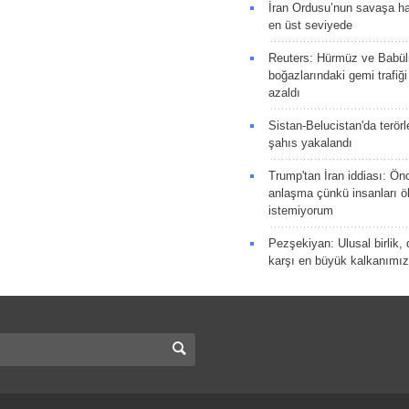
İran Ordusu’nun savaşa ha
en üst seviyede
Reuters: Hürmüz ve Babü
boğazlarındaki gemi trafiğ
azaldı
Sistan-Belucistan'da terörl
şahıs yakalandı
Trump'tan İran iddiası: Ön
anlaşma çünkü insanları 
istemiyorum
Pezşekiyan: Ulusal birlik, 
karşı en büyük kalkanımız