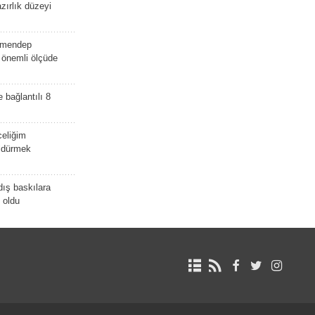
zırlık düzeyi
lmendep
i önemli ölçüde
e bağlantılı 8
celiğim
öldürmek
dış baskılara
 oldu