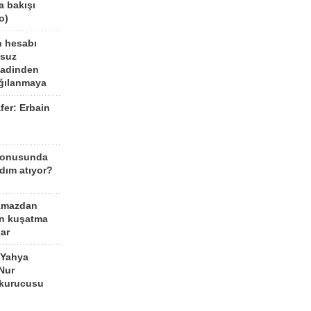
a bakışı
o)
n hesabı
lsuz
aadinden
ağılanmaya
fer: Erbain
ü
konusunda
dım atıyor?
kmazdan
an kuşatma
ar
 Yahya
Nur
 kurucusu