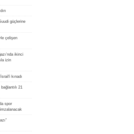
dırı
Suudi güçlerine
yle çelişen
zı’nda ikinci
la izin
srail'i kınadı
bağlantılı 21
da spor
ü imzalanacak
azı”