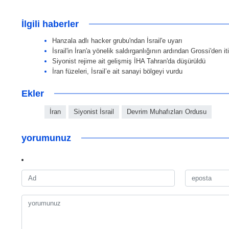
İlgili haberler
Hanzala adlı hacker grubu'ndan İsrail'e uyarı
İsrail'in İran'a yönelik saldırganlığının ardından Grossi'den iti
Siyonist rejime ait gelişmiş İHA Tahran'da düşürüldü
İran füzeleri, İsrail’e ait sanayi bölgeyi vurdu
Ekler
İran
Siyonist İsrail
Devrim Muhafızları Ordusu
yorumunuz