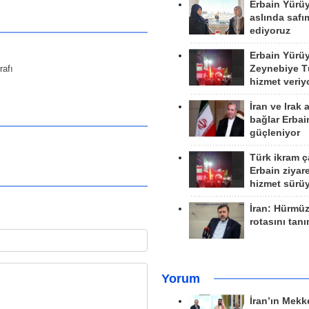
Erbain Yürü
aslında safım
ediyoruz
Erbain Yürü
rafı
Zeynebiye Tü
hizmet veriy
İran ve Irak 
bağlar Erbai
güçleniyor
Türk ikram ç
Erbain ziyare
hizmet sürü
İran: Hürmü
rotasını tan
Yorum
İran’ın Mekk