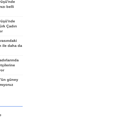
yüşü'nde
ızı belli
yüşü'nde
rk Çadırı
or
arasındaki
n ile daha da
adırlarında
tçilerine
yor
z'ün güney
ımıyoruz
e