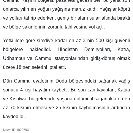
Cammu Keşmir bölgesi, pazartesi gecesinden bu yana son
onlarca yılın en yoğun yağışına maruz kaldı. Yağışlar köprü
ve yolları tahrip ederken, geniş bir alanı sular altında bıraktı
ve bölge sakinlerinin zorunlu tahliyesine yol açtı.
Yetkililere göre şimdiye kadar en az 3 bin 500 kişi güvenli
bölgelere nakledildi. Hindistan Demiryolları, Katra,
Udhampur ve Cammu istasyonlarından gidiş-dönüş olmak
üzere 18 tren seferini iptal etti.
Dün Cammu eyaletinin Doda bölgesindeki sağanak yağış
sonucu 4 kişi hayatını kaybetti. Bu son can kayıpları, Katua
ve Kishtwar bölgelerinde yaşanan ölümcül sağanaklarda en
az 70 kişinin ölmesi ve 25 kişinin kaybolmasının ardından
kaydedildi.
News ID
1929793