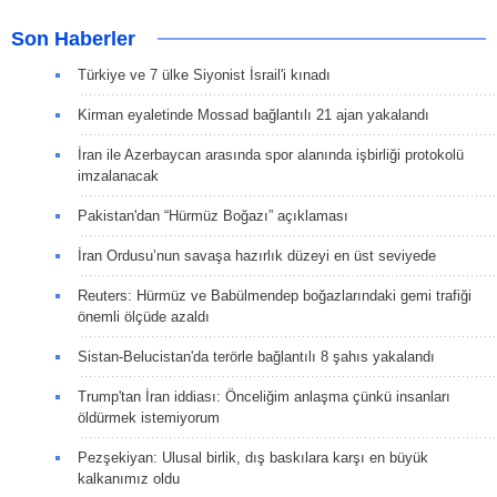
Son Haberler
Türkiye ve 7 ülke Siyonist İsrail'i kınadı
Kirman eyaletinde Mossad bağlantılı 21 ajan yakalandı
İran ile Azerbaycan arasında spor alanında işbirliği protokolü
imzalanacak
Pakistan'dan “Hürmüz Boğazı” açıklaması
İran Ordusu’nun savaşa hazırlık düzeyi en üst seviyede
Reuters: Hürmüz ve Babülmendep boğazlarındaki gemi trafiği
önemli ölçüde azaldı
Sistan-Belucistan'da terörle bağlantılı 8 şahıs yakalandı
Trump'tan İran iddiası: Önceliğim anlaşma çünkü insanları
öldürmek istemiyorum
Pezşekiyan: Ulusal birlik, dış baskılara karşı en büyük
kalkanımız oldu