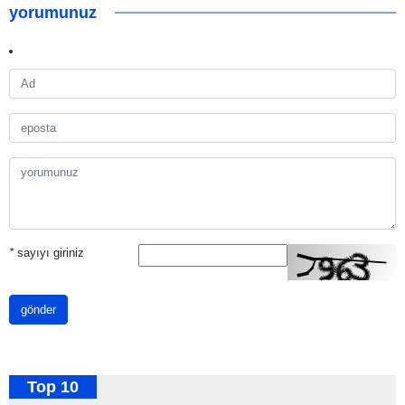
yorumunuz
*
sayıyı giriniz
gönder
Top 10