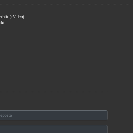
nlattı (+Video)
pki