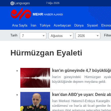
7 Ağu 2026
Ana Sayfa
İran
Türkiye
Azerbaycan
Dünya
Siyaset
Ekono
Tarih
Filte
7
Ağustos
2026
Hürmüzgan Eyaleti
İran'ın güneyinde 4,7 büyüklü
İran'ın güneyindeki Hürmüzgan eyal
büyüklüğünde deprem meydana geldi.
İran’dan ABD’ye uyarı: Deniz abl
İran Merkezi Hatemü’l-Enbiya Karargâhı
sürdürmesi ve İran’a ait ticari gemiler ile
ateşkesi ihlal anlamına geleceğini belirter