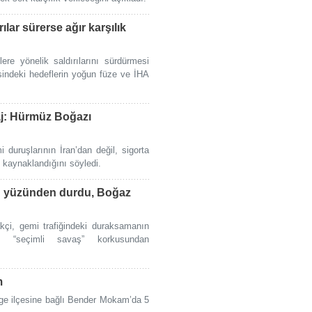
rılar sürerse ağır karşılık
llere yönelik saldırılarını sürdürmesi
sindeki hedeflerin yoğun füze ve İHA
aj: Hürmüz Boğazı
 duruşlarının İran’dan değil, sigorta
n kaynaklandığını söyledi.
su yüzünden durdu, Boğaz
kçi, gemi trafiğindeki duraksamanın
nin “seçimli savaş” korkusundan
m
nge ilçesine bağlı Bender Mokam’da 5