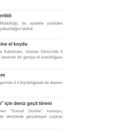
rtildi
üdürlüğü, bu eyalette yürütülen
ökertildiğini bildirdi.
sine el koydu
ba Kahramani, Umman Denizi’nde 6
 bandıralı bir gemiye el konulduğunu
rem
lgesinde 4,4 büyüklüğünde bir deprem
için deniz geçit töreni
nen “Sumud Dostları” konvoyu,
nde denizlerde gerçekleşen coşkulu