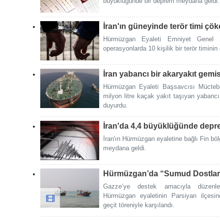
büyüklüğünde bir deprem meydana geldi.
İran'ın güneyinde terör timi çöke
Hürmüzgan Eyaleti Emniyet Genel M
operasyonlarda 10 kişilik bir terör timinin ç
İran yabancı bir akaryakıt gemi
Hürmüzgan Eyaleti Başsavcısı Mücte
milyon litre kaçak yakıt taşıyan yabancı
duyurdu.
İran'da 4,4 büyüklüğünde dep
İran'ın Hürmüzgan eyaletine bağlı Fin bö
meydana geldi.
Hürmüzgan’da “Sumud Dostları” 
Gazze’ye destek amacıyla düzenle
Hürmüzgan eyaletinin Parsiyan ilçesi
geçit töreniyle karşılandı.