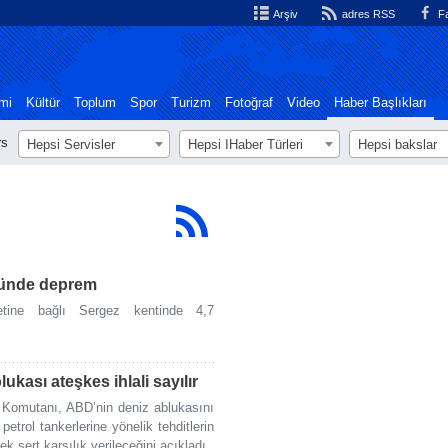
Arşiv
adres RSS
Fa
mi
Kültür
Toplum
Spor
Turizm
Fotoğraf
Video
Haber Başlıkları
rs
Hepsi Servisler
Hepsi اHaber Türleri
Hepsi bakslar
ğünde deprem
etine bağlı Sergez kentinde 4,7
ukası ateşkes ihlali sayılır
 Komutanı, ABD’nin deniz ablukasını
 petrol tankerlerine yönelik tehditlerin
ek sert karşılık verileceğini açıkladı.