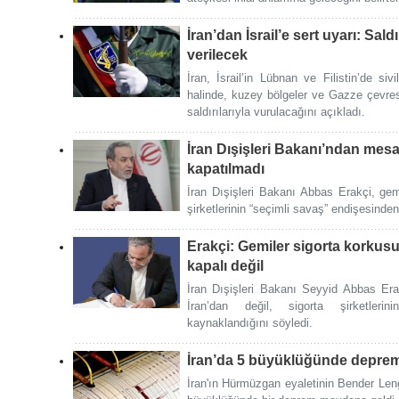
İran’dan İsrail’e sert uyarı: Saldı
verilecek
İran, İsrail’in Lübnan ve Filistin’de sivi
halinde, kuzey bölgeler ve Gazze çevre
saldırılarıyla vurulacağını açıkladı.
İran Dışişleri Bakanı’ndan mes
kapatılmadı
İran Dışişleri Bakanı Abbas Erakçi, gemi
şirketlerinin “seçimli savaş” endişesinde
Erakçi: Gemiler sigorta korku
kapalı değil
İran Dışişleri Bakanı Seyyid Abbas Era
İran’dan değil, sigorta şirketleri
kaynaklandığını söyledi.
İran’da 5 büyüklüğünde depre
İran'ın Hürmüzgan eyaletinin Bender Le