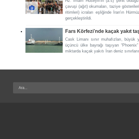
Hz. İmam Hüseyin'in (a.s) şehit olduğu
çavuşi (ağıt) okumaları, taziye gösteril
ritimleri) icraları eşliğinde İran'ın Hür
gerçekleştirildi.
Fars Körfezi’nde kaçak yakıt t
Cask Limanı sınır muhafızları, büyük y
üçüncü ülke bayrağı taşıyan “Phoenix” 
miktarda kaçak yakıtı İran deniz sınırları