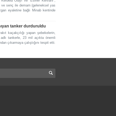
 Kerbela Olayı ve “Esirler Kervanı”,
eri ve senç ile demam (geleneksel yas
müzgan eyaletine bağlı Minab kentinde
aşıyan tanker durduruldu
akıt kaçakçılığı yapan şebekelerin,
adlı tankerle, 23 mil açıkta önemli
ndan çıkarmaya çalıştığını tespit etti.