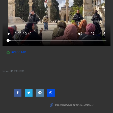
indir
3 MB
News ID
1901691