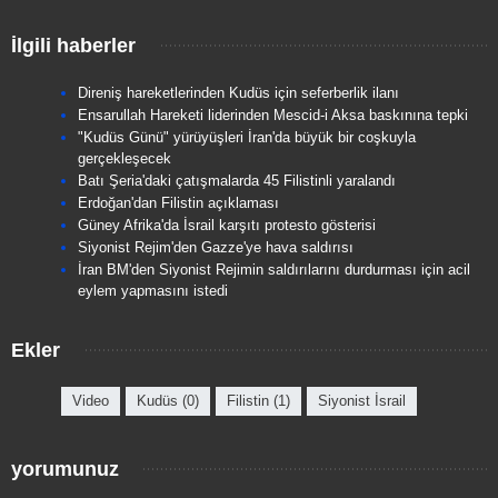
İlgili haberler
Direniş hareketlerinden Kudüs için seferberlik ilanı
Ensarullah Hareketi liderinden Mescid-i Aksa baskınına tepki
"Kudüs Günü" yürüyüşleri İran'da büyük bir coşkuyla
gerçekleşecek
Batı Şeria'daki çatışmalarda 45 Filistinli yaralandı
Erdoğan'dan Filistin açıklaması
Güney Afrika'da İsrail karşıtı protesto gösterisi
Siyonist Rejim'den Gazze'ye hava saldırısı
İran BM'den Siyonist Rejimin saldırılarını durdurması için acil
eylem yapmasını istedi
Ekler
Video
Kudüs (0)
Filistin (1)
Siyonist İsrail
yorumunuz