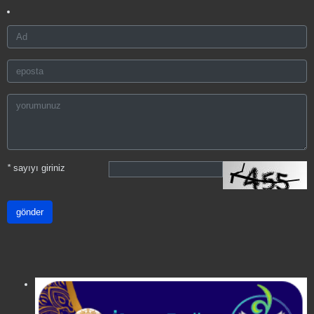
*
sayıyı giriniz
gönder