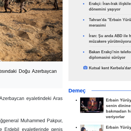
Erakçi: İran-Irak ilişkile
dönemini yaşıyor
Tahran'da ''Erbain Yürü
merasimi
İran: Şu anda ABD ile 
müzakere yürütmüyoru
Bakan Erakçi'nin telefo
diplomasisi sürüyor
Kutsal kent Kerbela'dan
atısındaki Doğu Azerbaycan
Demeç
Azerbaycan eyaletindeki Aras
Erbain Yürü
senin dinine
bakmadan h
veriyorlar
Tuğgeneral Muhammed Pakpur,
Erbain Yürü
 Erdebil eyaletlerinde geniş