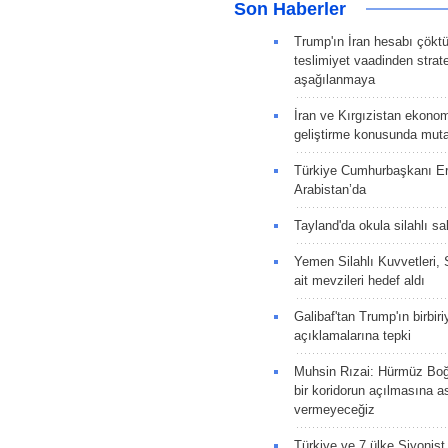
Son Haberler
Trump'ın İran hesabı çökt
teslimiyet vaadinden strate
aşağılanmaya
İran ve Kırgızistan ekonomik
geliştirme konusunda muta
Türkiye Cumhurbaşkanı E
Arabistan’da
Tayland'da okula silahlı sal
Yemen Silahlı Kuvvetleri, 
ait mevzileri hedef aldı
Galibaf'tan Trump'ın birbiri
açıklamalarına tepki
Muhsin Rızai: Hürmüz Boğa
bir koridorun açılmasına as
vermeyeceğiz
Türkiye ve 7 ülke Siyonist İ