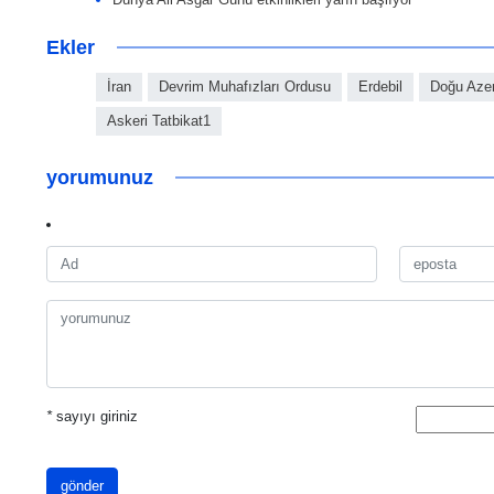
Ekler
İran
Devrim Muhafızları Ordusu
Erdebil
Doğu Azer
Askeri Tatbikat1
yorumunuz
*
sayıyı giriniz
gönder