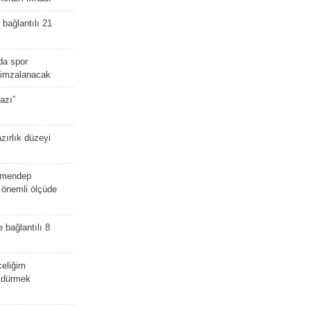
bağlantılı 21
da spor
ü imzalanacak
azı”
zırlık düzeyi
lmendep
i önemli ölçüde
e bağlantılı 8
celiğim
öldürmek