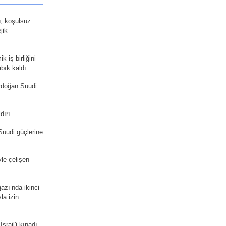
ü; koşulsuz
jik
 iş birliğini
bık kaldı
rdoğan Suudi
dırı
Suudi güçlerine
yle çelişen
zı’nda ikinci
la izin
srail'i kınadı