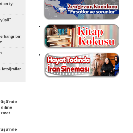
ri en iyi
yüşü''
herhangi bir
z
n
 fotoğraflar
yüşü'nde
 diline
izmet
yüşü'nde