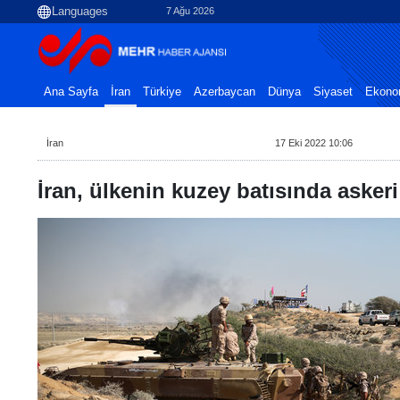
7 Ağu 2026
Ana Sayfa
İran
Türkiye
Azerbaycan
Dünya
Siyaset
Ekono
İran
17 Eki 2022 10:06
İran, ülkenin kuzey batısında askeri 