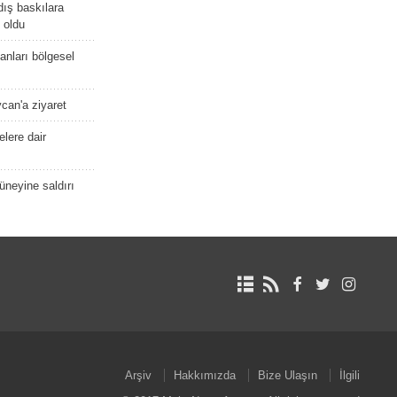
dış baskılara
 oldu
kanları bölgesel
ycan'a ziyaret
lere dair
güneyine saldırı
Arşiv
Hakkımızda
Bize Ulaşın
İlgili