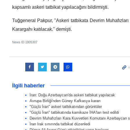
kapsamlı askeri tatbikat yapılacağını bildirmişti.
Tuğgeneral Pakpur, "Askeri tatbikata Devrim Muhafızları
Karargahı katılacak." demişti.
News ID
1905307
İlgili haberler
İran: Doğu Azerbaycan'da askeri tatbikat yapılacak
Avrupa Birliği'nden Güney Kafkasya kararı
"Güçlü İran" askeri tatbikatından görüntüler
"Güçlü İran" tatbikatında kamikaze İHA'ları test edildi
Devrim Muhafızları Kara Kuvvetleri Komutanı Azerbaycan s
İran Irak sınırında tatbikat düzenledi
Dünya Ali Asgar Günü etkinlikleri yarın başlıyor