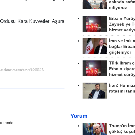
aslında safım
ediyoruz
Erbain Yürü
 Ordusu Kara Kuvvetleri Aşura
Zeynebiye Tü
hizmet veriy
İran ve Irak 
bağlar Erbai
güçleniyor
Türk ikram ç
Erbain ziyare
hizmet sürü
İran: Hürmü
rotasını tan
Yorum
ınırında
Trump'ın İra
çöktü; koşu