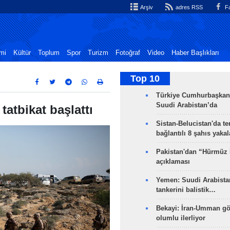
Arşiv
adres RSS
Fa
mi
Kültür
Toplum
Spor
Turizm
Fotoğraf
Video
Haber Başlıkları
Top 10
Türkiye Cumhurbaşkan
Suudi Arabistan’da
tatbikat başlattı
Sistan-Belucistan'da te
bağlantılı 8 şahıs yaka
Pakistan'dan “Hürmüz
açıklaması
Yemen: Suudi Arabistan
tankerini balistik…
Bekayi: İran-Umman gö
olumlu ilerliyor