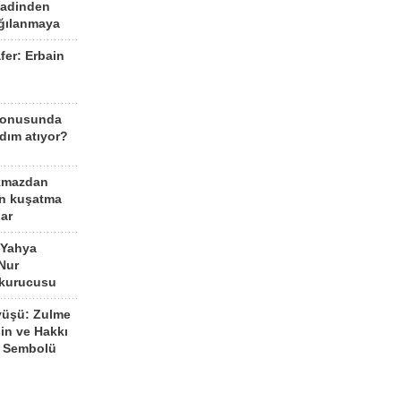
aadinden
ağılanmaya
fer: Erbain
ü
konusunda
dım atıyor?
kmazdan
an kuşatma
ar
 Yahya
Nur
 kurucusu
yüşü: Zulme
şin ve Hakkı
 Sembolü