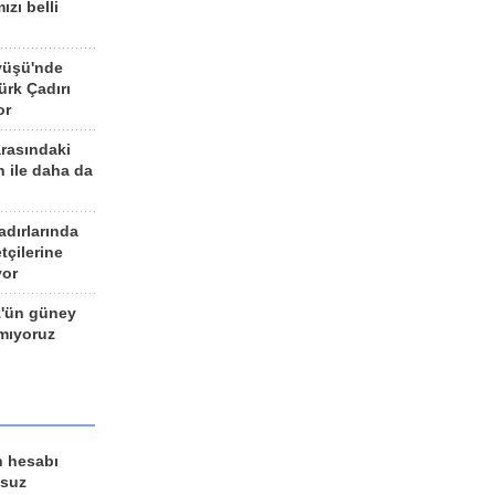
ızı belli
yüşü'nde
rk Çadırı
or
arasındaki
n ile daha da
adırlarında
tçilerine
yor
z'ün güney
ımıyoruz
n hesabı
lsuz