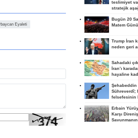
teslimiyet v
stratejik aş
Bugün 20 Sa
baycan Eyaleti
Matem Gün
Trump İran 
neden geri a
Sahadaki çı
İran’ı karad
hayaline kad
Şehabeddin
Sühreverdî; 
felsefesinin
Erbain Yürü
Karşı Direni
Savunmanın