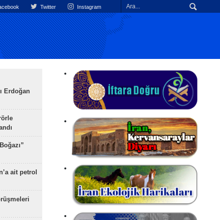
cebook
Twitter
Instagram
ı Erdoğan
rörle
landı
 Boğazı”
’a ait petrol
rüşmeleri