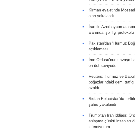
Kirman eyaletinde Mossad 
ajan yakalandı
İran ile Azerbaycan arasın
alanında işbirliği protokol
Pakistan'dan “Hürmüz Boğ
açıklaması
İran Ordusu’nun savaşa ha
en üst seviyede
Reuters: Hürmüz ve Babü
boğazlarındaki gemi trafiğ
azaldı
Sistan-Belucistan'da terörl
şahıs yakalandı
Trump'tan İran iddiası: Ön
anlaşma çünkü insanları 
istemiyorum