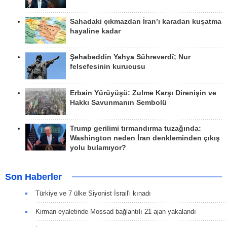
Sahadaki çıkmazdan İran’ı karadan kuşatma
hayaline kadar
Şehabeddin Yahya Sühreverdî; Nur
felsefesinin kurucusu
Erbain Yürüyüşü: Zulme Karşı Direnişin ve
Hakkı Savunmanın Sembolü
Trump gerilimi tırmandırma tuzağında:
Washington neden İran denkleminden çıkış
yolu bulamıyor?
Son Haberler
Türkiye ve 7 ülke Siyonist İsrail'i kınadı
Kirman eyaletinde Mossad bağlantılı 21 ajan yakalandı