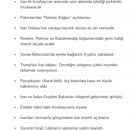
İran ile Azerbaycan arasında spor alanında işbirliği protokolü
imzalanacak
Pakistan'dan “Hürmüz Boğazı” açıklaması
İran Ordusu’nun savaşa hazırlık düzeyi en üst seviyede
Reuters: Hürmüz ve Babülmendep boğazlarındaki gemi trafiği
önemli ölçüde azaldı
Sistan-Belucistan'da terörle bağlantılı 8 şahıs yakalandı
Trump'tan İran iddiası: Önceliğim anlaşma çünkü insanları
öldürmek istemiyorum
Pezşekiyan: Ulusal birlik, dış baskılara karşı en büyük
kalkanımız oldu
İran ve İtalya Dışişleri Bakanları bölgesel gelişmeleri görüştü
Erdebil Valisi'nden Azerbaycan'a ziyaret
İran'dan Umman'la görüşmelere dair önemli açıklama
Siyonist İsrail, Lübnan'ın güneyine saldırı başlattı