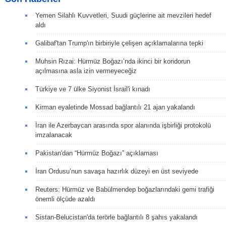
Yemen Silahlı Kuvvetleri, Suudi güçlerine ait mevzileri hedef
aldı
Galibaf'tan Trump'ın birbiriyle çelişen açıklamalarına tepki
Muhsin Rızai: Hürmüz Boğazı’nda ikinci bir koridorun
açılmasına asla izin vermeyeceğiz
Türkiye ve 7 ülke Siyonist İsrail'i kınadı
Kirman eyaletinde Mossad bağlantılı 21 ajan yakalandı
İran ile Azerbaycan arasında spor alanında işbirliği protokolü
imzalanacak
Pakistan'dan “Hürmüz Boğazı” açıklaması
İran Ordusu’nun savaşa hazırlık düzeyi en üst seviyede
Reuters: Hürmüz ve Babülmendep boğazlarındaki gemi trafiği
önemli ölçüde azaldı
Sistan-Belucistan'da terörle bağlantılı 8 şahıs yakalandı