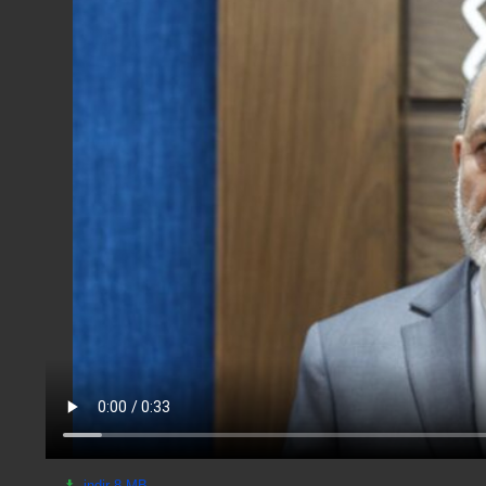
indir
8 MB