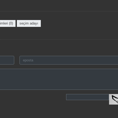
mleri (0)
seçim adayı