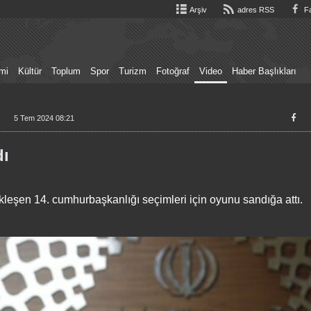
Arşiv
adres RSS
Fa
mi
Kültür
Toplum
Spor
Turizm
Fotoğraf
Video
Haber Başlıkları
5 Tem 2024 08:21
dı
ekleşen 14. cumhurbaşkanlığı seçimleri için oyunu sandığa attı.