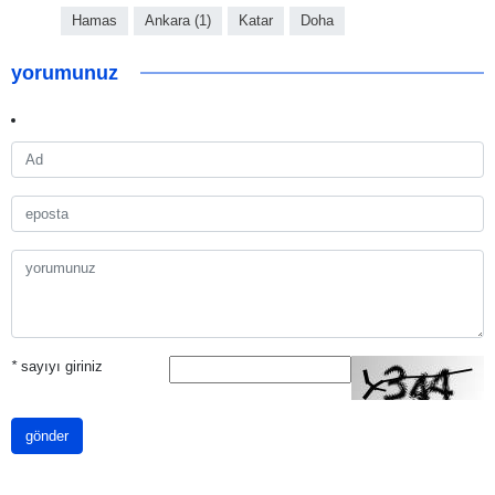
Hamas
Ankara (1)
Katar
Doha
yorumunuz
*
sayıyı giriniz
gönder