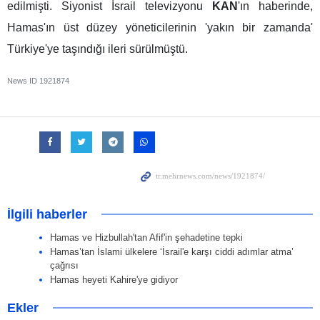
edilmişti. Siyonist İsrail televizyonu
KAN
'ın haberinde,
Hamas'ın üst düzey yöneticilerinin 'yakın bir zamanda'
Türkiye'ye taşındığı ileri sürülmüştü.
News ID
1921874
İlgili haberler
Hamas ve Hizbullah'tan Afif'in şehadetine tepki
Hamas’tan İslami ülkelere ‘İsrail'e karşı ciddi adımlar atma’
çağrısı
Hamas heyeti Kahire'ye gidiyor
Ekler