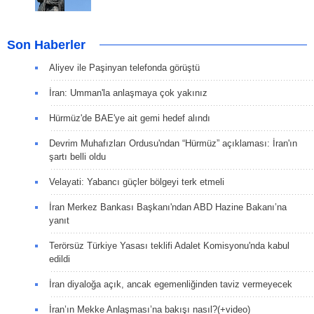
Son Haberler
Aliyev ile Paşinyan telefonda görüştü
İran: Umman'la anlaşmaya çok yakınız
Hürmüz'de BAE'ye ait gemi hedef alındı
Devrim Muhafızları Ordusu'ndan “Hürmüz” açıklaması: İran'ın
şartı belli oldu
Velayati: Yabancı güçler bölgeyi terk etmeli
İran Merkez Bankası Başkanı'ndan ABD Hazine Bakanı’na
yanıt
Terörsüz Türkiye Yasası teklifi Adalet Komisyonu'nda kabul
edildi
İran diyaloğa açık, ancak egemenliğinden taviz vermeyecek
İran’ın Mekke Anlaşması’na bakışı nasıl?(+video)