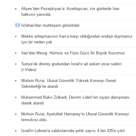
Aliyev’den Pezeşkiyan’a: Azerbaycan, zor günlerde İran
halkının yanında
İsfahan'dan muhteşem görüntüler
Mekke anlaşmasının İran’a karşı olduğundan endişe duymamız
için bir neden yok
İran’dan Mesaj: Hürmüz ve Füze Gücü İki Büyük Kozumuz
Suriye’de direniş grubundan İsrail’e ait askeri üsse saldırı
(+Video)
Muhsin Rızai, Ulusal Güvenlik Yüksek Konseyi Genel
Sekreterliği’ne atandı
Muhammed Bakır Zülkadr, Devrim Lideri’nin siyasi danışmanı
olarak atandı
Muhsin Rızai, Ayetullah Hamaney’in Ulusal Güvenlik Konseyi
temsilcisi oldu
İsrail'in Lübnan'a saldırılarında şehit sayısı 4 bin 335'e çıktı