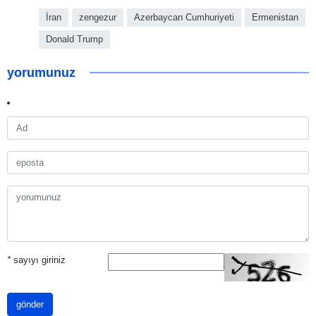
İran
zengezur
Azerbaycan Cumhuriyeti
Ermenistan
Donald Trump
yorumunuz
*
sayıyı giriniz
gönder