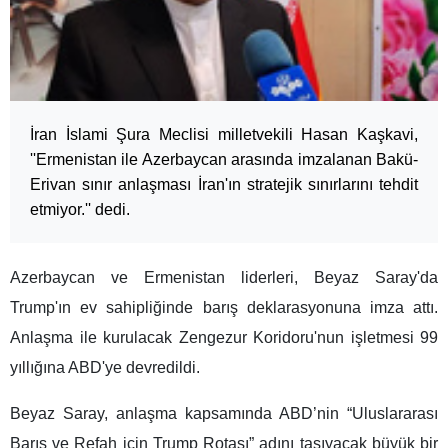
İran İslami Şura Meclisi milletvekili Hasan Kaşkavi,
''Ermenistan ile Azerbaycan arasında imzalanan Bakü-
Erivan sınır anlaşması İran'ın stratejik sınırlarını tehdit
etmiyor.'' dedi.
Azerbaycan ve Ermenistan liderleri, Beyaz Saray'da
Trump'ın ev sahipliğinde barış deklarasyonuna imza attı.
Anlaşma ile kurulacak Zengezur Koridoru'nun işletmesi 99
yıllığına ABD'ye devredildi.
Beyaz Saray, anlaşma kapsamında ABD’nin “Uluslararası
Barış ve Refah için Trump Rotası” adını taşıyacak büyük bir