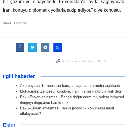
bir çözüm ve nihayetinde Ermenistan'a fayda sağlayacak.
İran, konuyu diplomatik yollarla takip ediyor." diye konuştu.
News ID
1929381
İlgili haberler
Azerbaycan- Ermenistan barış anlaşmasının metni açıklandı
Muhacirani: Zengezur koridoru, İran’ın sınır kaybıyla ilgili değil
Bakü-Erivan anlaşması; Barışa doğru adım mı, yoksa bölgesel
dengeyi değiştiren hamle mi?
Bakü–Erivan anlaşması İran’ın jeopolitik konumunu nasıl
etkileyecek?
Ekler