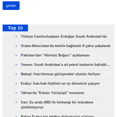
gönder
Top 10
Türkiye Cumhurbaşkanı Erdoğan Suudi Arabistan’da
Sistan-Belucistan'da terörle bağlantılı 8 şahıs yakalandı
Pakistan'dan “Hürmüz Boğazı” açıklaması
Yemen: Suudi Arabistan’a ait petrol tankerini balistik…
Bekayi: İran-Umman görüşmeleri olumlu ilerliyor
Erakçi: İran-Irak ilişkileri en iyi dönemini yaşıyor
Tahran'da ''Erbain Yürüyüşü'' merasimi
İran: Şu anda ABD ile herhangi bir müzakere
yürütmüyoruz
Bakan Erakçi'nin telefon diplomasisi sürüyor