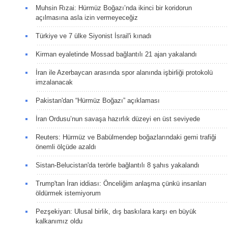
Muhsin Rızai: Hürmüz Boğazı’nda ikinci bir koridorun
açılmasına asla izin vermeyeceğiz
Türkiye ve 7 ülke Siyonist İsrail'i kınadı
Kirman eyaletinde Mossad bağlantılı 21 ajan yakalandı
İran ile Azerbaycan arasında spor alanında işbirliği protokolü
imzalanacak
Pakistan'dan “Hürmüz Boğazı” açıklaması
İran Ordusu’nun savaşa hazırlık düzeyi en üst seviyede
Reuters: Hürmüz ve Babülmendep boğazlarındaki gemi trafiği
önemli ölçüde azaldı
Sistan-Belucistan'da terörle bağlantılı 8 şahıs yakalandı
Trump'tan İran iddiası: Önceliğim anlaşma çünkü insanları
öldürmek istemiyorum
Pezşekiyan: Ulusal birlik, dış baskılara karşı en büyük
kalkanımız oldu