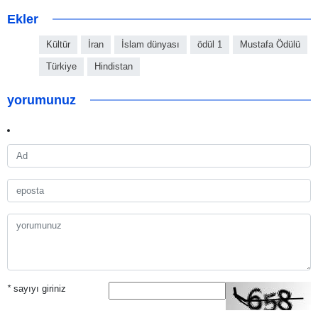
Ekler
Kültür
İran
İslam dünyası
ödül 1
Mustafa Ödülü
Türkiye
Hindistan
yorumunuz
*
sayıyı giriniz