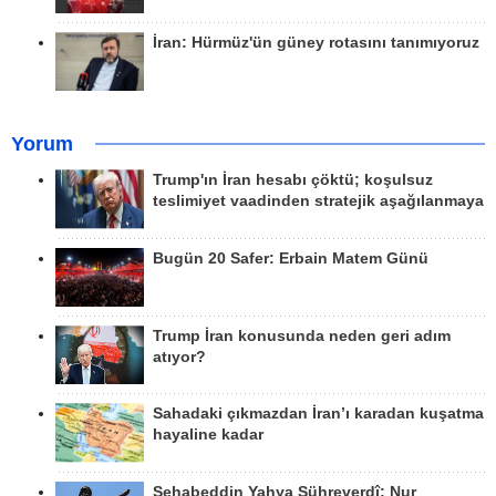
İran: Hürmüz'ün güney rotasını tanımıyoruz
Yorum
Trump'ın İran hesabı çöktü; koşulsuz
teslimiyet vaadinden stratejik aşağılanmaya
Bugün 20 Safer: Erbain Matem Günü
Trump İran konusunda neden geri adım
atıyor?
Sahadaki çıkmazdan İran’ı karadan kuşatma
hayaline kadar
Şehabeddin Yahya Sühreverdî; Nur