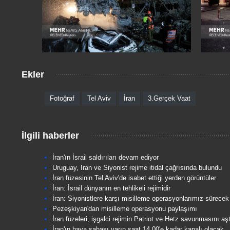
Ekler
Fotoğraf
Tel Aviv
İran
3.Gerçek Vaat
İlgili haberler
İran'ın İsrail saldırıları devam ediyor
Uruguay, İran ve Siyonist rejime itidal çağrısında bulundu
İran füzesinin Tel Aviv'de isabet ettiği yerden görüntüler
İran: İsrail dünyanın en tehlikeli rejimidir
İran: Siyonistlere karşı misilleme operasyonlarımız sürecek
Pezeşkiyan'dan misilleme operasyonu paylaşımı
İran füzeleri, işgalci rejimin Patriot ve Hetz savunmasını aşt
İran'ın hava sahası yarın saat 14.00'e kadar kapalı olacak