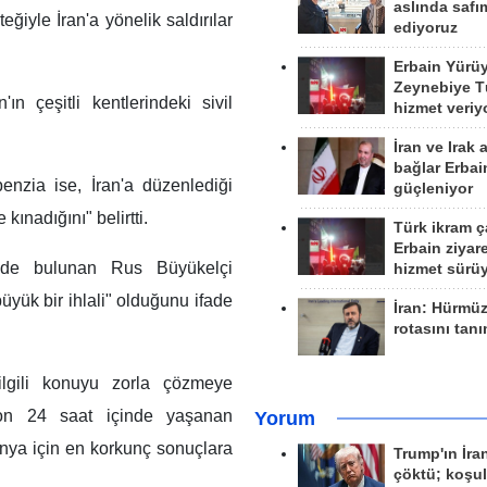
aslında safım
teğiyle İran'a yönelik saldırılar
ediyoruz
Erbain Yürü
Zeynebiye Tü
'ın çeşitli kentlerindeki sivil
hizmet veriy
İran ve Irak 
bağlar Erbai
nzia ise, İran'a düzenlediği
güçleniyor
kınadığını" belirtti.
Türk ikram ç
Erbain ziyare
esinde bulunan Rus Büyükelçi
hizmet sürü
yük bir ihlali" olduğunu ifade
İran: Hürmü
rotasını tan
 ilgili konuyu zorla çözmeye
son 24 saat içinde yaşanan
Yorum
ünya için en korkunç sonuçlara
Trump'ın İra
çöktü; koşu