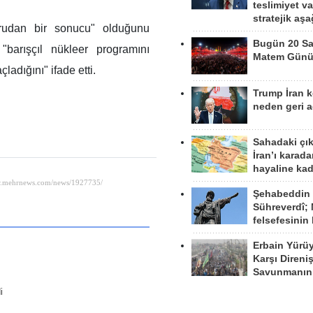
teslimiyet v
stratejik aş
doğrudan bir sonucu" olduğunu
Bugün 20 Sa
"barışçıl nükleer programını
Matem Gün
adığını" ifade etti.
Trump İran 
neden geri a
Sahadaki çı
İran’ı karad
hayaline kad
Şehabeddin
Sühreverdî; 
felsefesinin
Erbain Yürü
Karşı Direni
Savunmanın
i