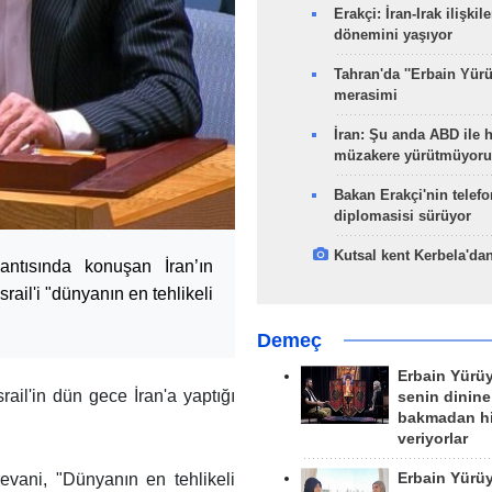
Erakçi: İran-Irak ilişkile
dönemini yaşıyor
Tahran'da ''Erbain Yürü
merasimi
İran: Şu anda ABD ile 
müzakere yürütmüyoru
Bakan Erakçi'nin telefo
diplomasisi sürüyor
Kutsal kent Kerbela'dan
antısında konuşan İran’ın
srail'i "dünyanın en tehlikeli
Demeç
Erbain Yürü
rail'in dün gece İran'a yaptığı
senin dinine
bakmadan h
veriyorlar
Erbain Yürü
revani, "Dünyanın en tehlikeli