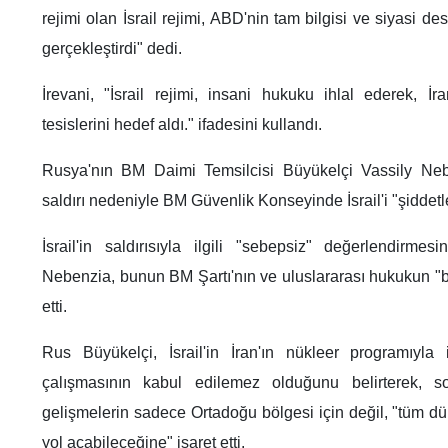
rejimi olan İsrail rejimi, ABD'nin tam bilgisi ve siyasi des
gerçekleştirdi" dedi.
İrevani, "İsrail rejimi, insani hukuku ihlal ederek, İran
tesislerini hedef aldı." ifadesini kullandı.
Rusya'nın BM Daimi Temsilcisi Büyükelçi Vassily Nebe
saldırı nedeniyle BM Güvenlik Konseyinde İsrail'i "şiddetle 
İsrail'in saldırısıyla ilgili "sebepsiz" değerlendirm
Nebenzia, bunun BM Şartı'nın ve uluslararası hukukun "bü
etti.
Rus Büyükelçi, İsrail'in İran'ın nükleer programıyla
çalışmasının kabul edilemez olduğunu belirterek, 
gelişmelerin sadece Ortadoğu bölgesi için değil, "tüm d
yol açabileceğine" işaret etti.