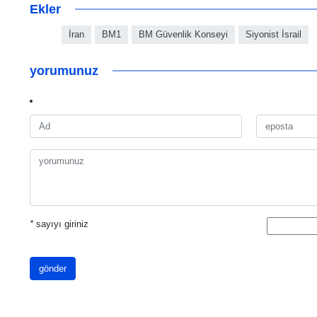
Ekler
İran
BM1
BM Güvenlik Konseyi
Siyonist İsrail
yorumunuz
*
sayıyı giriniz
gönder