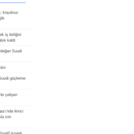
ü; koşulsuz
jik
 iş birliğini
bık kaldı
rdoğan Suudi
dırı
Suudi güçlerine
yle çelişen
zı’nda ikinci
la izin
srail'i kınadı