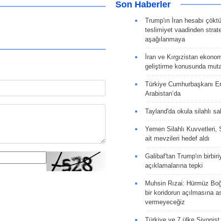
Son Haberler
Trump'ın İran hesabı çökt
teslimiyet vaadinden strate
aşağılanmaya
İran ve Kırgızistan ekonomik
geliştirme konusunda muta
Türkiye Cumhurbaşkanı E
Arabistan’da
Tayland'da okula silahlı sal
Yemen Silahlı Kuvvetleri, 
ait mevzileri hedef aldı
Galibaf'tan Trump'ın birbiri
açıklamalarına tepki
Muhsin Rızai: Hürmüz Boğa
bir koridorun açılmasına as
vermeyeceğiz
Türkiye ve 7 ülke Siyonist İ