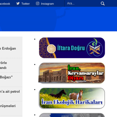
cebook
Twitter
Instagram
ı Erdoğan
rörle
landı
 Boğazı”
’a ait petrol
rüşmeleri