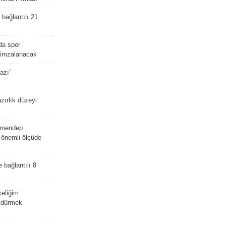
bağlantılı 21
da spor
ü imzalanacak
azı”
zırlık düzeyi
lmendep
i önemli ölçüde
e bağlantılı 8
celiğim
öldürmek