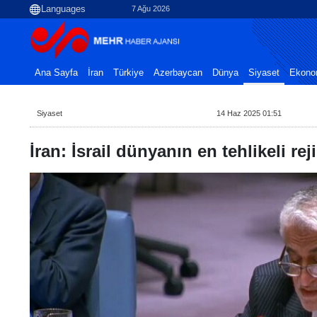
7 Ağu 2026
Ana Sayfa
İran
Türkiye
Azerbaycan
Dünya
Siyaset
Ekono
Siyaset
14 Haz 2025 01:51
İran: İsrail dünyanın en tehlikeli rej