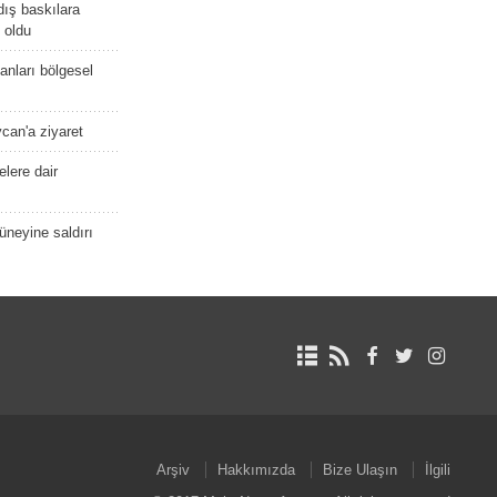
dış baskılara
 oldu
kanları bölgesel
ycan'a ziyaret
lere dair
güneyine saldırı
Arşiv
Hakkımızda
Bize Ulaşın
İlgili