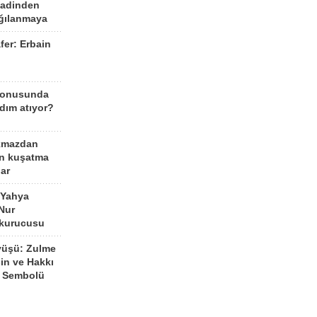
aadinden
ağılanmaya
fer: Erbain
ü
konusunda
dım atıyor?
kmazdan
an kuşatma
ar
 Yahya
Nur
 kurucusu
yüşü: Zulme
şin ve Hakkı
 Sembolü