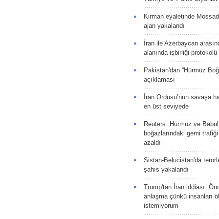
Kirman eyaletinde Mossad 
ajan yakalandı
İran ile Azerbaycan arasın
alanında işbirliği protokol
Pakistan'dan “Hürmüz Boğ
açıklaması
İran Ordusu’nun savaşa ha
en üst seviyede
Reuters: Hürmüz ve Babü
boğazlarındaki gemi trafiğ
azaldı
Sistan-Belucistan'da terörl
şahıs yakalandı
Trump'tan İran iddiası: Ön
anlaşma çünkü insanları 
istemiyorum