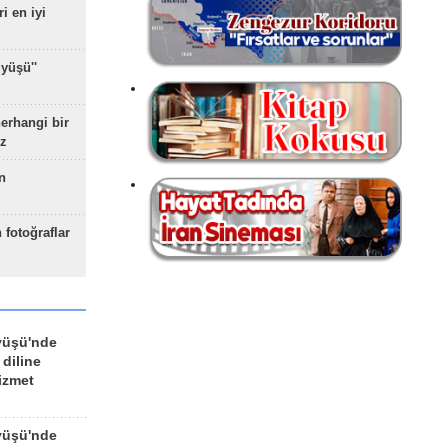
ri en iyi
yüşü''
herhangi bir
z
n
 fotoğraflar
yüşü'nde
 diline
izmet
yüşü'nde