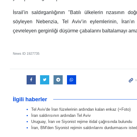
İsrail'in saldırganlığının "Batılı ülkelerin rızasının 
söyleyen Nebenzia, Tel Aviv’in eylemlerinin, İran'ın 
çevreleyen gerginliği düşürme çabalarını baltalamayı amaçl
News ID
1927735
İlgili haberler
Tel Aviv'de İran füzelerinin ardından kalan enkaz (+Foto)
İran saldırısının ardından Tel Aviv
Uruguay, İran ve Siyonist rejime itidal çağrısında bulundu
İran, BM'den Siyonist rejimin saldırılarını durdurmasını isted