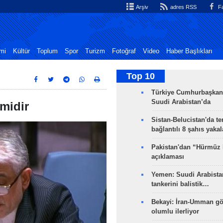
Arşiv
adres RSS
Fa
mi
Kültür
Toplum
Spor
Turizm
Fotoğraf
Video
Haber Başlıkları
Top 10
Türkiye Cumhurbaşkan
Suudi Arabistan’da
imidir
Sistan-Belucistan'da te
bağlantılı 8 şahıs yaka
Pakistan'dan “Hürmüz
açıklaması
Yemen: Suudi Arabistan
tankerini balistik…
Bekayi: İran-Umman gö
olumlu ilerliyor