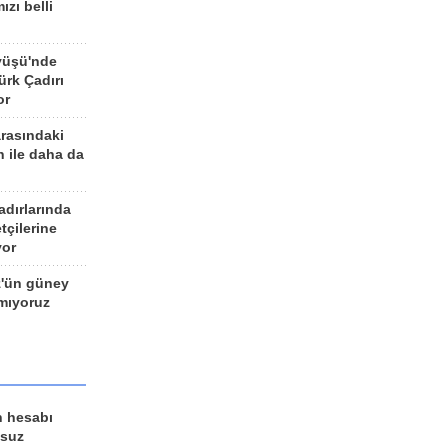
ızı belli
yüşü'nde
rk Çadırı
or
arasındaki
n ile daha da
adırlarında
tçilerine
yor
z'ün güney
ımıyoruz
n hesabı
lsuz