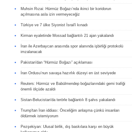
Muhsin Rızai: Hürmüz Boğazı’nda ikinci bir koridorun
açılmasına asla izin vermeyeceğiz
Türkiye ve 7 ülke Siyonist İsrail'i kınadı
Kirman eyaletinde Mossad bağlantılı 21 ajan yakalandı
İran ile Azerbaycan arasında spor alanında işbirliği protokolü
imzalanacak
Pakistan'dan “Hürmüz Boğazı” açıklaması
İran Ordusu’nun savaşa hazırlık düzeyi en üst seviyede
Reuters: Hürmüz ve Babülmendep boğazlarındaki gemi trafiği
önemli ölçüde azaldı
Sistan-Belucistan'da terörle bağlantılı 8 şahıs yakalandı
Trump'tan İran iddiası: Önceliğim anlaşma çünkü insanları
öldürmek istemiyorum
Pezşekiyan: Ulusal birlik, dış baskılara karşı en büyük