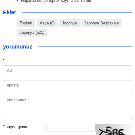
Nepal'de sel ve toprak kaymaları: 78 ölü
Ekler
Toplum
Asya (0)
Japonya
Japonya Başbakanı
Japonya (621)
yorumunuz
*
sayıyı giriniz