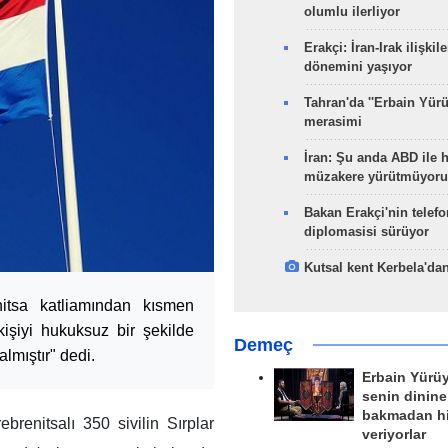
olumlu ilerliyor
Erakçi: İran-Irak ilişkile
dönemini yaşıyor
Tahran'da ''Erbain Yürü
merasimi
İran: Şu anda ABD ile 
müzakere yürütmüyoru
Bakan Erakçi'nin telefo
diplomasisi sürüyor
Kutsal kent Kerbela'dan
itsa katliamından kısmen
işiyi hukuksuz bir şekilde
Demeç
lmıştır" dedi.
Erbain Yürü
senin dinine
bakmadan h
renitsalı 350 sivilin Sırplar
veriyorlar