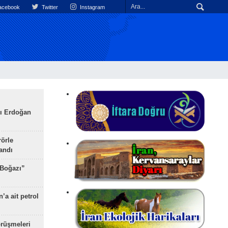
cebook
Twitter
Instagram
ı Erdoğan
rörle
landı
 Boğazı”
’a ait petrol
rüşmeleri