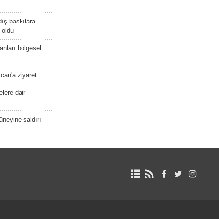
dış baskılara
 oldu
kanları bölgesel
ycan'a ziyaret
lere dair
güneyine saldırı