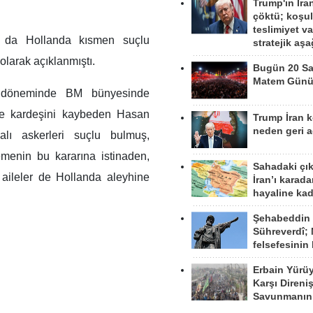
Trump'ın İra
çöktü; koşu
teslimiyet v
 da Hollanda kısmen suçlu
stratejik aş
larak açıklanmıştı.
Bugün 20 Sa
Matem Gün
ş döneminde BM bünyesinde
ve kardeşini kaybeden Hasan
Trump İran 
neden geri a
lı askerleri suçlu bulmuş,
enin bu kararına istinaden,
Sahadaki çı
 aileler de Hollanda aleyhine
İran’ı karad
hayaline kad
Şehabeddin
Sühreverdî; 
felsefesinin
Erbain Yürü
Karşı Direni
Savunmanın