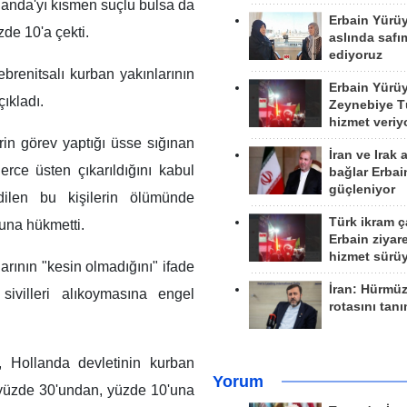
landa'yı kısmen suçlu bulsa da
Erbain Yürü
de 10'a çekti.
aslında safım
ediyoruz
renitsalı kurban yakınlarının
Erbain Yürü
ıkladı.
Zeynebiye Tü
hizmet veriy
rin görev yaptığı üsse sığınan
İran ve Irak 
rce üsten çıkarıldığını kabul
bağlar Erbai
güçleniyor
dilen bu kişilerin ölümünde
Türk ikram ç
una hükmetti.
Erbain ziyare
hizmet sürü
arının "kesin olmadığını" ifade
İran: Hürmü
sivilleri alıkoymasına engel
rotasını tan
, Hollanda devletinin kurban
Yorum
 yüzde 30'undan, yüzde 10'una