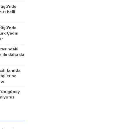
yüşü'nde
ızı belli
yüşü'nde
rk Çadırı
or
arasındaki
n ile daha da
adırlarında
tçilerine
yor
z'ün güney
ımıyoruz