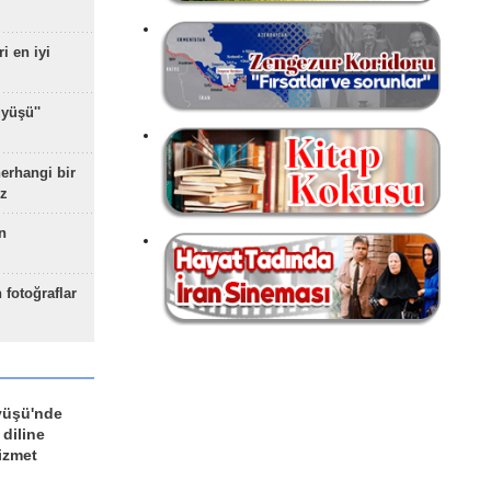
ri en iyi
yüşü''
herhangi bir
z
n
 fotoğraflar
yüşü'nde
 diline
izmet