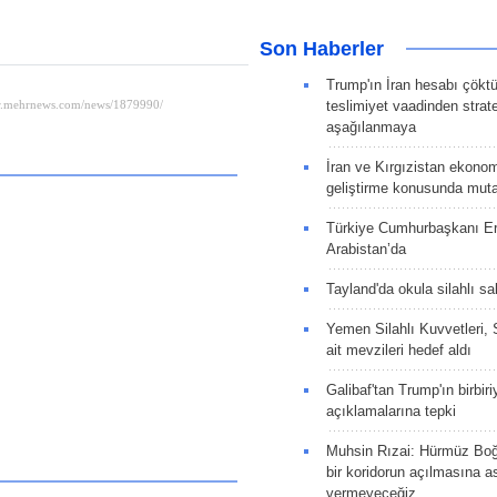
Son Haberler
Trump'ın İran hesabı çökt
teslimiyet vaadinden strate
aşağılanmaya
İran ve Kırgızistan ekonomik
geliştirme konusunda muta
Türkiye Cumhurbaşkanı E
Arabistan’da
Tayland'da okula silahlı sal
Yemen Silahlı Kuvvetleri, 
ait mevzileri hedef aldı
Galibaf'tan Trump'ın birbiri
açıklamalarına tepki
Muhsin Rızai: Hürmüz Boğa
bir koridorun açılmasına as
vermeyeceğiz