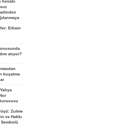
n hesabı
lsuz
aadinden
ağılanmaya
fer: Erbain
ü
konusunda
dım atıyor?
kmazdan
an kuşatma
ar
 Yahya
Nur
 kurucusu
yüşü: Zulme
şin ve Hakkı
 Sembolü