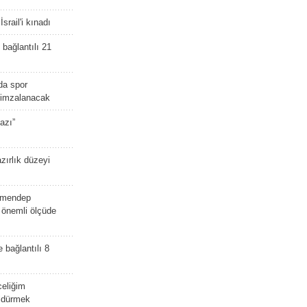
srail'i kınadı
bağlantılı 21
da spor
ü imzalanacak
azı”
zırlık düzeyi
lmendep
i önemli ölçüde
e bağlantılı 8
celiğim
öldürmek