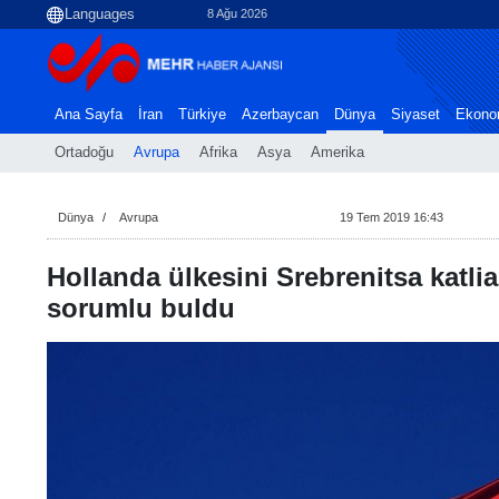
8 Ağu 2026
Ana Sayfa
İran
Türkiye
Azerbaycan
Dünya
Siyaset
Ekono
Ortadoğu
Avrupa
Afrika
Asya
Amerika
Dünya
Avrupa
19 Tem 2019 16:43
Hollanda ülkesini Srebrenitsa katl
sorumlu buldu