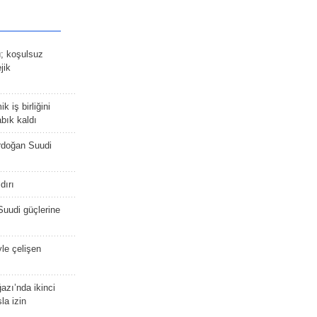
ü; koşulsuz
jik
 iş birliğini
bık kaldı
rdoğan Suudi
dırı
Suudi güçlerine
yle çelişen
zı’nda ikinci
la izin