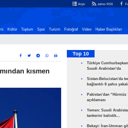
Arşiv
adres RSS
Fa
mi
Kültür
Toplum
Spor
Turizm
Fotoğraf
Video
Haber Başlıkları
Top 10
Türkiye Cumhurbaşkan
Suudi Arabistan’da
iamından kısmen
Sistan-Belucistan'da te
bağlantılı 8 şahıs yaka
Pakistan'dan “Hürmüz
açıklaması
Yemen: Suudi Arabistan
tankerini balistik…
Bekayi: İran-Umman gö