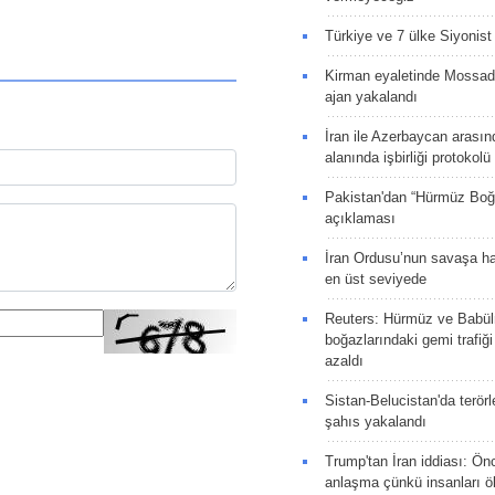
Türkiye ve 7 ülke Siyonist İ
Kirman eyaletinde Mossad 
ajan yakalandı
İran ile Azerbaycan arasın
alanında işbirliği protokol
Pakistan'dan “Hürmüz Boğ
açıklaması
İran Ordusu’nun savaşa ha
en üst seviyede
Reuters: Hürmüz ve Babü
boğazlarındaki gemi trafiğ
azaldı
Sistan-Belucistan'da terörl
şahıs yakalandı
Trump'tan İran iddiası: Ön
anlaşma çünkü insanları 