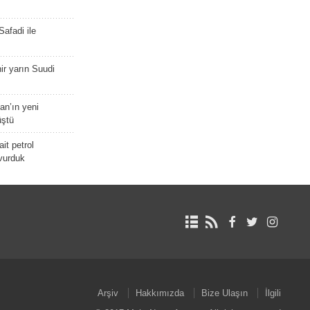
afadi ile
r yarın Suudi
tan’ın yeni
üştü
it petrol
 vurduk
Arşiv
Hakkımızda
Bize Ulaşın
İlgili