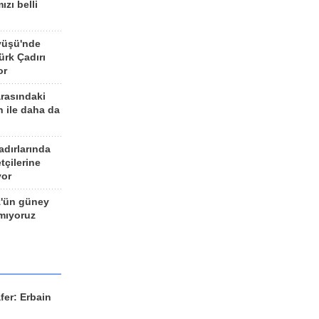
ızı belli
yüşü'nde
rk Çadırı
or
arasındaki
n ile daha da
adırlarında
tçilerine
yor
z'ün güney
ımıyoruz
fer: Erbain
ü