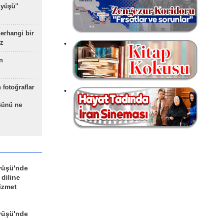
yüşü''
herhangi bir
z
n
 fotoğraflar
Günü ne
yüşü'nde
 diline
izmet
yüşü'nde