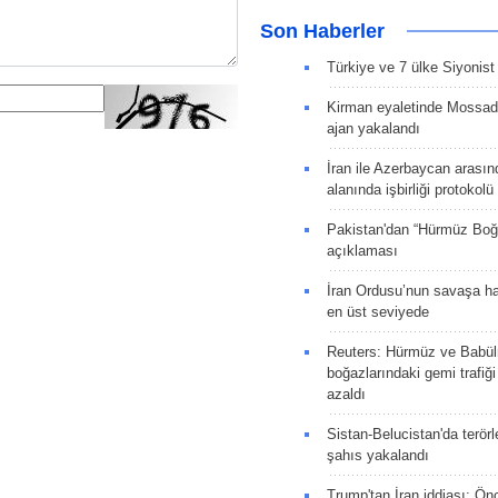
Son Haberler
Türkiye ve 7 ülke Siyonist İ
Kirman eyaletinde Mossad 
ajan yakalandı
İran ile Azerbaycan arasın
alanında işbirliği protokol
Pakistan'dan “Hürmüz Boğ
açıklaması
İran Ordusu’nun savaşa ha
en üst seviyede
Reuters: Hürmüz ve Babü
boğazlarındaki gemi trafiğ
azaldı
Sistan-Belucistan'da terörl
şahıs yakalandı
Trump'tan İran iddiası: Ön