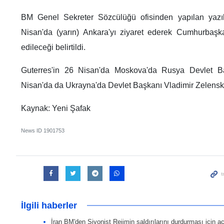
BM Genel Sekreter Sözcülüğü ofisinden yapılan yazıl
Nisan'da (yarın) Ankara'yı ziyaret ederek Cumhurbaşk
edileceği belirtildi.
Guterres'in 26 Nisan'da Moskova'da Rusya Devlet Ba
Nisan'da da Ukrayna'da Devlet Başkanı Vladimir Zelenskiy
Kaynak: Yeni Şafak
News ID
1901753
İlgili haberler
İran BM'den Siyonist Rejimin saldırılarını durdurması için a