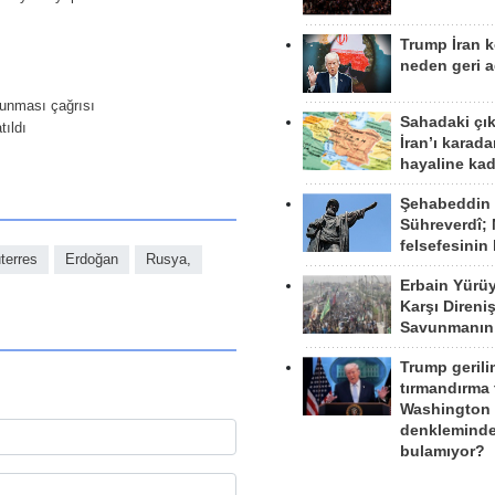
Trump İran 
neden geri a
runması çağrısı
Sahadaki çı
ıldı
İran’ı karad
hayaline kad
Şehabeddin
Sühreverdî; 
felsefesinin
terres
Erdoğan
Rusya,
Erbain Yürü
Karşı Direni
Savunmanın
Trump gerili
tırmandırma
Washington 
denkleminde
bulamıyor?