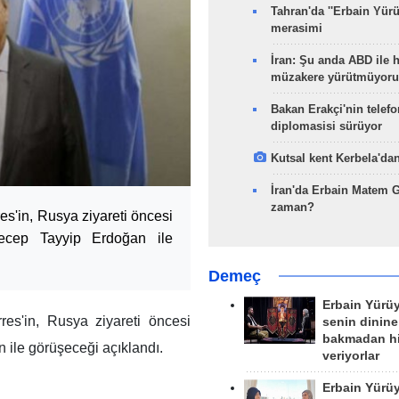
Tahran'da ''Erbain Yürü
merasimi
İran: Şu anda ABD ile 
müzakere yürütmüyoru
Bakan Erakçi'nin telefo
diplomasisi sürüyor
Kutsal kent Kerbela'dan
İran'da Erbain Matem 
zaman?
es'in, Rusya ziyareti öncesi
ecep Tayyip Erdoğan ile
Demeç
Erbain Yürü
res'in, Rusya ziyareti öncesi
senin dinine
bakmadan h
ile görüşeceği açıklandı.
veriyorlar
Erbain Yürü