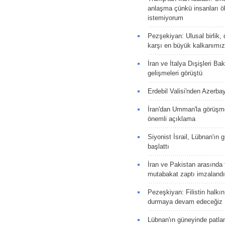
anlaşma çünkü insanları 
istemiyorum
Pezşekiyan: Ulusal birlik, 
karşı en büyük kalkanımız
İran ve İtalya Dışişleri Ba
gelişmeleri görüştü
Erdebil Valisi'nden Azerba
İran'dan Umman'la görüşme
önemli açıklama
Siyonist İsrail, Lübnan'ın 
başlattı
İran ve Pakistan arasında t
mutabakat zaptı imzalandı
Pezeşkiyan: Filistin halkı
durmaya devam edeceğiz
Lübnan'ın güneyinde patla