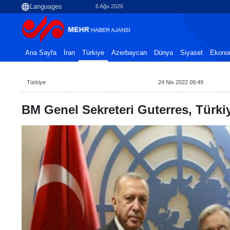
6 Ağu 2026
Ana Sayfa
İran
Türkiye
Azerbaycan
Dünya
Siyaset
Ekono
Türkiye
24 Nis 2022 09:49
BM Genel Sekreteri Guterres, Türki