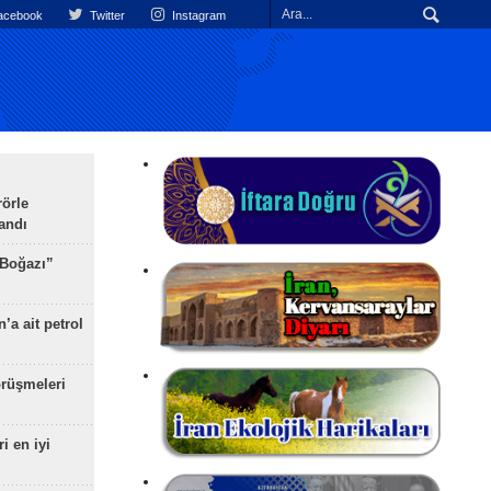
cebook
Twitter
Instagram
rörle
landı
 Boğazı”
’a ait petrol
rüşmeleri
ri en iyi