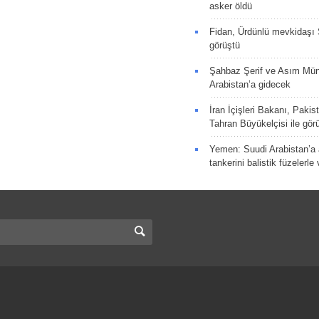
asker öldü
Fidan, Ürdünlü mevkidaşı S
görüştü
Şahbaz Şerif ve Asım Müni
Arabistan’a gidecek
İran İçişleri Bakanı, Pakis
Tahran Büyükelçisi ile gör
Yemen: Suudi Arabistan’a a
tankerini balistik füzelerle