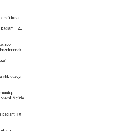
srail'i kınadı
bağlantılı 21
da spor
ü imzalanacak
azı”
zırlık düzeyi
lmendep
i önemli ölçüde
e bağlantılı 8
celiğim