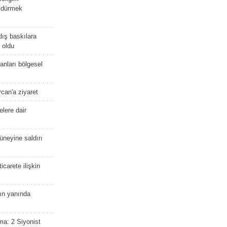
öldürmek
dış baskılara
 oldu
kanları bölgesel
ycan'a ziyaret
lere dair
güneyine saldırı
icarete ilişkin
nın yanında
ma: 2 Siyonist