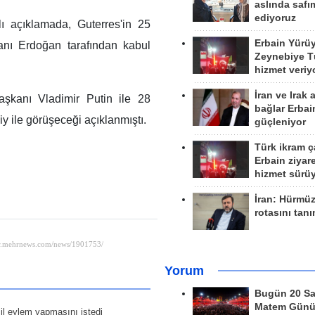
aslında safım
ediyoruz
ı açıklamada, Guterres'in 25
Erbain Yürü
anı Erdoğan tarafından kabul
Zeynebiye Tü
hizmet veriy
İran ve Irak 
şkanı Vladimir Putin ile 28
bağlar Erbai
 ile görüşeceği açıklanmıştı.
güçleniyor
Türk ikram ç
Erbain ziyare
hizmet sürü
İran: Hürmü
rotasını tan
Yorum
Bugün 20 Sa
Matem Gün
cil eylem yapmasını istedi