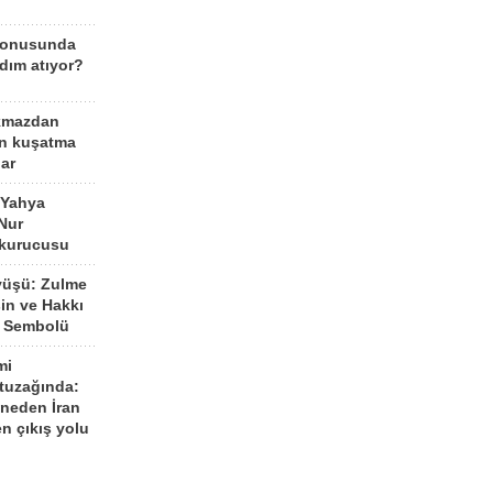
konusunda
dım atıyor?
kmazdan
an kuşatma
ar
 Yahya
Nur
 kurucusu
yüşü: Zulme
şin ve Hakkı
 Sembolü
mi
 tuzağında:
neden İran
n çıkış yolu