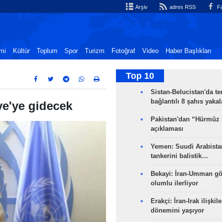
Arşiv
adres RSS
Fa
mi
Kültür
Toplum
Spor
Turizm
Fotoğraf
Video
Haber Başlıkları
Top 10
Sistan-Belucistan'da te
bağlantılı 8 şahıs yaka
ye'ye gidecek
Pakistan'dan “Hürmüz
açıklaması
Yemen: Suudi Arabistan
tankerini balistik…
Bekayi: İran-Umman gö
olumlu ilerliyor
Erakçi: İran-Irak ilişkile
dönemini yaşıyor