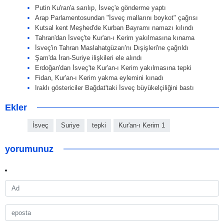
Putin Ku'ran'a sarılıp, İsveç'e gönderme yaptı
Arap Parlamentosundan "İsveç mallarını boykot" çağrısı
Kutsal kent Meşhed'de Kurban Bayramı namazı kılındı
Tahran'dan İsveç'te Kur'an-ı Kerim yakılmasına kınama
İsveç'in Tahran Maslahatgüzarı'nı Dışişleri'ne çağrıldı
Şam'da İran-Suriye ilişkileri ele alındı
Erdoğan'dan İsveç'te Kur'an-ı Kerim yakılmasına tepki
Fidan, Kur'an-ı Kerim yakma eylemini kınadı
Iraklı göstericiler Bağdat'taki İsveç büyükelçiliğini bastı
Ekler
İsveç
Suriye
tepki
Kur'an-ı Kerim 1
yorumunuz