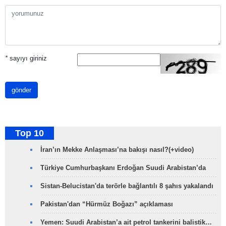
*
sayıyı giriniz
gönder
Top 10
İran’ın Mekke Anlaşması’na bakışı nasıl?(+video)
Türkiye Cumhurbaşkanı Erdoğan Suudi Arabistan’da
Sistan-Belucistan'da terörle bağlantılı 8 şahıs yakalandı
Pakistan'dan “Hürmüz Boğazı” açıklaması
Yemen: Suudi Arabistan’a ait petrol tankerini balistik…