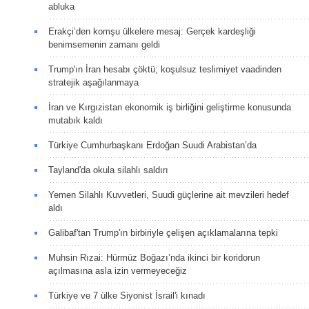
abluka
Erakçi’den komşu ülkelere mesaj: Gerçek kardeşliği
benimsemenin zamanı geldi
Trump'ın İran hesabı çöktü; koşulsuz teslimiyet vaadinden
stratejik aşağılanmaya
İran ve Kırgızistan ekonomik iş birliğini geliştirme konusunda
mutabık kaldı
Türkiye Cumhurbaşkanı Erdoğan Suudi Arabistan’da
Tayland'da okula silahlı saldırı
Yemen Silahlı Kuvvetleri, Suudi güçlerine ait mevzileri hedef
aldı
Galibaf'tan Trump'ın birbiriyle çelişen açıklamalarına tepki
Muhsin Rızai: Hürmüz Boğazı’nda ikinci bir koridorun
açılmasına asla izin vermeyeceğiz
Türkiye ve 7 ülke Siyonist İsrail'i kınadı