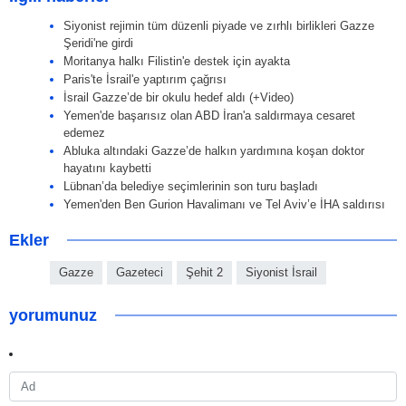
Siyonist rejimin tüm düzenli piyade ve zırhlı birlikleri Gazze
Şeridi'ne girdi
Moritanya halkı Filistin'e destek için ayakta
Paris'te İsrail'e yaptırım çağrısı
İsrail Gazze’de bir okulu hedef aldı (+Video)
Yemen'de başarısız olan ABD İran'a saldırmaya cesaret
edemez
Abluka altındaki Gazze’de halkın yardımına koşan doktor
hayatını kaybetti
Lübnan’da belediye seçimlerinin son turu başladı
Yemen'den Ben Gurion Havalimanı ve Tel Aviv’e İHA saldırısı
Ekler
Gazze
Gazeteci
Şehit 2
Siyonist İsrail
yorumunuz