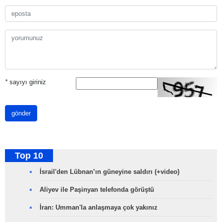
*
sayıyı giriniz
gönder
Top 10
İsrail'den Lübnan’ın güneyine saldırı (+video)
Aliyev ile Paşinyan telefonda görüştü
İran: Umman'la anlaşmaya çok yakınız