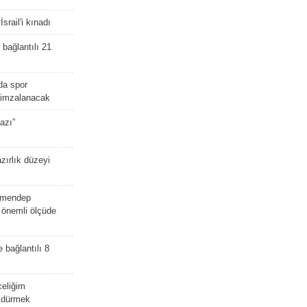
srail'i kınadı
bağlantılı 21
da spor
ü imzalanacak
azı”
zırlık düzeyi
lmendep
i önemli ölçüde
e bağlantılı 8
celiğim
öldürmek