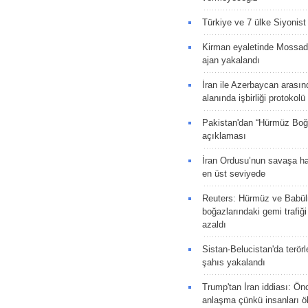
Türkiye ve 7 ülke Siyonist İ
Kirman eyaletinde Mossad 
ajan yakalandı
İran ile Azerbaycan arasın
alanında işbirliği protokol
Pakistan'dan “Hürmüz Boğ
açıklaması
İran Ordusu’nun savaşa ha
en üst seviyede
Reuters: Hürmüz ve Babü
boğazlarındaki gemi trafiğ
azaldı
Sistan-Belucistan'da terörl
şahıs yakalandı
Trump'tan İran iddiası: Ön
anlaşma çünkü insanları 