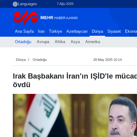
7 Ağu 2026
Ana Sayfa
İran
Türkiye
Azerbaycan
Dünya
Siyaset
Ekono
Ortadoğu
Avrupa
Afrika
Asya
Amerika
Dünya
Ortadoğu
28 May 2025 10:14
Irak Başbakanı İran'ın IŞİD'le müca
övdü