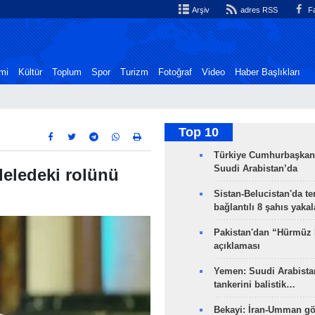
Arşiv
adres RSS
Fa
mi
Kültür
Toplum
Spor
Turizm
Fotoğraf
Video
Haber Başlıkları
Top 10
Türkiye Cumhurbaşkan
Suudi Arabistan’da
deledeki rolünü
Sistan-Belucistan'da te
bağlantılı 8 şahıs yaka
Pakistan'dan “Hürmüz
açıklaması
Yemen: Suudi Arabistan
tankerini balistik…
Bekayi: İran-Umman gö