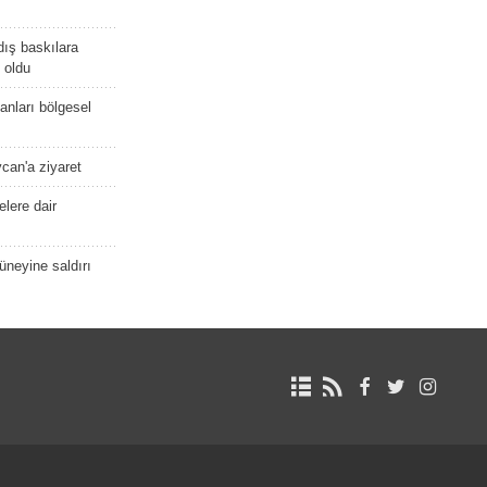
dış baskılara
 oldu
kanları bölgesel
ycan'a ziyaret
lere dair
güneyine saldırı