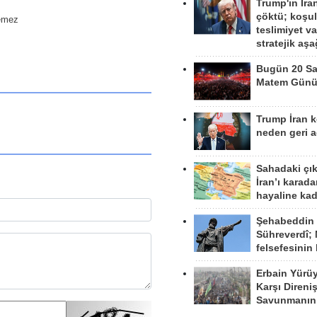
Trump'ın İra
çöktü; koşu
demez
teslimiyet v
stratejik aş
Bugün 20 Sa
Matem Gün
Trump İran 
neden geri a
Sahadaki çı
İran’ı karad
hayaline kad
Şehabeddin
Sühreverdî; 
felsefesinin
Erbain Yürü
Karşı Direni
Savunmanın