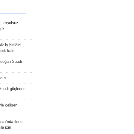
ü; koşulsuz
jik
 iş birliğini
bık kaldı
rdoğan Suudi
dırı
Suudi güçlerine
yle çelişen
zı’nda ikinci
la izin