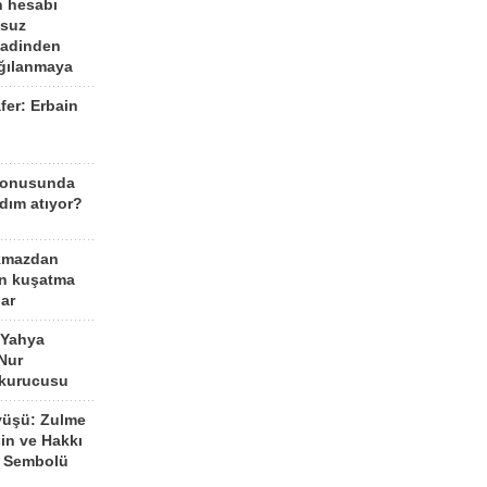
n hesabı
lsuz
aadinden
ağılanmaya
fer: Erbain
ü
konusunda
dım atıyor?
kmazdan
an kuşatma
ar
 Yahya
Nur
 kurucusu
yüşü: Zulme
şin ve Hakkı
 Sembolü