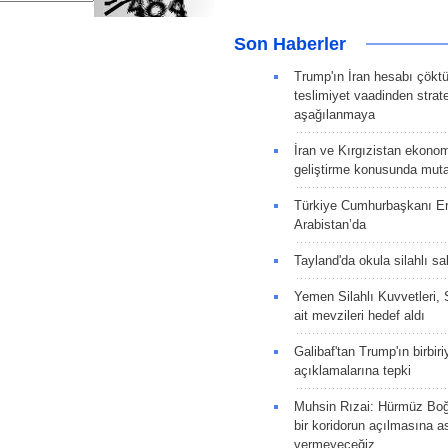
Son Haberler
Trump'ın İran hesabı çökt
teslimiyet vaadinden strate
aşağılanmaya
İran ve Kırgızistan ekonomik
geliştirme konusunda muta
Türkiye Cumhurbaşkanı E
Arabistan’da
Tayland'da okula silahlı sal
Yemen Silahlı Kuvvetleri, 
ait mevzileri hedef aldı
Galibaf'tan Trump'ın birbiri
açıklamalarına tepki
Muhsin Rızai: Hürmüz Boğa
bir koridorun açılmasına as
vermeyeceğiz