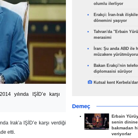
olumlu ilerliyor
Erakçi: İran-Irak ilişkile
dönemini yaşıyor
Tahran'da ''Erbain Yürü
merasimi
İran: Şu anda ABD ile 
müzakere yürütmüyoru
Bakan Erakçi'nin telefo
diplomasisi sürüyor
Kutsal kent Kerbela'dan
014 yılında IŞİD’e karşı
Demeç
Erbain Yürü
senin dinine
a Irak'a IŞİD’e karşı verdiği
bakmadan h
de etti.
veriyorlar