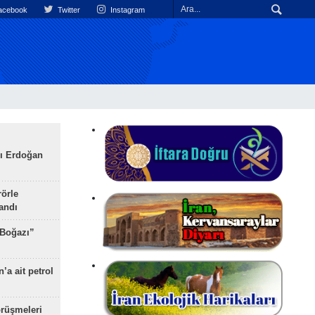
cebook
Twitter
Instagram
ı Erdoğan
rörle
landı
 Boğazı”
’a ait petrol
rüşmeleri