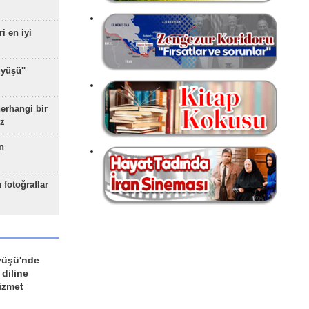
ri en iyi
yüşü''
herhangi bir
z
n
 fotoğraflar
yüşü'nde
 diline
izmet