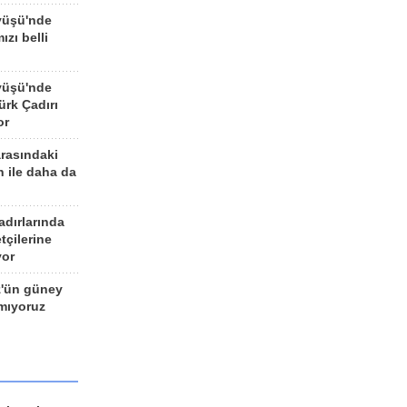
yüşü'nde
ızı belli
yüşü'nde
rk Çadırı
or
arasındaki
n ile daha da
adırlarında
tçilerine
yor
z'ün güney
ımıyoruz