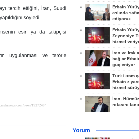
Erbain Yürü
ı tercih ettiğini, İran, Suudi
aslında safım
yapıldığını söyledi.
ediyoruz
Erbain Yürü
msenin esiri ya da takipçisi
Zeynebiye Tü
hizmet veriy
İran ve Irak 
ın uygulanması ve terörle
bağlar Erbai
güçleniyor
Türk ikram ç
Erbain ziyare
hizmet sürü
İran: Hürmü
rotasını tan
Yorum