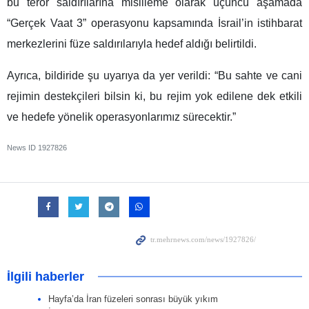
bu terör saldırılarına misilleme olarak üçüncü aşamada
“Gerçek Vaat 3” operasyonu kapsamında İsrail’in istihbarat
merkezlerini füze saldırılarıyla hedef aldığı belirtildi.
Ayrıca, bildiride şu uyarıya da yer verildi: “Bu sahte ve cani
rejimin destekçileri bilsin ki, bu rejim yok edilene dek etkili
ve hedefe yönelik operasyonlarımız sürecektir.”
News ID
1927826
İlgili haberler
Hayfa’da İran füzeleri sonrası büyük yıkım