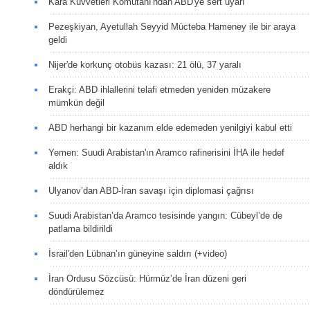
Kara Kuvvetleri Komutanı'ndan ABD'ye sert uyarı
Pezeşkiyan, Ayetullah Seyyid Mücteba Hameney ile bir araya
geldi
Nijer'de korkunç otobüs kazası: 21 ölü, 37 yaralı
Erakçi: ABD ihlallerini telafi etmeden yeniden müzakere
mümkün değil
ABD herhangi bir kazanım elde edemeden yenilgiyi kabul etti
Yemen: Suudi Arabistan'ın Aramco rafinerisini İHA ile hedef
aldık
Ulyanov’dan ABD-İran savaşı için diplomasi çağrısı
Suudi Arabistan’da Aramco tesisinde yangın: Cübeyl’de de
patlama bildirildi
İsrail'den Lübnan’ın güneyine saldırı (+video)
İran Ordusu Sözcüsü: Hürmüz’de İran düzeni geri
döndürülemez