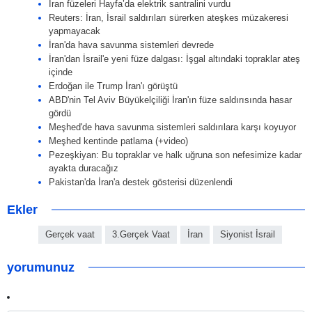
İran füzeleri Hayfa’da elektrik santralini vurdu
Reuters: İran, İsrail saldırıları sürerken ateşkes müzakeresi
yapmayacak
İran'da hava savunma sistemleri devrede
İran'dan İsrail'e yeni füze dalgası: İşgal altındaki topraklar ateş
içinde
Erdoğan ile Trump İran'ı görüştü
ABD'nin Tel Aviv Büyükelçiliği İran'ın füze saldırısında hasar
gördü
Meşhed'de hava savunma sistemleri saldırılara karşı koyuyor
Meşhed kentinde patlama (+video)
Pezeşkiyan: Bu topraklar ve halk uğruna son nefesimize kadar
ayakta duracağız
Pakistan'da İran'a destek gösterisi düzenlendi
Ekler
Gerçek vaat
3.Gerçek Vaat
İran
Siyonist İsrail
yorumunuz