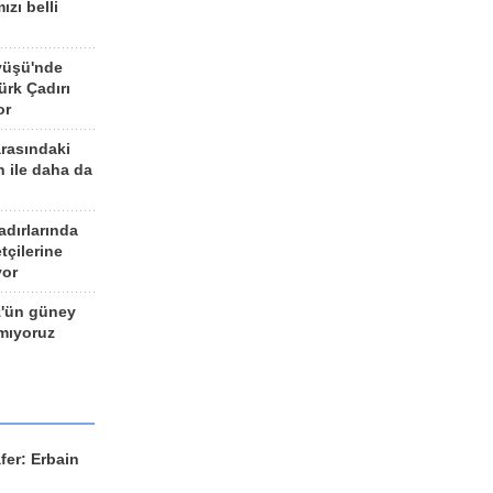
ızı belli
yüşü'nde
rk Çadırı
or
arasındaki
n ile daha da
adırlarında
tçilerine
yor
z'ün güney
ımıyoruz
fer: Erbain
ü