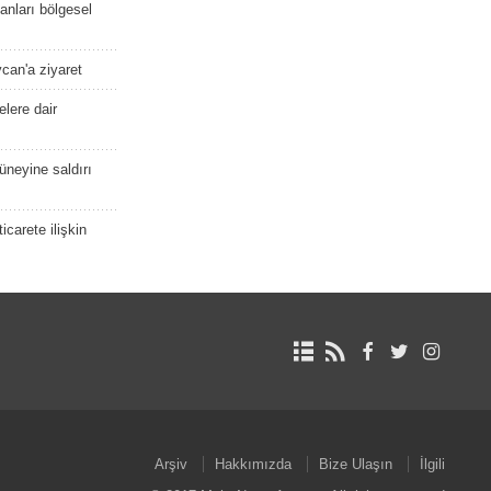
kanları bölgesel
ycan'a ziyaret
lere dair
güneyine saldırı
icarete ilişkin
Arşiv
Hakkımızda
Bize Ulaşın
İlgili