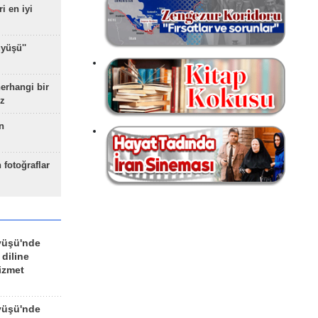
ri en iyi
yüşü''
herhangi bir
z
n
 fotoğraflar
yüşü'nde
 diline
izmet
yüşü'nde