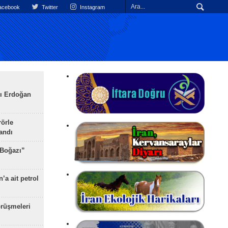
cebook
Twitter
Instagram
ı Erdoğan
rörle
landı
 Boğazı”
’a ait petrol
rüşmeleri