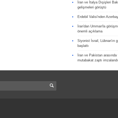
İran ve İtalya Dışişleri Ba
gelişmeleri görüştü
Erdebil Valisi'nden Azerba
İran'dan Umman'la görüşme
önemli açıklama
Siyonist İsrail, Lübnan'ın 
başlattı
İran ve Pakistan arasında t
mutabakat zaptı imzalandı