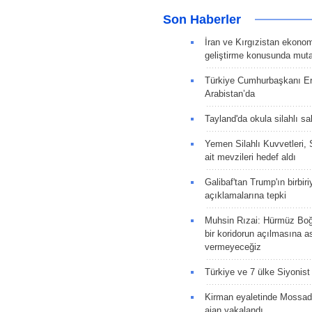
Son Haberler
İran ve Kırgızistan ekonomik
geliştirme konusunda muta
Türkiye Cumhurbaşkanı E
Arabistan’da
Tayland'da okula silahlı sal
Yemen Silahlı Kuvvetleri, 
ait mevzileri hedef aldı
Galibaf'tan Trump'ın birbiri
açıklamalarına tepki
Muhsin Rızai: Hürmüz Boğa
bir koridorun açılmasına as
vermeyeceğiz
Türkiye ve 7 ülke Siyonist İ
Kirman eyaletinde Mossad 
ajan yakalandı