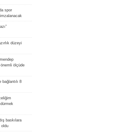
da spor
ü imzalanacak
azı”
zırlık düzeyi
lmendep
i önemli ölçüde
e bağlantılı 8
celiğim
öldürmek
dış baskılara
 oldu