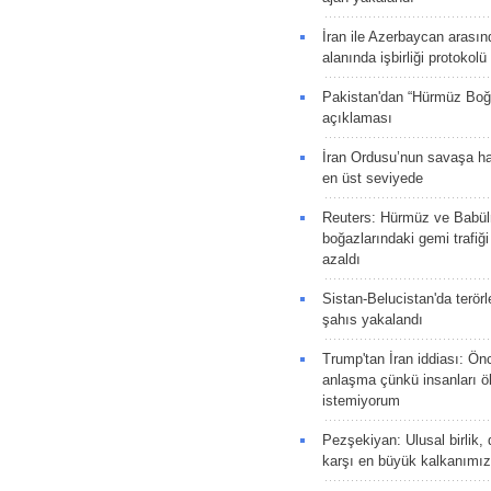
İran ile Azerbaycan arasın
alanında işbirliği protokol
Pakistan'dan “Hürmüz Boğ
açıklaması
İran Ordusu’nun savaşa ha
en üst seviyede
Reuters: Hürmüz ve Babü
boğazlarındaki gemi trafiğ
azaldı
Sistan-Belucistan'da terörl
şahıs yakalandı
Trump'tan İran iddiası: Ön
anlaşma çünkü insanları 
istemiyorum
Pezşekiyan: Ulusal birlik, 
karşı en büyük kalkanımız