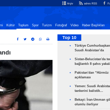
Arşiv
adres RSS
Fa
mi
Kültür
Toplum
Spor
Turizm
Fotoğraf
Video
Haber Başlıkları
Top 10
Türkiye Cumhurbaşkan
Suudi Arabistan’da
andı
Sistan-Belucistan'da te
bağlantılı 8 şahıs yaka
Pakistan'dan “Hürmüz
açıklaması
Yemen: Suudi Arabistan
tankerini balistik…
Bekayi: İran-Umman gö
olumlu ilerliyor