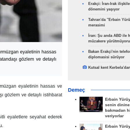
Erakçi: İran-Irak ilişkile
dönemini yaşıyor
Tahran'da ''Erbain Yürü
merasimi
İran: Şu anda ABD ile 
müzakere yürütmüyoru
Hürmüzgan eyaletinin hassas
Bakan Erakçi'nin telefo
diplomasisi sürüyor
vatandaşı gözlem ve detaylı
Kutsal kent Kerbela'dan
ürmüzgan eyaletinin hassas ve
Demeç
ı gözlem ve detaylı istihbarat
Erbain Yürü
senin dinine
bakmadan h
veriyorlar
şitli eyaletlere seyahat ederek
u.
Erbain Yürü