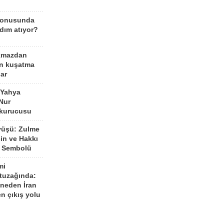
konusunda
dım atıyor?
kmazdan
an kuşatma
ar
 Yahya
Nur
 kurucusu
yüşü: Zulme
şin ve Hakkı
 Sembolü
mi
 tuzağında:
neden İran
n çıkış yolu