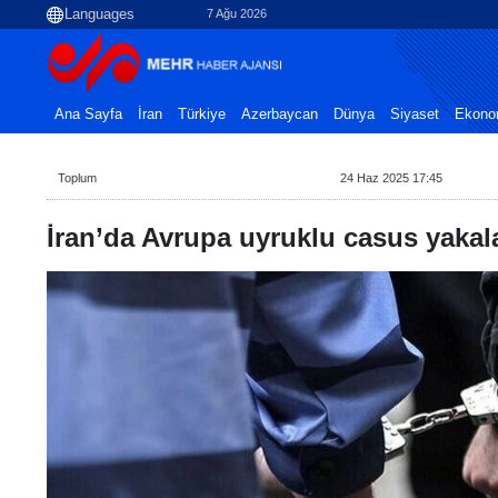
7 Ağu 2026
Ana Sayfa
İran
Türkiye
Azerbaycan
Dünya
Siyaset
Ekono
Toplum
24 Haz 2025 17:45
İran’da Avrupa uyruklu casus yakal