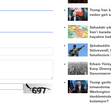
Trump İran 
neden geri a
Sahadaki çı
İran’ı karad
hayaline kad
Şehabeddin
Sühreverdî; 
felsefesinin
Erbain Yürü
Karşı Direni
Savunmanın
Trump gerili
tırmandırma
Washington 
denkleminde
bulamıyor?