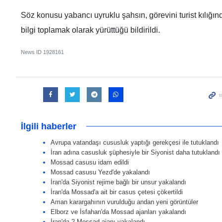
Söz konusu yabancı uyruklu şahsın, görevini turist kılığın
bilgi toplamak olarak yürüttüğü bildirildi.
News ID
1928161
İlgili haberler
Avrupa vatandaşı cususluk yaptığı gerekçesi ile tutuklandı
İran adına casusluk şüphesiyle bir Siyonist daha tutuklandı
Mossad casusu idam edildi
Mossad casusu Yezd'de yakalandı
İran'da Siyonist rejime bağlı bir unsur yakalandı
İran'da Mossad'a ait bir casus çetesi çökertildi
Aman karargahının vurulduğu andan yeni görüntüler
Elborz ve İsfahan'da Mossad ajanları yakalandı
İran'da 2 Mossad ajanı yakalandı