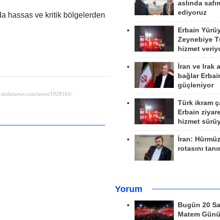
aslında safım
ediyoruz
da hassas ve kritik bölgelerden
Erbain Yürü
Zeynebiye Tü
hizmet veriy
İran ve Irak 
bağlar Erbai
güçleniyor
Türk ikram ç
Erbain ziyare
hizmet sürü
İran: Hürmü
rotasını tan
Yorum
Bugün 20 Sa
Matem Gün