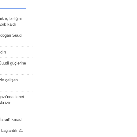
 iş birliğini
bık kaldı
rdoğan Suudi
dırı
Suudi güçlerine
yle çelişen
zı’nda ikinci
la izin
srail'i kınadı
bağlantılı 21