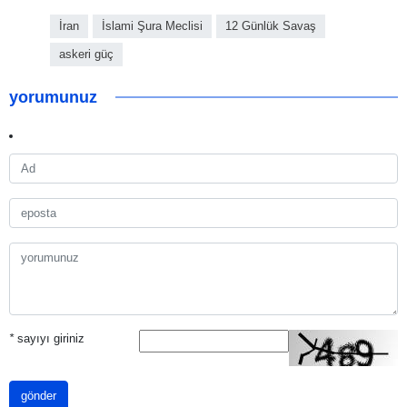
İran
İslami Şura Meclisi
12 Günlük Savaş
askeri güç
yorumunuz
*
sayıyı giriniz
gönder