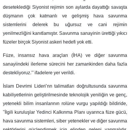
deseteklediği Siyonist rejimin son aylarda dayattığı savaşta
düşmanın çok katmanlı ve gelişmiş hava savunma
sistemlerini delerek bu uğursuz ve cani rejimin
yenilmezliğini kanıtlamıştır. Savunma sanayinin ürettiği yıkıcı
füzeler birçok Siyonist askeri hedefi yok etti.
Füze, insansız hava araçları (İHA) ve diğer savunma
sanayiindeki ilerleme sürecini her zamankinden daha fazla
destekliyoruz.’’ ifadelere yer verildi.
İslam Devrimi Lideri’nn talimatları doğrultusunda savunma
kabiliyetlerinin geliştirilmesinde teknolojik yeniliğin ve genç,
yetenekli bilim insanlarının rolüne vurgu yapıldığı bildiride,
''İlgili kuruluşlar Yedinci Kalkınma Planı uyarınca füze gücü,
hava savunma sistemleri, siber yetenekler ve diğer savunma
sektörlerini güçlendirmek için elinden geleni yapmalıdır.