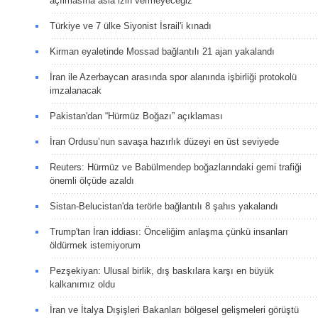
açılmasına asla izin vermeyeceğiz
Türkiye ve 7 ülke Siyonist İsrail'i kınadı
Kirman eyaletinde Mossad bağlantılı 21 ajan yakalandı
İran ile Azerbaycan arasında spor alanında işbirliği protokolü
imzalanacak
Pakistan'dan “Hürmüz Boğazı” açıklaması
İran Ordusu’nun savaşa hazırlık düzeyi en üst seviyede
Reuters: Hürmüz ve Babülmendep boğazlarındaki gemi trafiği
önemli ölçüde azaldı
Sistan-Belucistan'da terörle bağlantılı 8 şahıs yakalandı
Trump'tan İran iddiası: Önceliğim anlaşma çünkü insanları
öldürmek istemiyorum
Pezşekiyan: Ulusal birlik, dış baskılara karşı en büyük
kalkanımız oldu
İran ve İtalya Dışişleri Bakanları bölgesel gelişmeleri görüştü