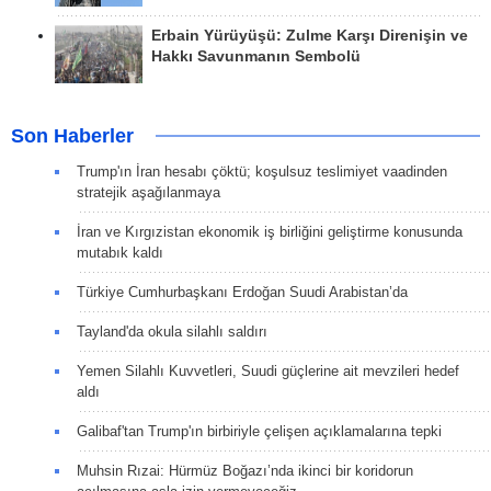
Erbain Yürüyüşü: Zulme Karşı Direnişin ve
Hakkı Savunmanın Sembolü
Son Haberler
Trump'ın İran hesabı çöktü; koşulsuz teslimiyet vaadinden
stratejik aşağılanmaya
İran ve Kırgızistan ekonomik iş birliğini geliştirme konusunda
mutabık kaldı
Türkiye Cumhurbaşkanı Erdoğan Suudi Arabistan’da
Tayland'da okula silahlı saldırı
Yemen Silahlı Kuvvetleri, Suudi güçlerine ait mevzileri hedef
aldı
Galibaf'tan Trump'ın birbiriyle çelişen açıklamalarına tepki
Muhsin Rızai: Hürmüz Boğazı’nda ikinci bir koridorun