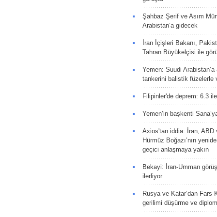
Şahbaz Şerif ve Asım Müni
Arabistan’a gidecek
İran İçişleri Bakanı, Pakis
Tahran Büyükelçisi ile gör
Yemen: Suudi Arabistan’a a
tankerini balistik füzelerle
Filipinler'de deprem: 6.3 il
Yemen’in başkenti Sana’ya
Axios'tan iddia: İran, AB
Hürmüz Boğazı’nın yeniden
geçici anlaşmaya yakın
Bekayi: İran-Umman görüş
ilerliyor
Rusya ve Katar’dan Fars K
gerilimi düşürme ve diplom