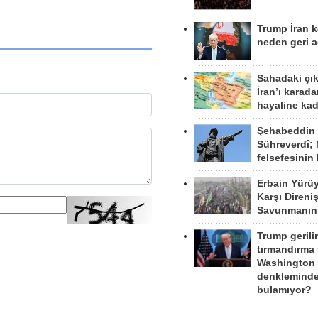
Trump İran 
neden geri a
Sahadaki çı
İran’ı karad
hayaline kad
Şehabeddin
Sühreverdî; 
felsefesinin
Erbain Yürü
Karşı Direni
Savunmanın
Trump gerili
tırmandırma
Washington 
denkleminde
bulamıyor?