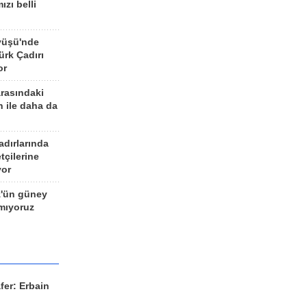
ızı belli
yüşü'nde
rk Çadırı
or
arasındaki
n ile daha da
adırlarında
tçilerine
yor
z'ün güney
ımıyoruz
fer: Erbain
ü