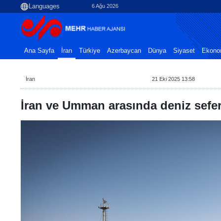
6 Ağu 2026
Ana Sayfa
İran
Türkiye
Azerbaycan
Dünya
Siyaset
Ekono
İran
21 Eki 2025 13:58
İran ve Umman arasında deniz sefer