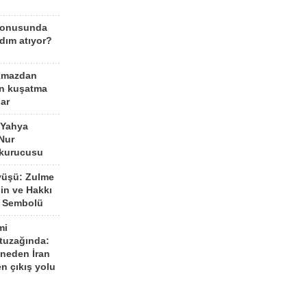
konusunda
dım atıyor?
kmazdan
an kuşatma
ar
 Yahya
Nur
 kurucusu
yüşü: Zulme
şin ve Hakkı
 Sembolü
mi
 tuzağında:
neden İran
n çıkış yolu