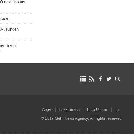
ı’ndaki hassas
şkusu
rüyüşü'nden
viv-Beyrut
i
Arşiv
Hakkımızda
Bize Ulaşın
İlgili
© 2017 Mehr News Agency. All rights reserved