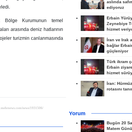
aslında safım
ledi.
ediyoruz
Erbain Yürü
est Bölge Kurumunun temel
Zeynebiye Tü
aları arasında deniz hatlarının
hizmet veriy
ojeler turizmin canlanmasında
İran ve Irak 
bağlar Erbai
güçleniyor
Türk ikram ç
Erbain ziyare
hizmet sürü
İran: Hürmü
rotasını tan
Yorum
Bugün 20 Sa
Matem Gün