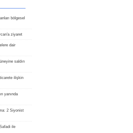
kanları bölgesel
ycan'a ziyaret
lere dair
güneyine saldırı
icarete ilişkin
nın yanında
ma: 2 Siyonist
afadi ile