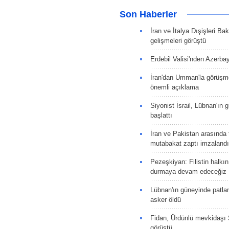
Son Haberler
İran ve İtalya Dışişleri Ba
gelişmeleri görüştü
Erdebil Valisi'nden Azerba
İran'dan Umman'la görüşme
önemli açıklama
Siyonist İsrail, Lübnan'ın 
başlattı
İran ve Pakistan arasında t
mutabakat zaptı imzalandı
Pezeşkiyan: Filistin halkı
durmaya devam edeceğiz
Lübnan'ın güneyinde patla
asker öldü
Fidan, Ürdünlü mevkidaşı S
görüştü