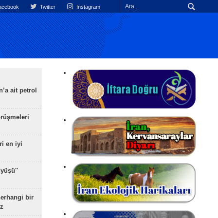
cebook
Twitter
Instagram
’a ait petrol
rüşmeleri
ri en iyi
yüşü''
herhangi bir
z