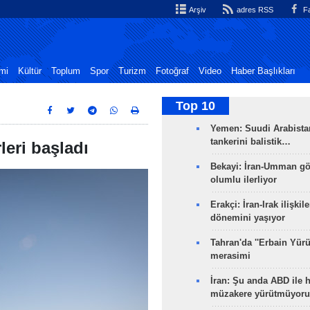
Arşiv
adres RSS
Fa
mi
Kültür
Toplum
Spor
Turizm
Fotoğraf
Video
Haber Başlıkları
Top 10
Yemen: Suudi Arabistan
tankerini balistik…
leri başladı
Bekayi: İran-Umman gö
olumlu ilerliyor
Erakçi: İran-Irak ilişkile
dönemini yaşıyor
Tahran'da ''Erbain Yürü
merasimi
İran: Şu anda ABD ile 
müzakere yürütmüyoru