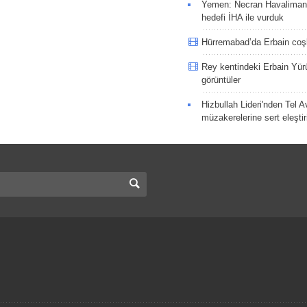
Yemen: Necran Havaliman
hedefi İHA ile vurduk
Hürremabad’da Erbain co
Rey kentindeki Erbain Yü
görüntüler
Hizbullah Lideri'nden Tel A
müzakerelerine sert eleştir