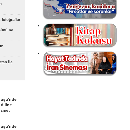
n
 fotoğraflar
Günü ne
ın
stan ile
yüşü'nde
 diline
izmet
yüşü'nde