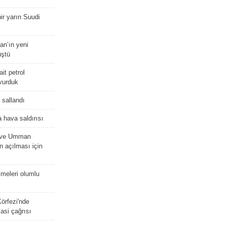
r yarın Suudi
tan’ın yeni
üştü
it petrol
 vurduk
e sallandı
 hava saldırısı
D ve Umman
 açılması için
meleri olumlu
örfezi'nde
asi çağrısı