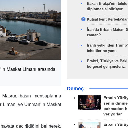
Bakan Erakçi'nin telefo
diplomasisi sürüyor
Kutsal kent Kerbela'dan
İran'da Erbain Matem 
zaman?
İranlı yetkiliden Trump’
tehditlerine yanıt
Erakçi, Türkiye ve Paki
bölgesel gelişmeleri…
ın Maskat Limanı arasında
Demeç
 Masrur, basın mensuplarına
Erbain Yürü
senin dinine
ar Limanı ve Umman’ın Maskat
bakmadan h
veriyorlar
Erbain Yürü
ayata geçirildiğini belirterek,