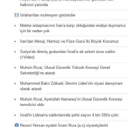
halkının yanında
İsfahan'dan muhteşem görüntüler
Mekke anlaşmasının İran’a karşı olduğundan endişe duymamız
için bir neden yok
İran’dan Mesaj: Hürmüz ve Füze Gücü İki Büyük Kozumuz
Suriye’de direniş grubundan İsrail’e ait askeri üsse saldırı
(+Video)
Muhsin Rızai, Ulusal Güvenlik Yüksek Konseyi Genel
Sekreterliği’ne atandı
Muhammed Bakır Zülkadr, Devrim Lideri’nin siyasi danışmanı
olarak atandı
Muhsin Rızai, Ayetullah Hamaney’in Ulusal Güvenlik Konseyi
temsilcisi oldu
İsrail'in Lübnan'a saldırılarında şehit sayısı 4 bin 335'e çıktı
Rezevi Horsan eyaleti İmam Rıza (a.s) ziyaretçilerini