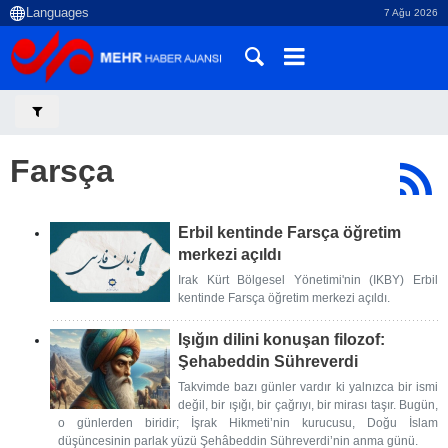
7 Ağu 2026
Farsça
Erbil kentinde Farsça öğretim
merkezi açıldı
Irak Kürt Bölgesel Yönetimi'nin (IKBY) Erbil
kentinde Farsça öğretim merkezi açıldı.
Işığın dilini konuşan filozof:
Şehabeddin Sühreverdi
Takvimde bazı günler vardır ki yalnızca bir ismi
değil, bir ışığı, bir çağrıyı, bir mirası taşır. Bugün,
o günlerden biridir; İşrak Hikmeti’nin kurucusu, Doğu İslam
düşüncesinin parlak yüzü Şehâbeddin Sühreverdi’nin anma günü.