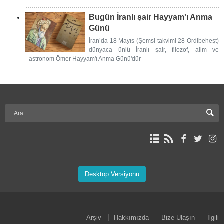
Bugün İranlı şair Hayyam'ı Anma
Günü
İran’da 18 Mayıs (Şemsi takvimi 28 Ordibeheşt)
dünyaca ünlü İranlı şair, filozof, alim ve
astronom Ömer Hayyam'ı Anma Günü'dür
Desktop Versiyonu
Arşiv
Hakkımızda
Bize Ulaşın
İlgili