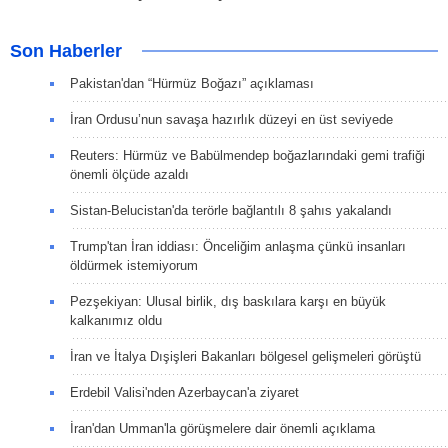
Son Haberler
Pakistan'dan “Hürmüz Boğazı” açıklaması
İran Ordusu’nun savaşa hazırlık düzeyi en üst seviyede
Reuters: Hürmüz ve Babülmendep boğazlarındaki gemi trafiği
önemli ölçüde azaldı
Sistan-Belucistan'da terörle bağlantılı 8 şahıs yakalandı
Trump'tan İran iddiası: Önceliğim anlaşma çünkü insanları
öldürmek istemiyorum
Pezşekiyan: Ulusal birlik, dış baskılara karşı en büyük
kalkanımız oldu
İran ve İtalya Dışişleri Bakanları bölgesel gelişmeleri görüştü
Erdebil Valisi'nden Azerbaycan'a ziyaret
İran'dan Umman'la görüşmelere dair önemli açıklama