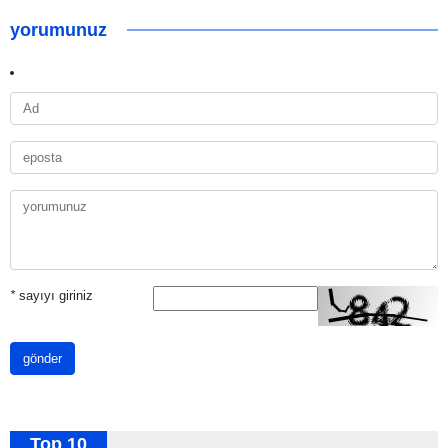
yorumunuz
*
sayıyı giriniz
gönder
Top 10