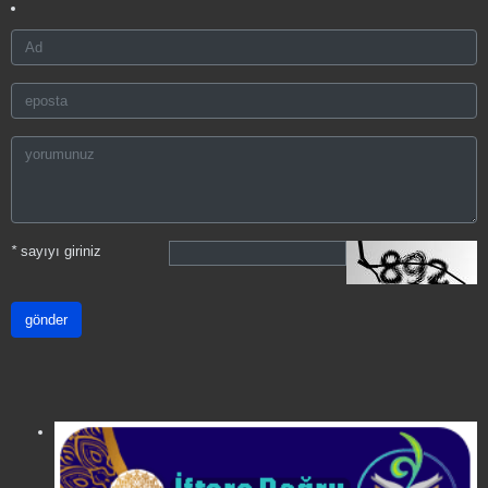
*
sayıyı giriniz
gönder