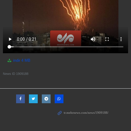
indir
4 MB
News ID
1909188