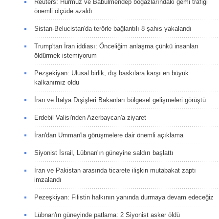
Reuters: Hürmüz ve Babülmendep boğazlarındaki gemi trafiği
önemli ölçüde azaldı
Sistan-Belucistan'da terörle bağlantılı 8 şahıs yakalandı
Trump'tan İran iddiası: Önceliğim anlaşma çünkü insanları
öldürmek istemiyorum
Pezşekiyan: Ulusal birlik, dış baskılara karşı en büyük
kalkanımız oldu
İran ve İtalya Dışişleri Bakanları bölgesel gelişmeleri görüştü
Erdebil Valisi'nden Azerbaycan'a ziyaret
İran'dan Umman'la görüşmelere dair önemli açıklama
Siyonist İsrail, Lübnan'ın güneyine saldırı başlattı
İran ve Pakistan arasında ticarete ilişkin mutabakat zaptı
imzalandı
Pezeşkiyan: Filistin halkının yanında durmaya devam edeceğiz
Lübnan'ın güneyinde patlama: 2 Siyonist asker öldü