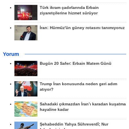
Türk ikram çadırlarında Erbain
ziyaretçilerine hizmet sürüyor
İran: Hürmüz'ün güney rotasını tanımıyoruz
Yorum
Bugün 20 Safer: Erbain Matem Günü
Trump İran konusunda neden geri adım
atıyor?
Sahadaki çıkmazdan İran’ı karadan kuşatma
hayaline kadar
Şehabeddin Yahya Sühreverdî; Nur