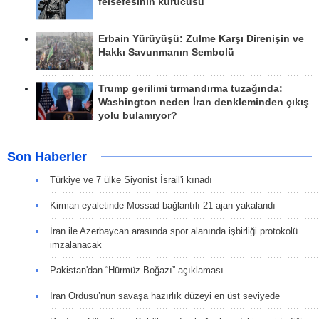
felsefesinin kurucusu
Erbain Yürüyüşü: Zulme Karşı Direnişin ve
Hakkı Savunmanın Sembolü
Trump gerilimi tırmandırma tuzağında:
Washington neden İran denkleminden çıkış
yolu bulamıyor?
Son Haberler
Türkiye ve 7 ülke Siyonist İsrail'i kınadı
Kirman eyaletinde Mossad bağlantılı 21 ajan yakalandı
İran ile Azerbaycan arasında spor alanında işbirliği protokolü
imzalanacak
Pakistan'dan “Hürmüz Boğazı” açıklaması
İran Ordusu’nun savaşa hazırlık düzeyi en üst seviyede