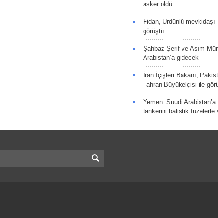
asker öldü
Fidan, Ürdünlü mevkidaşı S
görüştü
Şahbaz Şerif ve Asım Müni
Arabistan’a gidecek
İran İçişleri Bakanı, Pakis
Tahran Büyükelçisi ile gör
Yemen: Suudi Arabistan’a a
tankerini balistik füzelerle