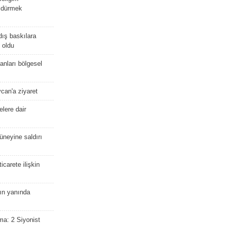
öldürmek
dış baskılara
 oldu
kanları bölgesel
ycan'a ziyaret
lere dair
güneyine saldırı
icarete ilişkin
nın yanında
ma: 2 Siyonist