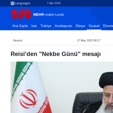
7 Ağu 2026
Ana Sayfa
İran
Türkiye
Azerbaycan
Dünya
Siyaset
Ekono
Siyaset
17 May 2023 08:17
Reisi'den "Nekbe Günü" mesajı