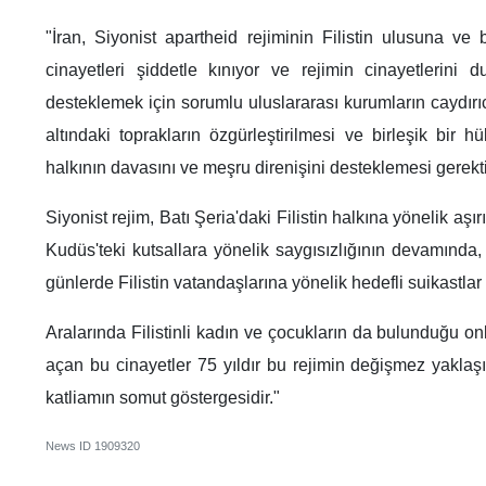
"İran, Siyonist apartheid rejiminin Filistin ulusuna ve 
cinayetleri şiddetle kınıyor ve rejimin cinayetlerini 
desteklemek için sorumlu uluslararası kurumların caydır
altındaki toprakların özgürleştirilmesi ve birleşik bir 
halkının davasını ve meşru direnişini desteklemesi gerekt
Siyonist rejim, Batı Şeria'daki Filistin halkına yönelik aşır
Kudüs'teki kutsallara yönelik saygısızlığının devamında,
günlerde Filistin vatandaşlarına yönelik hedefli suikastla
Aralarında Filistinli kadın ve çocukların da bulunduğu onl
açan bu cinayetler 75 yıldır bu rejimin değişmez yaklaşı
katliamın somut göstergesidir."
News ID
1909320