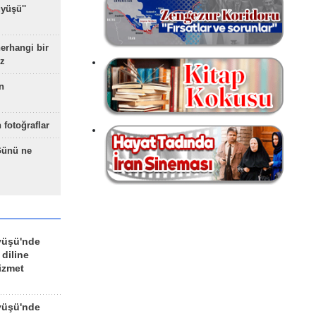
yüşü''
herhangi bir
z
n
 fotoğraflar
Günü ne
yüşü'nde
 diline
izmet
yüşü'nde