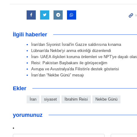
İlgili haberler
İran'dan Siyonist İsrail'in Gazze saldırısına kınama
Lübnan'da Nekbe'yi anma etkinliği düzenlendi
İran- UAEA ilişkileri koruma önlemleri ve NPT'ye dayalı ola
Reisi: Pakistan Başbakanı ile görüşeceğim
Avrupa ve Avustralya'da Filistin'e destek gösterisi
İran’dan “Nekbe Günü” mesajı
Ekler
İran
siyaset
İbrahim Reisi
Nekbe Günü
yorumunuz