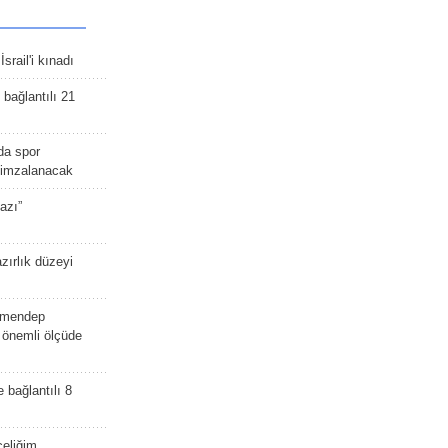
srail'i kınadı
bağlantılı 21
da spor
ü imzalanacak
azı”
zırlık düzeyi
lmendep
i önemli ölçüde
e bağlantılı 8
celiğim