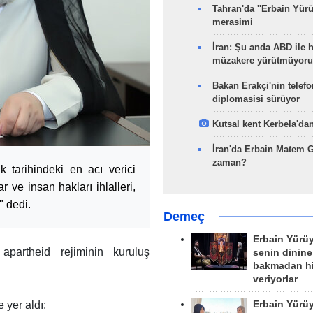
Tahran'da ''Erbain Yürü
merasimi
İran: Şu anda ABD ile 
müzakere yürütmüyoru
Bakan Erakçi'nin telefo
diplomasisi sürüyor
Kutsal kent Kerbela'dan
İran'da Erbain Matem 
zaman?
 tarihindeki en acı verici
r ve insan hakları ihlalleri,
" dedi.
Demeç
Erbain Yürü
apartheid rejiminin kuruluş
senin dinine
bakmadan h
veriyorlar
 yer aldı:
Erbain Yürü