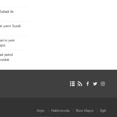
afadi ile
r yarın Suudi
tan’ın yeni
üştü
it petrol
 vurduk
Arşiv
Hakkımızda
Bize Ulaşın
İlgili