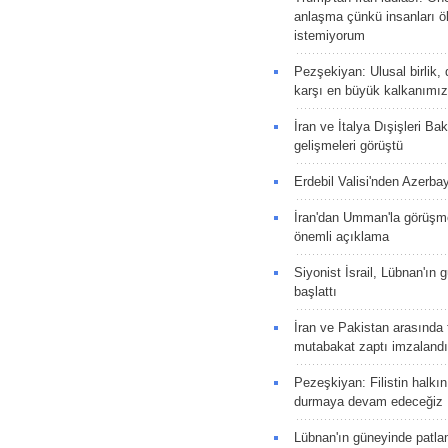
anlaşma çünkü insanları 
istemiyorum
Pezşekiyan: Ulusal birlik, 
karşı en büyük kalkanımız
İran ve İtalya Dışişleri Ba
gelişmeleri görüştü
Erdebil Valisi'nden Azerba
İran'dan Umman'la görüşme
önemli açıklama
Siyonist İsrail, Lübnan'ın 
başlattı
İran ve Pakistan arasında t
mutabakat zaptı imzalandı
Pezeşkiyan: Filistin halkı
durmaya devam edeceğiz
Lübnan'ın güneyinde patla