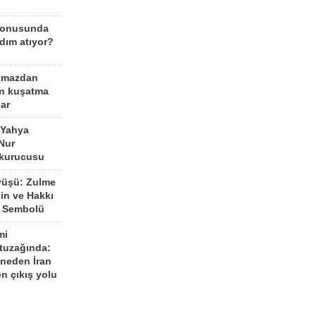
konusunda
dım atıyor?
kmazdan
an kuşatma
ar
 Yahya
Nur
 kurucusu
yüşü: Zulme
şin ve Hakkı
 Sembolü
mi
 tuzağında:
neden İran
n çıkış yolu