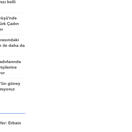
ızı belli
yüşü'nde
rk Çadırı
or
arasındaki
n ile daha da
adırlarında
tçilerine
yor
z'ün güney
ımıyoruz
fer: Erbain
ü