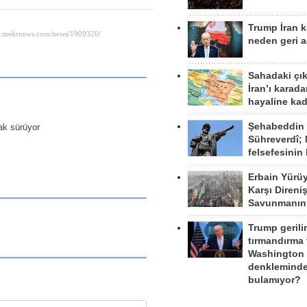
Trump İran 
neden geri a
Sahadaki çı
İran’ı karad
hayaline kad
Şehabeddin
rak sürüyor
Sühreverdî; 
felsefesinin
Erbain Yürü
Karşı Direni
Savunmanın
Trump gerili
tırmandırma
Washington 
denkleminde
bulamıyor?