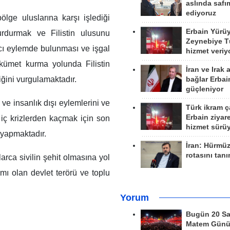
aslında safım
ediyoruz
bölge uluslarına karşı işlediği
Erbain Yürü
durdurmak ve Filistin ulusunu
Zeynebiye Tü
ıcı eylemde bulunması ve işgal
hizmet veriy
hükümet kurma yolunda Filistin
İran ve Irak 
iğini vurgulamaktadır.
bağlar Erbai
güçleniyor
ı ve insanlık dışı eylemlerini ve
Türk ikram ç
Erbain ziyare
 iç krizlerden kaçmak için son
hizmet sürü
r yapmaktadır.
İran: Hürmü
rotasını tan
arca sivilin şehit olmasına yol
mı olan devlet terörü ve toplu
Yorum
Bugün 20 Sa
Matem Gün