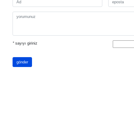
*
sayıyı giriniz
gönder