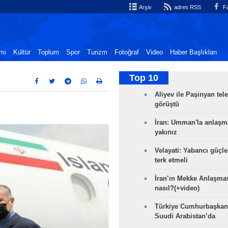
Arşiv
adres RSS
Fa
mi
Kültür
Toplum
Spor
Turizm
Fotoğraf
Video
Haber Başlıkları
Top 10
Aliyev ile Paşinyan tel
görüştü
İran: Umman'la anlaşm
yakınız
Velayati: Yabancı güçle
terk etmeli
İran’ın Mekke Anlaşmas
nasıl?(+video)
Türkiye Cumhurbaşkan
Suudi Arabistan’da