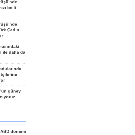
yüşü'nde
ızı belli
yüşü'nde
rk Çadırı
or
arasındaki
n ile daha da
adırlarında
tçilerine
yor
z'ün güney
ımıyoruz
a ABD dönemi