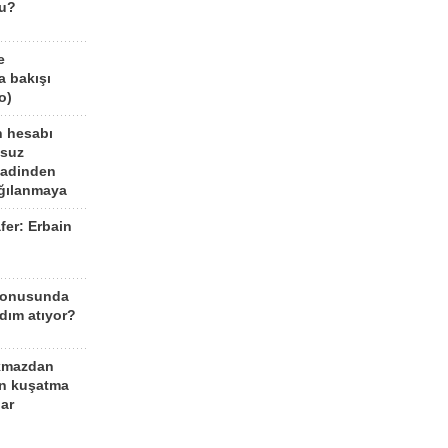
mu?
e
a bakışı
o)
n hesabı
lsuz
aadinden
ağılanmaya
fer: Erbain
ü
konusunda
dım atıyor?
kmazdan
an kuşatma
ar