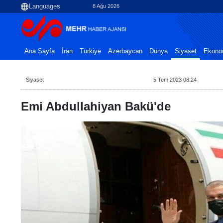
8 Ağu 2026
Ana Sayfa
İran
Türkiye
Azerbaycan
Dünya
Siyaset
Ekono
Siyaset
5 Tem 2023 08:24
Emi Abdullahiyan Bakü'de