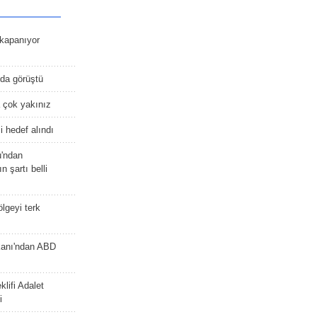
kapanıyor
nda görüştü
 çok yakınız
 hedef alındı
u'ndan
n şartı belli
lgeyi terk
kanı'ndan ABD
lifi Adalet
i