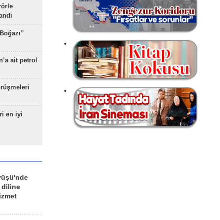
rörle
landı
 Boğazı”
’a ait petrol
rüşmeleri
ri en iyi
yüşü'nde
 diline
izmet