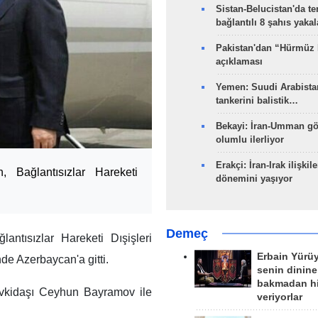
Sistan-Belucistan'da te
bağlantılı 8 şahıs yaka
Pakistan'dan “Hürmüz
açıklaması
Yemen: Suudi Arabistan
tankerini balistik…
Bekayi: İran-Umman gö
olumlu ilerliyor
Erakçi: İran-Irak ilişkile
, Bağlantısızlar Hareketi
dönemini yaşıyor
Demeç
antısızlar Hareketi Dışişleri
Erbain Yürü
de Azerbaycan'a gitti.
senin dinine
bakmadan h
evkidaşı Ceyhun Bayramov ile
veriyorlar