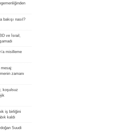
 egemenliğinden
a bakışı nasıl?
BD ve İsrail,
laşamadı
n’a misilleme
 mesaj:
emenin zamanı
ü; koşulsuz
jik
 iş birliğini
bık kaldı
rdoğan Suudi