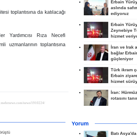
Erbain Yürü
aslında safım
tesi toplantısına da katılacağı
ediyoruz
Erbain Yürü
Zeynebiye Tü
ler Yardımcısı Rıza Necefi
hizmet veriy
mli uzmanlarının toplantısına
İran ve Irak 
bağlar Erbai
güçleniyor
Türk ikram ç
Erbain ziyare
hizmet sürü
İran: Hürmü
rotasını tan
Yorum
örüştü
Batı Asya'd