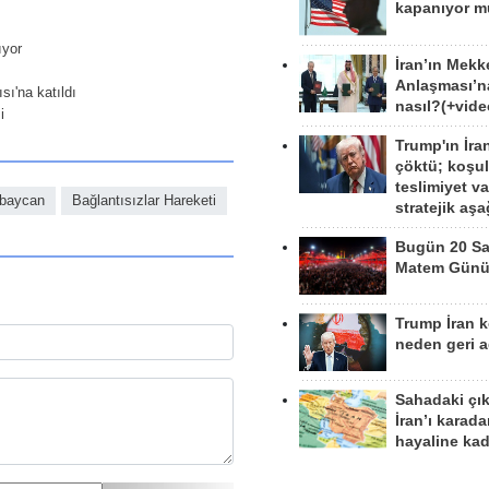
kapanıyor 
ıyor
İran’ın Mekk
Anlaşması’n
sı'na katıldı
nasıl?(+vide
i
Trump'ın İra
çöktü; koşu
teslimiyet v
rbaycan
Bağlantısızlar Hareketi
stratejik aş
Bugün 20 Sa
Matem Gün
Trump İran 
neden geri a
Sahadaki çı
İran’ı karad
hayaline kad