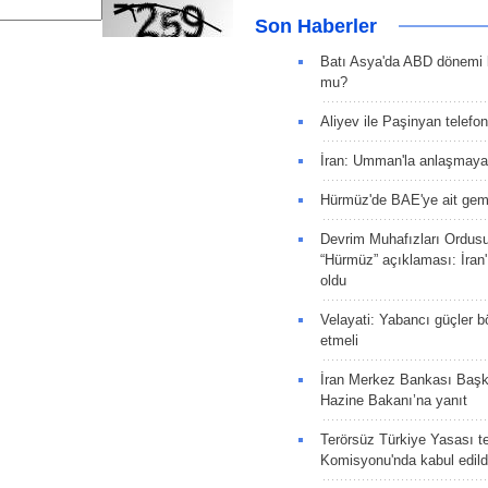
Son Haberler
Batı Asya'da ABD dönemi 
mu?
Aliyev ile Paşinyan telefo
İran: Umman'la anlaşmaya
Hürmüz'de BAE'ye ait gemi
Devrim Muhafızları Ordus
“Hürmüz” açıklaması: İran'ı
oldu
Velayati: Yabancı güçler bö
etmeli
İran Merkez Bankası Baş
Hazine Bakanı’na yanıt
Terörsüz Türkiye Yasası tek
Komisyonu'nda kabul edild