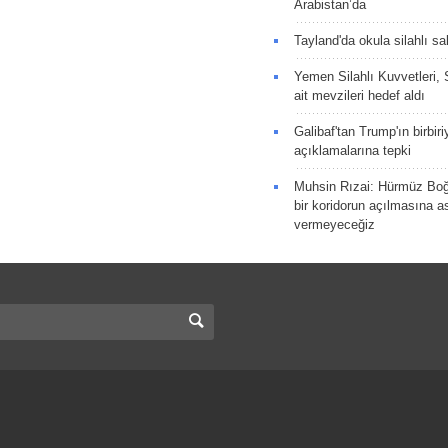
Arabistan’da
Tayland'da okula silahlı sal
Yemen Silahlı Kuvvetleri, 
ait mevzileri hedef aldı
Galibaf'tan Trump'ın birbiri
açıklamalarına tepki
Muhsin Rızai: Hürmüz Boğa
bir koridorun açılmasına as
vermeyeceğiz