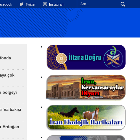
cebook
Twitter
Instagram
efonda
aya çok
r bölgeyi
ı’na bakışı
ı Erdoğan