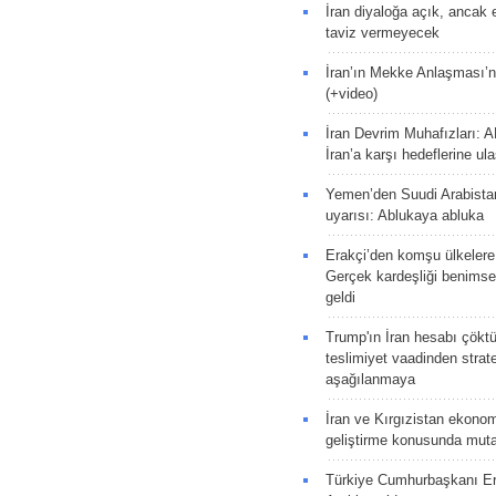
İran diyaloğa açık, ancak
taviz vermeyecek
İran’ın Mekke Anlaşması’n
(+video)
İran Devrim Muhafızları: A
İran’a karşı hedeflerine u
Yemen’den Suudi Arabista
uyarısı: Ablukaya abluka
Erakçi’den komşu ülkelere
Gerçek kardeşliği benims
geldi
Trump'ın İran hesabı çökt
teslimiyet vaadinden strate
aşağılanmaya
İran ve Kırgızistan ekonomik
geliştirme konusunda muta
Türkiye Cumhurbaşkanı E