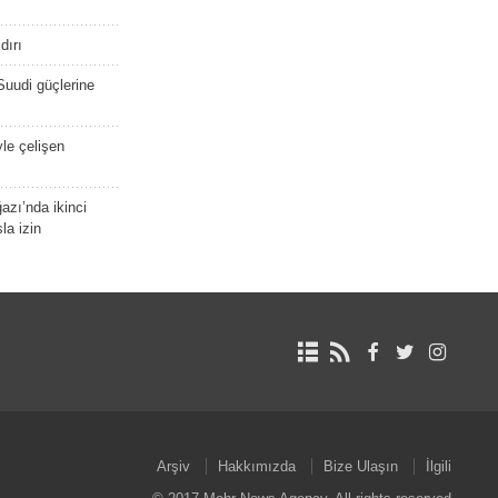
dırı
Suudi güçlerine
yle çelişen
zı’nda ikinci
la izin
Arşiv
Hakkımızda
Bize Ulaşın
İlgili